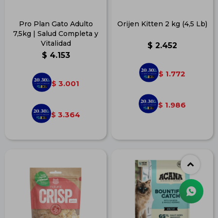
Pro Plan Gato Adulto
Orijen Kitten 2 kg (4,5 Lb)
7,5kg | Salud Completa y
Vitalidad
$
2.452
$
4.153
1.772
$
3.001
$
1.986
$
3.364
$