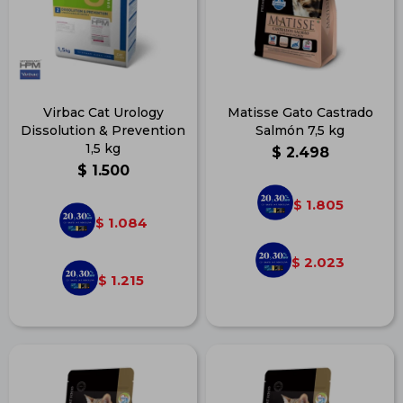
Virbac Cat Urology
Matisse Gato Castrado
Dissolution & Prevention
Salmón 7,5 kg
1,5 kg
$
2.498
$
1.500
1.805
$
1.084
$
2.023
$
1.215
$