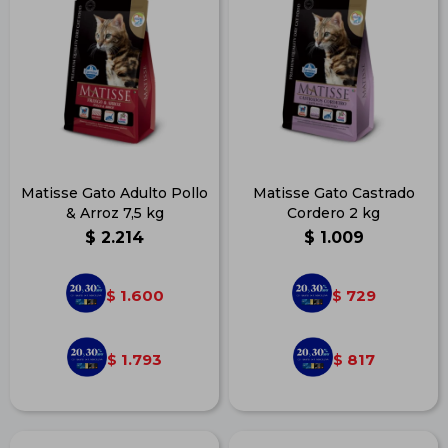
Matisse Gato Adulto Pollo
Matisse Gato Castrado
& Arroz 7,5 kg
Cordero 2 kg
$
2.214
$
1.009
1.600
729
$
$
1.793
817
$
$