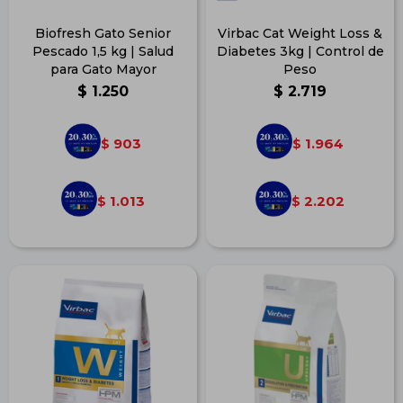
Biofresh Gato Senior
Virbac Cat Weight Loss &
Pescado 1,5 kg | Salud
Diabetes 3kg | Control de
para Gato Mayor
Peso
$
1.250
$
2.719
903
1.964
$
$
1.013
2.202
$
$