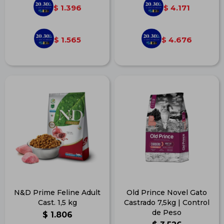
1.396
4.171
$
$
1.565
4.676
$
$
N&D Prime Feline Adult
Old Prince Novel Gato
Cast. 1,5 kg
Castrado 7,5kg | Control
de Peso
$
1.806