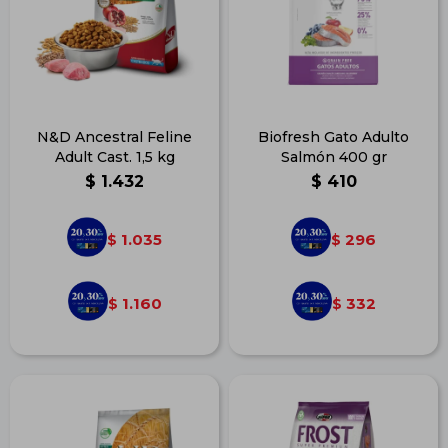
N&D Ancestral Feline
Biofresh Gato Adulto
Adult Cast. 1,5 kg
Salmón 400 gr
$
1.432
$
410
1.035
296
$
$
1.160
332
$
$