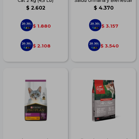
Cat 2 kg (4,5 Lb)
Salud Urinaria y Bienestar
$
2.602
$
4.370
1.880
3.157
$
$
2.108
3.540
$
$