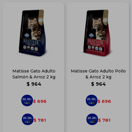
Matisse Gato Adulto
Matisse Gato Adulto Pollo
Salmón & Arroz 2 kg
& Arroz 2 kg
$
964
$
964
696
696
$
$
781
781
$
$