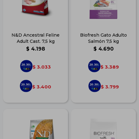
N&D Ancestral Feline
Biofresh Gato Adulto
Adult Cast. 7,5 kg
Salmón 7,5 kg
$
4.198
$
4.690
3.033
3.389
$
$
3.400
3.799
$
$