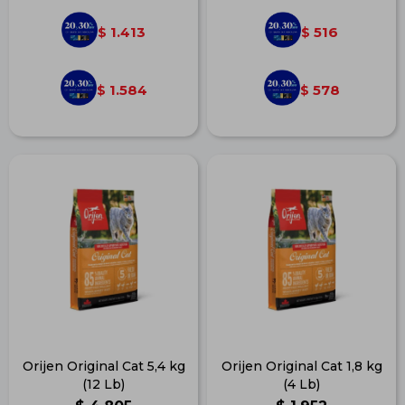
1.413
516
$
$
1.584
578
$
$
Orijen Original Cat 5,4 kg
Orijen Original Cat 1,8 kg
(12 Lb)
(4 Lb)