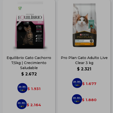
Equilibrio Gato Cachorro
Pro Plan Gato Adulto Live
7,5kg | Crecimiento
Clear 3 kg
Saludable
$
2.321
$
2.672
1.677
$
1.931
$
1.880
$
2.164
$