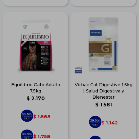
Equilibrio Gato Adulto
Virbac Cat Digestive 1,5kg
7,5kg
| Salud Digestiva y
Bienestar
$
2.170
$
1.581
1.568
$
1.142
$
1.758
$