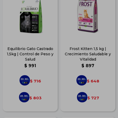
Equilibrio Gato Castrado
Frost Kitten 1,5 kg |
1,5kg | Control de Peso y
Crecimiento Saludable y
Salud
Vitalidad
$
991
$
897
716
648
$
$
803
727
$
$