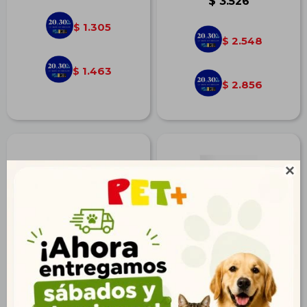
$
3.526
1.305
$
2.548
$
1.463
$
2.856
$

Fresh Meat Gato Castrado
Biofresh Gato Cachorro