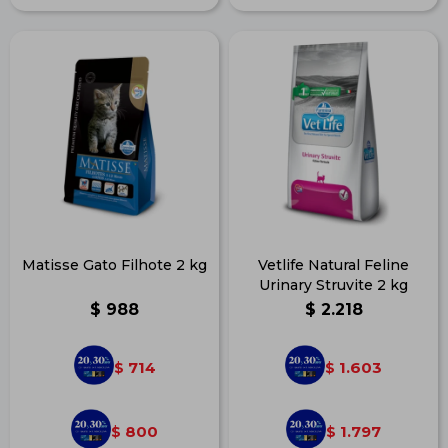
Matisse Gato Filhote 2 kg
Vetlife Natural Feline
Urinary Struvite 2 kg
$
988
$
2.218
714
1.603
$
$
800
1.797
$
$