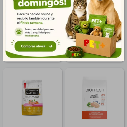
Salmón 10 kg |Salud y Ctrl.
Salmón 1,5kg |
de Peso
Crecimiento Saludable
$
4.671
$
1.250
3.375
903
$
$
3.784
1.013
$
$