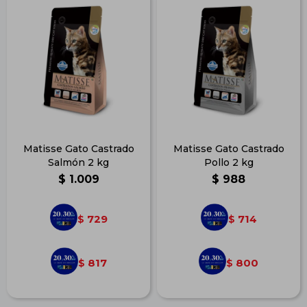
Matisse Gato Castrado
Matisse Gato Castrado
Salmón 2 kg
Pollo 2 kg
$
1.009
$
988
729
714
$
$
817
800
$
$