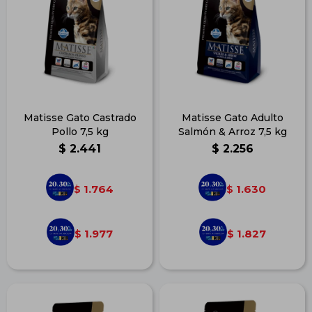
Matisse Gato Castrado
Matisse Gato Adulto
Pollo 7,5 kg
Salmón & Arroz 7,5 kg
$
2.441
$
2.256
1.764
1.630
$
$
1.977
1.827
$
$