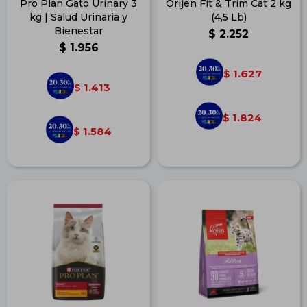
Pro Plan Gato Urinary 3
Orijen Fit & Trim Cat 2 kg
kg | Salud Urinaria y
(4,5 Lb)
Bienestar
$
2.252
$
1.956
1.627
$
1.413
$
1.824
$
1.584
$