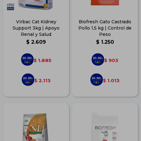
Virbac Cat Kidney
Biofresh Gato Castrado
Support 3kg | Apoyo
Pollo 1,5 kg | Control de
Renal y Salud
Peso
$
2.609
$
1.250
1.885
903
$
$
2.113
1.013
$
$