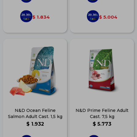
1.834
5.004
$
$
N&D Ocean Feline
N&D Prime Feline Adult
Salmon Adult Cast. 1,5 kg
Cast. 7,5 kg
$
1.932
$
5.773