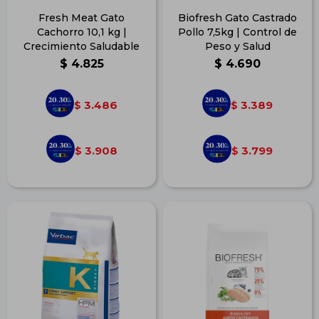
Fresh Meat Gato
Biofresh Gato Castrado
Cachorro 10,1 kg |
Pollo 7,5kg | Control de
Crecimiento Saludable
Peso y Salud
$
4.825
$
4.690
3.486
3.389
$
$
3.908
3.799
$
$