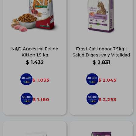
N&D Ancestral Feline
Frost Cat Indoor 7,5kg |
Kitten 1,5 kg
Salud Digestiva y Vitalidad
$
1.432
$
2.831
1.035
2.045
$
$
1.160
2.293
$
$