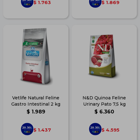
1.763
1.869
$
$
Vetlife Natural Feline
N&D Quinoa Feline
Gastro Intestinal 2 kg
Urinary Pato 7,5 kg
$
1.989
$
6.360
1.437
4.595
$
$