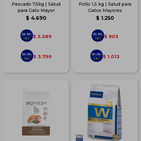
Pescado 7,5kg | Salud
Pollo 1,5 kg | Salud para
para Gato Mayor
Gatos Mayores
$
4.690
$
1.250
3.389
903
$
$
3.799
1.013
$
$