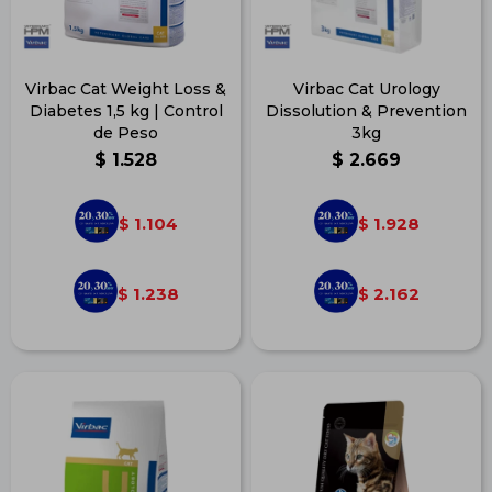
Virbac Cat Weight Loss &
Virbac Cat Urology
Diabetes 1,5 kg | Control
Dissolution & Prevention
de Peso
3kg
$
1.528
$
2.669
1.104
1.928
$
$
1.238
2.162
$
$