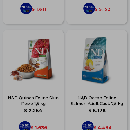
1.611
5.152
$
$
N&D Quinoa Feline Skin
N&D Ocean Feline
Peixe 1,5 kg
Salmon Adult Cast. 7,5 kg
$
2.264
$
6.178
1.636
4.464
$
$