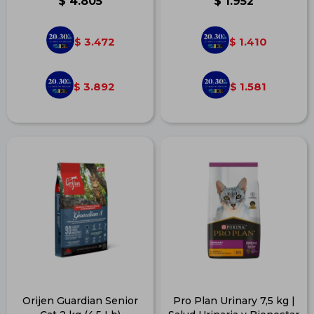
$
4.805
$
1.952
3.472
1.410
$
$
3.892
1.581
$
$
Orijen Guardian Senior
Pro Plan Urinary 7,5 kg |