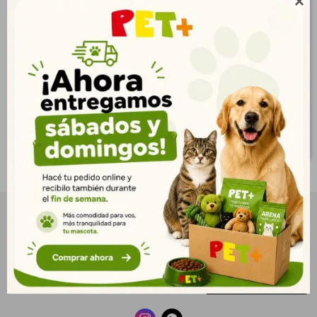

Repelente de Insectos
(Gato)
300 ml
$
295
$
525
213
$
379
$
239
$
425
$
NEWSLETTER
¡Suscribite y recibí todas nuestras novedades!
SUSCRIBIRME