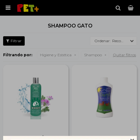

SHAMPOO GATO
Recomendados
Filtrando por:
Higiene y Estética
Shampoo
Quitar filtros
Shampoo P/Gatos
Shampoo Seco 100 gr