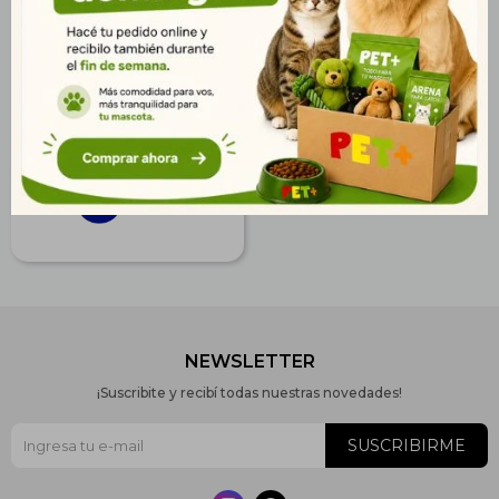
Serenex Spray Felino 70
ml
$
1.401
1.012
$
1.135
$
NEWSLETTER
¡Suscribite y recibí todas nuestras novedades!
SUSCRIBIRME