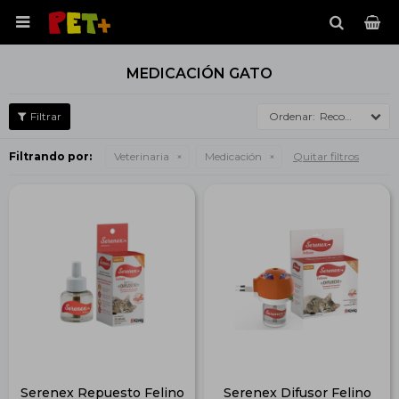

MEDICACIÓN GATO
Recomendados
Filtrando por:
Veterinaria
Medicación
Quitar filtros
Serenex Repuesto Felino
Serenex Difusor Felino