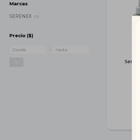
Marcas
SERENEX
(3)
Precio
($)
Serene
OK