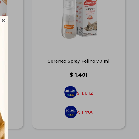

o
Serenex Spray Felino 70 ml
$
1.401
1.012
$
1.135
$