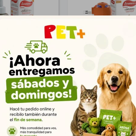
x Repuesto Felino
Serenex Difusor Felin
$
1.360
$
1.798
983
1.299
$
$
1.102
1.456
$
$