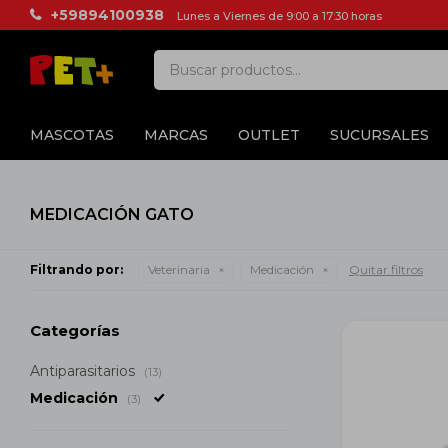
+59894100938
Lunes a Viernes de 9:00 a 17:30 horas
MASCOTAS
MARCAS
OUTLET
SUCURSALES
MEDICACIÓN GATO
Filtrando por:
Veterinaria
Medicación
Quitar filtros
Categorías
Antiparasitarios
(13)
Medicación
(3)