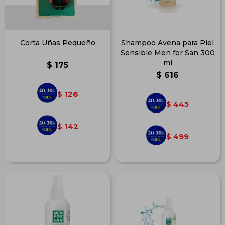
Corta Uñas Pequeño
Shampoo Avena para Piel
Sensible Men for San 300
ml
$
175
$
616
126
$
445
$
142
$
499
$