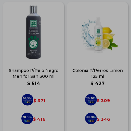
Shampoo P/Pelo Negro
Colonia P/Perros Limón
Men for San 300 ml
125 ml
$
514
$
427
371
309
$
$
416
346
$
$