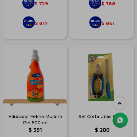
729
768
$
$
817
861
$
$
Educador Felino Murano
Set Corta Uñas Chico
Pet 500 ml
$
391
$
280