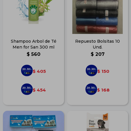
Shampoo Arbol de Té
Repuesto Bolsitas 10
Men for San 300 ml
Und.
$
560
$
207
405
150
$
$
454
168
$
$