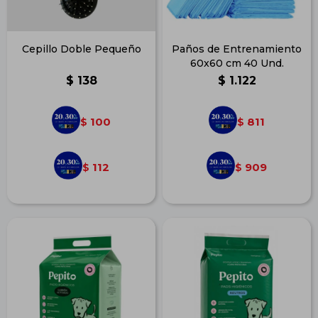
Cepillo Doble Pequeño
Paños de Entrenamiento
60x60 cm 40 Und.
$
138
$
1.122
100
811
$
$
112
909
$
$