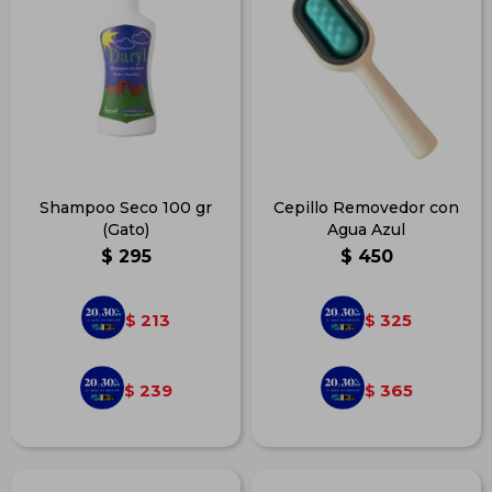
Shampoo Seco 100 gr
Cepillo Removedor con
(Gato)
Agua Azul
$
295
$
450
213
325
$
$
239
365
$
$