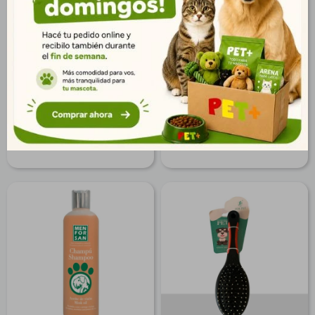
Acá No Aerosol 440 ml
Acá No Jarra 1 Lt.
$
1.024
$
1.410
740
1.019
$
$
829
1.142
$
$