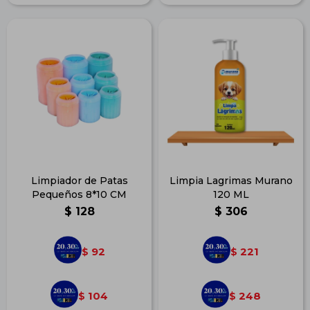
Limpiador de Patas
Limpia Lagrimas Murano
Pequeños 8*10 CM
120 ML
$
128
$
306
92
221
$
$
104
248
$
$