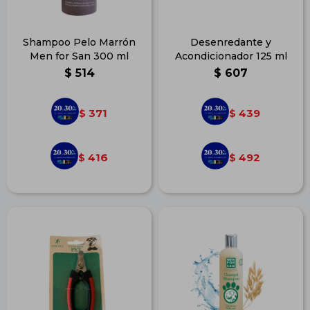
Shampoo Pelo Marrón
Desenredante y
Men for San 300 ml
Acondicionador 125 ml
$
514
$
607
371
439
$
$
416
492
$
$