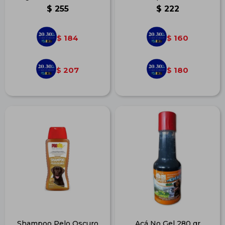
$
255
$
222
184
160
$
$
207
180
$
$
Shampoo Pelo Oscuro
Acá No Gel 280 gr