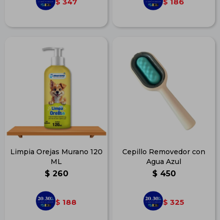
347
186
$
$
Limpia Orejas Murano 120
Cepillo Removedor con
ML
Agua Azul
$
260
$
450
188
325
$
$