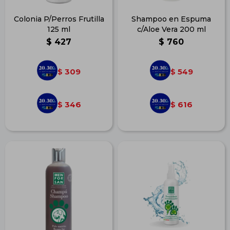
Colonia P/Perros Frutilla
Shampoo en Espuma
125 ml
c/Aloe Vera 200 ml
$
427
$
760
309
549
$
$
346
616
$
$