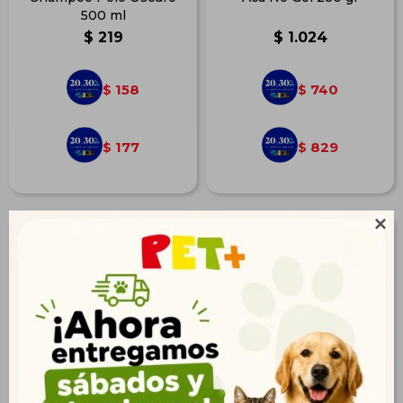
500 ml
$
219
$
1.024
158
740
$
$
177
829
$
$
