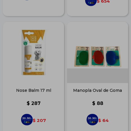
654
$
Nose Balm 17 ml
Manopla Oval de Goma
$
287
$
88
207
64
$
$