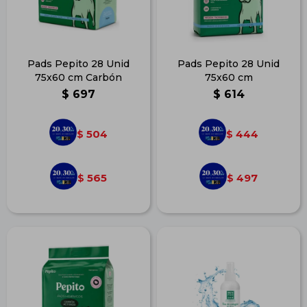
Pads Pepito 28 Unid
Pads Pepito 28 Unid
75x60 cm Carbón
75x60 cm
$
697
$
614
504
444
$
$
565
497
$
$