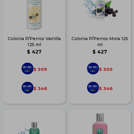
Colonia P/Perros Vainilla
Colonia P/Perros Mora 125
125 ml
ml
$
427
$
427
309
309
$
$
346
346
$
$