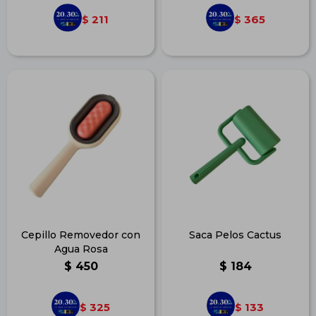
211
365
$
$
Cepillo Removedor con
Saca Pelos Cactus
Agua Rosa
$
450
$
184
325
133
$
$