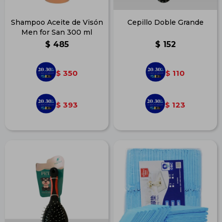
Shampoo Aceite de Visón
Cepillo Doble Grande
Men for San 300 ml
$
485
$
152
350
110
$
$
393
123
$
$