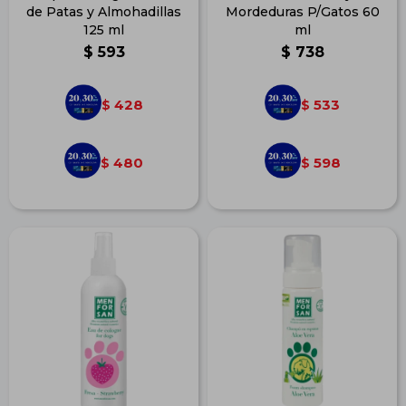
de Patas y Almohadillas
Mordeduras P/Gatos 60
125 ml
ml
$
593
$
738
428
533
$
$
480
598
$
$