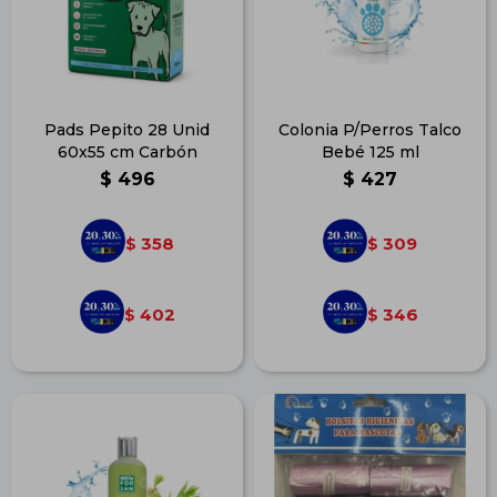
Pads Pepito 28 Unid
Colonia P/Perros Talco
60x55 cm Carbón
Bebé 125 ml
$
496
$
427
358
309
$
$
402
346
$
$