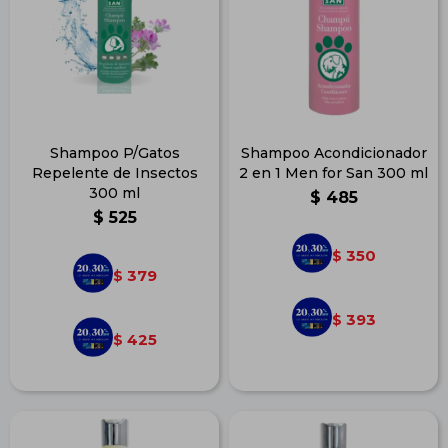
Shampoo P/Gatos
Shampoo Acondicionador
Repelente de Insectos
2 en 1 Men for San 300 ml
300 ml
$
485
$
525
350
$
379
$
393
$
425
$