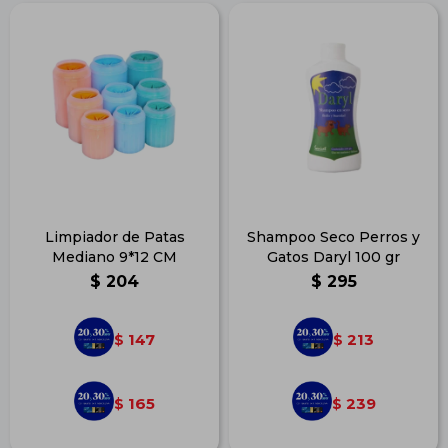
Limpiador de Patas
Shampoo Seco Perros y
Mediano 9*12 CM
Gatos Daryl 100 gr
$
204
$
295
147
213
$
$
165
239
$
$