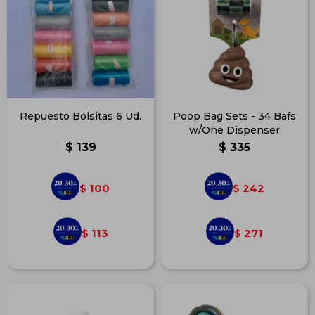
Repuesto Bolsitas 6 Ud.
Poop Bag Sets - 34 Bafs
w/One Dispenser
$
139
$
335
100
242
$
$
113
271
$
$