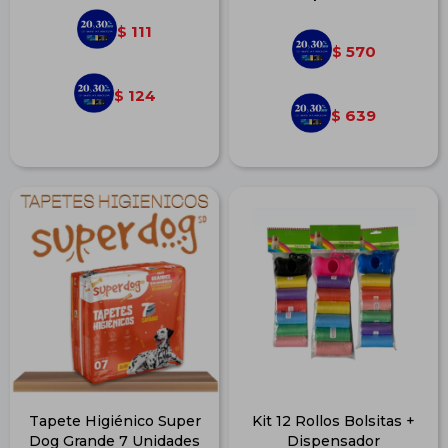
111
$
570
$
124
$
639
$
Tapete Higiénico Super
Kit 12 Rollos Bolsitas +
Dog Grande 7 Unidades
Dispensador