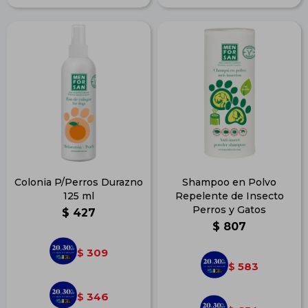
Colonia P/Perros Durazno
Shampoo en Polvo
125 ml
Repelente de Insecto
Perros y Gatos
$
427
$
807
309
$
583
$
346
$