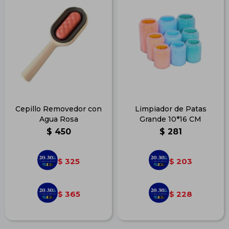
Cepillo Removedor con
Limpiador de Patas
Agua Rosa
Grande 10*16 CM
$
450
$
281
325
203
$
$
365
228
$
$