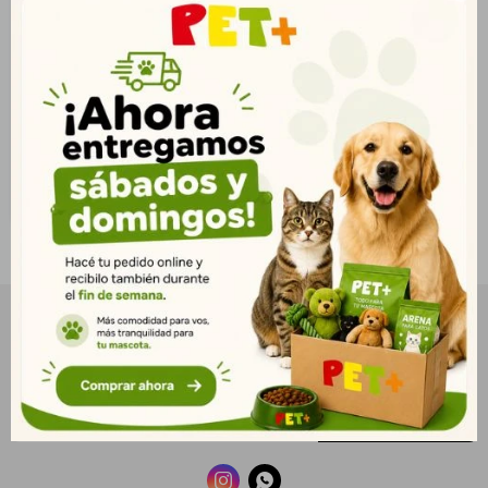
15 kg OUTLET
$
3.447
2.490
$
2.792
$
NEWSLETTER
¡Suscribite y recibí todas nuestras novedades!
SUSCRIBIRME

