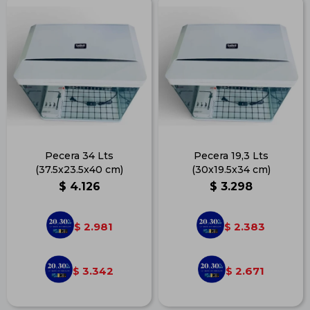
Pecera 34 Lts
Pecera 19,3 Lts
(37.5x23.5x40 cm)
(30x19.5x34 cm)
$
4.126
$
3.298
2.981
2.383
$
$
3.342
2.671
$
$