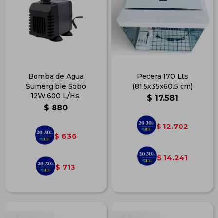
Bomba de Agua
Pecera 170 Lts
Sumergible Sobo
(81.5x35x60.5 cm)
12W.600 L/Hs.
$
17.581
$
880
12.702
$
636
$
14.241
$
713
$