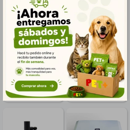
Filtro Interno Sobo 15W.
Bomba de Agua
650 L/Hs.
Sumergible Sobo 5W.300
L/Hs.
$
803
$
627
580
$
453
$
650
$
508
$