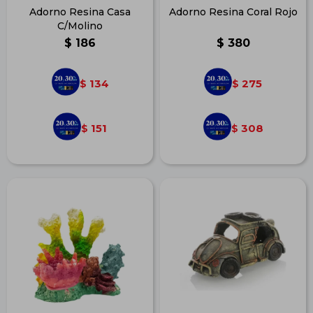
Adorno Resina Casa
Adorno Resina Coral Rojo
C/Molino
$
186
$
380
134
275
$
$
151
308
$
$