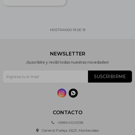
MOSTRANDO
19
DE
19
NEWSLETTER
¡Suscribite y recibí todas nuestras novedades!
SUSCRIBIRME


CONTACTO
+59894100938
General Palleja 2623, Montevideo