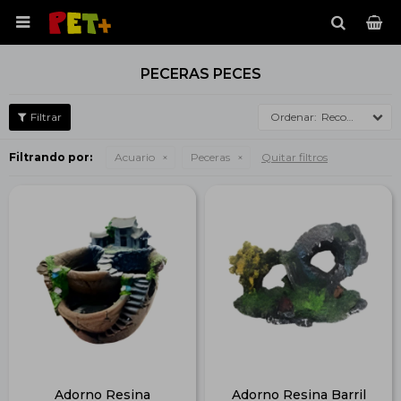

PECERAS PECES
Recomendados
Filtrando por:
Acuario
Peceras
Quitar filtros
Adorno Resina
Adorno Resina Barril