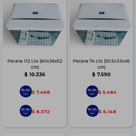
Pecera 112 Lts (60x36x52
Pecera 74 Lts (50.5x33x45
cm)
cm)
$
10.336
$
7.590
7.468
5.484
$
$
8.372
6.148
$
$