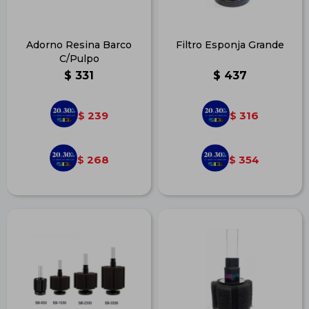
Adorno Resina Barco
Filtro Esponja Grande
C/Pulpo
$
331
$
437
239
316
$
$
268
354
$
$