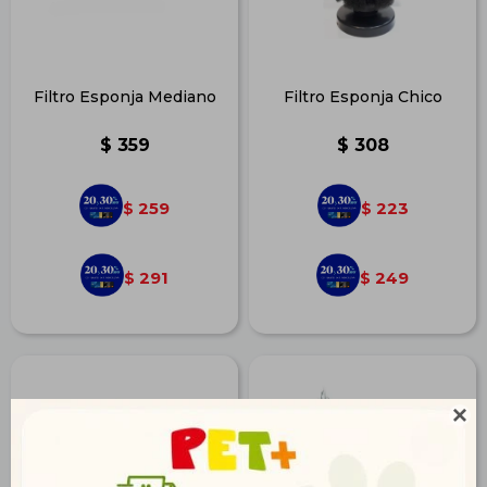
Filtro Esponja Mediano
Filtro Esponja Chico
$
359
$
308
259
223
$
$
291
249
$
$
