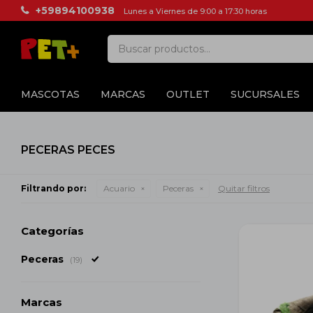
+59894100938
Lunes a Viernes de 9:00 a 17:30 horas
MASCOTAS
MARCAS
OUTLET
SUCURSALES
PECERAS PECES
Filtrando por:
Acuario
Peceras
Quitar filtros
Categorías
Peceras
(19)
Marcas