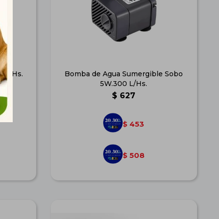
0 L/Hs.
Bomba de Agua Sumergible Sobo
5W.300 L/Hs.
$
627
453
$
508
$