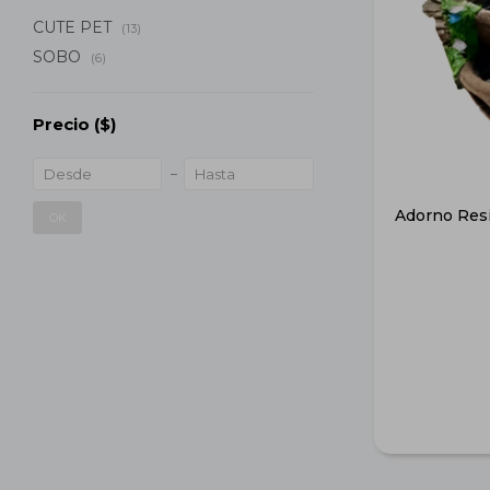
CUTE PET
(13)
SOBO
(6)
Precio
($)
Adorno Resi
OK