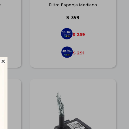
e
Filtro Esponja Mediano
$
359
259
$
291
$
