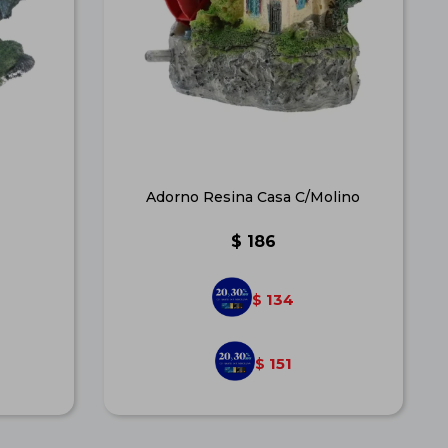
Adorno Resina Casa C/Molino
$
186
134
$
151
$