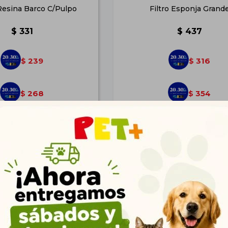
esina Barco C/Pulpo
Filtro Esponja Grand
$
331
$
437
239
316
$
$
268
354
$
$