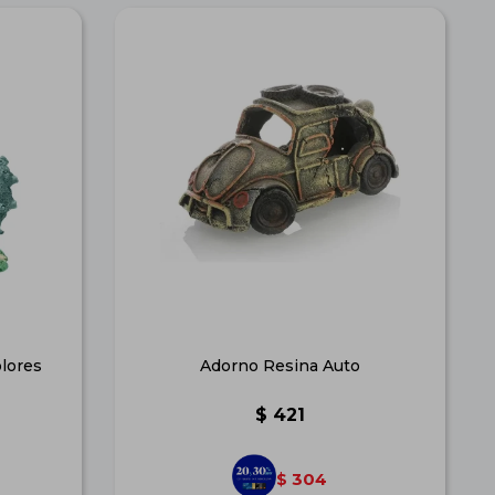
olores
Adorno Resina Auto
$
421
304
$