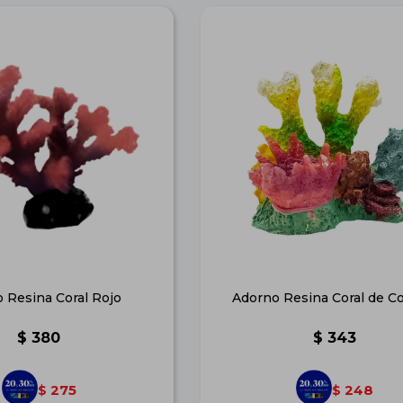
 Resina Coral Rojo
Adorno Resina Coral de C
$
380
$
343
275
248
$
$