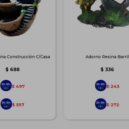
na Construcción C/Casa
Adorno Resina Barril
$
688
$
336
497
243
$
$
557
272
$
$