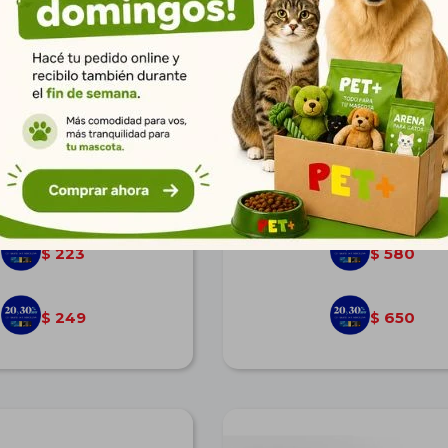
ro Esponja Chico
Filtro Interno Sobo 15W. 65
$
308
$
803
223
580
$
$
249
650
$
$