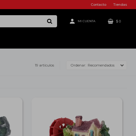
Contacto
Tiendas
$
0
19 artículos
Recomendados