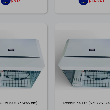
713
14.241
$
$
4 Lts (50.5x33x45 cm)
Pecera 34 Lts (37.5x23.5x