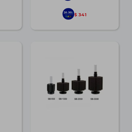
341
$