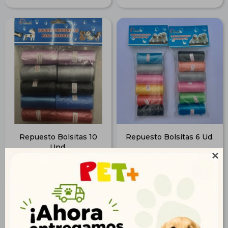
Repuesto Bolsitas 10
Repuesto Bolsitas 6 Ud.
Und.

$
207
$
139
150
100
$
$
168
113
$
$