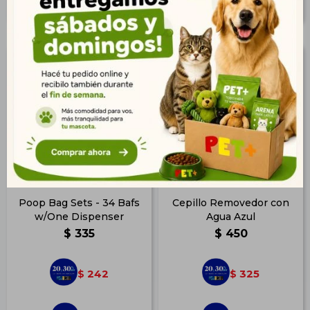
Poop Bag Sets - 34 Bafs
Cepillo Removedor con
w/One Dispenser
Agua Azul
$
335
$
450
242
325
$
$