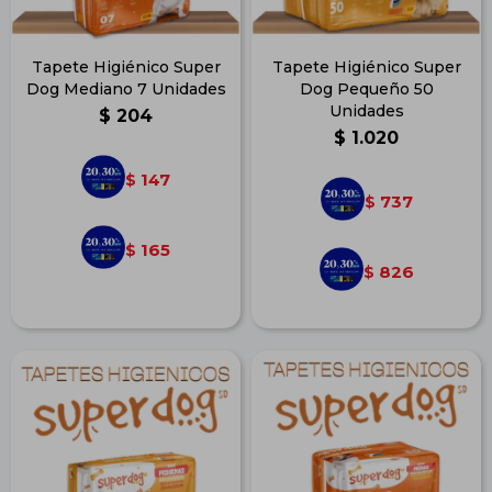
Tapete Higiénico Super
Tapete Higiénico Super
Dog Mediano 7 Unidades
Dog Pequeño 50
Unidades
$
204
$
1.020
147
$
737
$
165
$
826
$