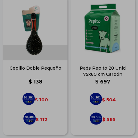
Cepillo Doble Pequeño
Pads Pepito 28 Unid
75x60 cm Carbón
$
138
$
697
100
504
$
$
112
565
$
$