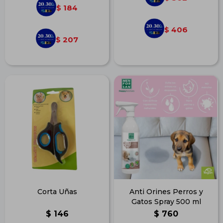
184
$
406
$
207
$
Corta Uñas
Anti Orines Perros y
Gatos Spray 500 ml
$
146
$
760