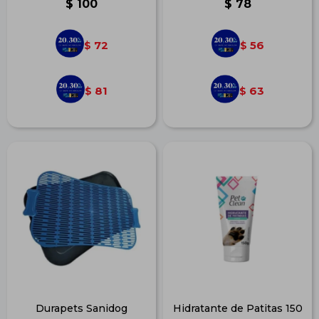
$
100
$
78
72
56
$
$
81
63
$
$
Durapets Sanidog
Hidratante de Patitas 150