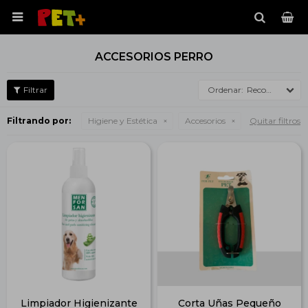

ACCESORIOS PERRO
Recomendados
Filtrando por:
Higiene y Estética
Accesorios
Quitar filtros
Limpiador Higienizante
Corta Uñas Pequeño