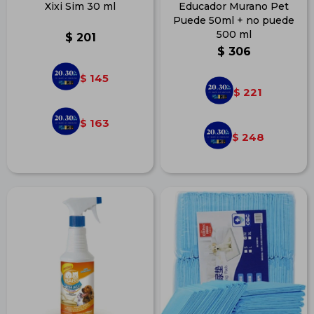
Xixi Sim 30 ml
Educador Murano Pet
Puede 50ml + no puede
500 ml
$
201
$
306
145
$
221
$
163
$
248
$