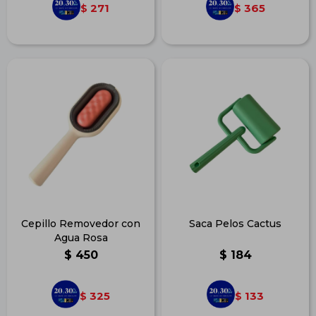
271
365
$
$
Cepillo Removedor con
Saca Pelos Cactus
Agua Rosa
$
450
$
184
325
133
$
$