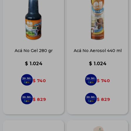
Acá No Gel 280 gr
Acá No Aerosol 440 ml
$
1.024
$
1.024
740
740
$
$
829
829
$
$