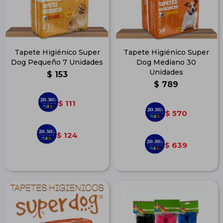
Tapete Higiénico Super
Tapete Higiénico Super
Dog Pequeño 7 Unidades
Dog Mediano 30
Unidades
$
153
$
789
111
$
570
$
124
$
639
$