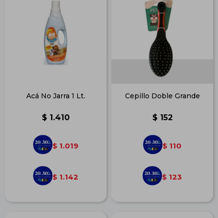
Acá No Jarra 1 Lt.
Cepillo Doble Grande
$
1.410
$
152
1.019
110
$
$
1.142
123
$
$