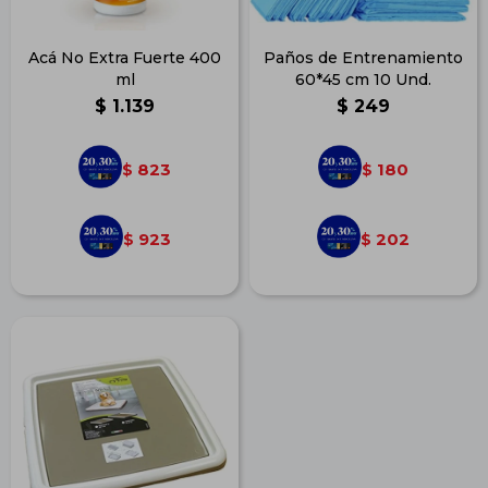
Acá No Extra Fuerte 400
Paños de Entrenamiento
ml
60*45 cm 10 Und.
$
1.139
$
249
823
180
$
$
923
202
$
$