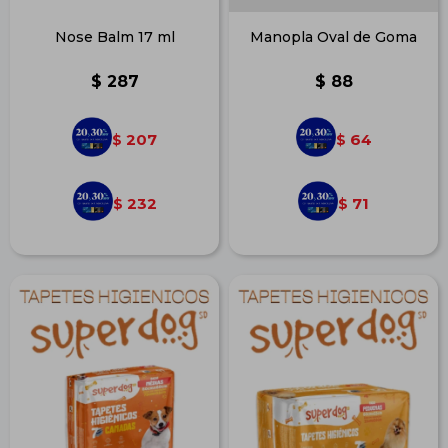
Nose Balm 17 ml
Manopla Oval de Goma
$
287
$
88
207
64
$
$
232
71
$
$