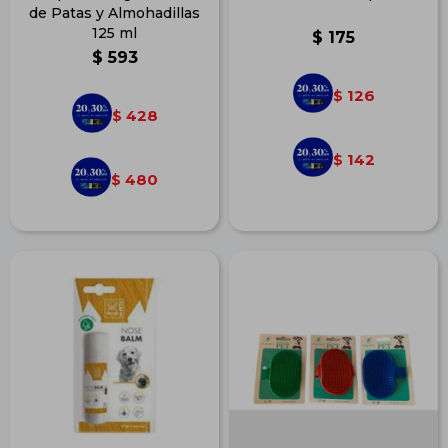
de Patas y Almohadillas
125 ml
$
175
$
593
126
$
428
$
142
$
480
$