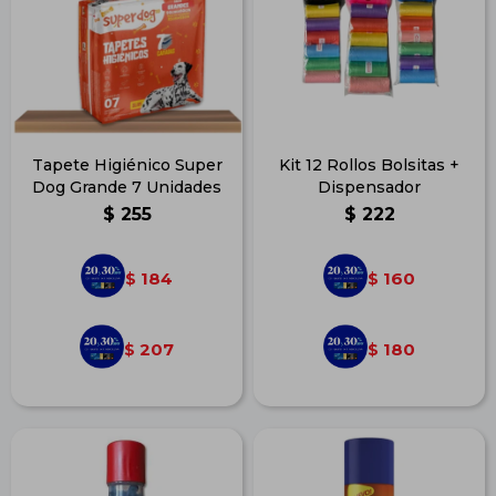
Tapete Higiénico Super
Kit 12 Rollos Bolsitas +
Dog Grande 7 Unidades
Dispensador
$
255
$
222
184
160
$
$
207
180
$
$