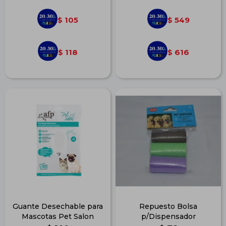
105
549
$
$
118
616
$
$
Guante Desechable para
Repuesto Bolsa
Mascotas Pet Salon
p/Dispensador