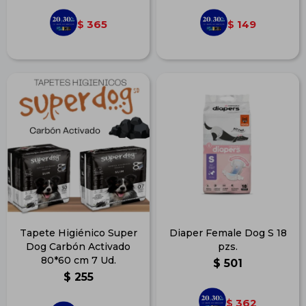
365
149
$
$
Tapete Higiénico Super
Diaper Female Dog S 18
Dog Carbón Activado
pzs.
80*60 cm 7 Ud.
$
501
$
255
362
$