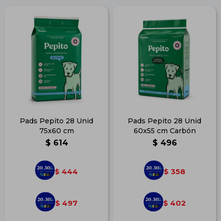
Pads Pepito 28 Unid
Pads Pepito 28 Unid
75x60 cm
60x55 cm Carbón
$
614
$
496
444
358
$
$
497
402
$
$