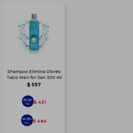
Shampoo Elimina Olores
Talco Men for San 300 ml
$
597
431
$
484
$