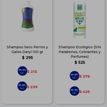
Shampoo Seco Perros y
Shampoo Ecológico (SIN
Gatos Daryl 100 gr
Parabenos, Colorantes y
Perfumes)
$
295
$
525
213
$
379
$
239
$
425
$