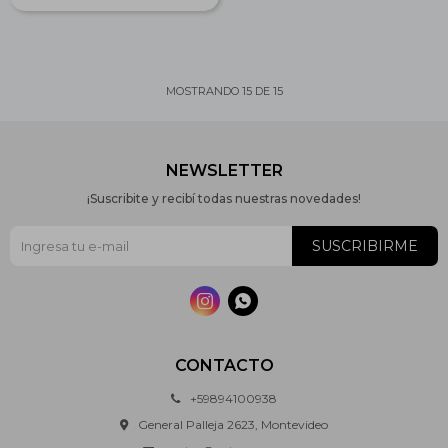
MOSTRANDO
15
DE
15
NEWSLETTER
¡Suscribite y recibí todas nuestras novedades!
SUSCRIBIRME


CONTACTO
+59894100938
General Palleja 2623, Montevideo