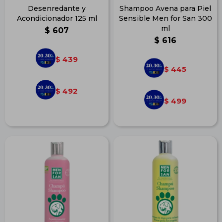
Desenredante y
Shampoo Avena para Piel
Acondicionador 125 ml
Sensible Men for San 300
ml
$
607
$
616
439
$
445
$
492
$
499
$