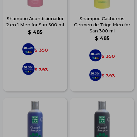
Shampoo Acondicionador
Shampoo Cachorros
2 en 1 Men for San 300 ml
Germen de Trigo Men for
San 300 ml
$
485
$
485
350
$
350
$
393
$
393
$