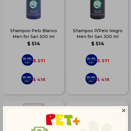
Shampoo Pelo Blanco
Shampoo P/Pelo Negro
Men for San 300 ml
Men for San 300 ml
$
514
$
514
371
371
$
$
416
416
$
$
