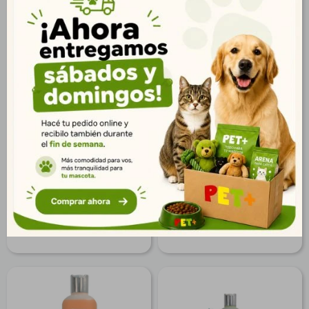
Shampoo en Polvo
Shampoo Pelo Oscuro
Repelente de Insecto
500 ml
Perros y Gatos
$
219
$
807
158
$
583
$
177
$
654
$