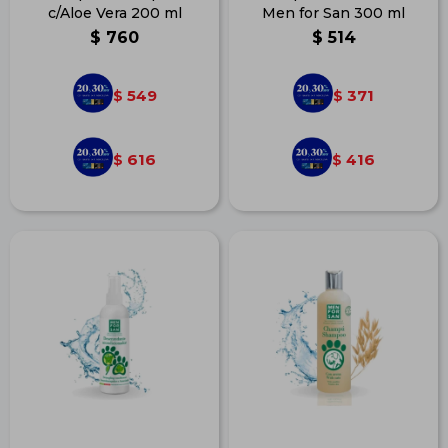
c/Aloe Vera 200 ml
Men for San 300 ml
$
760
$
514
549
371
$
$
616
416
$
$