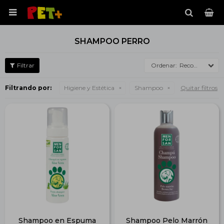

SHAMPOO PERRO
Recomendados
Filtrando por:
Higiene y Estética
Shampoo
Quitar filtros
Shampoo en Espuma
Shampoo Pelo Marrón