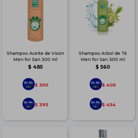
Shampoo Aceite de Visón
Shampoo Arbol de Té
Men for San 300 ml
Men for San 300 ml
$
485
$
560
350
405
$
$
393
454
$
$