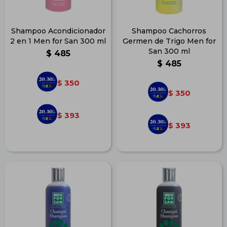
Shampoo Acondicionador
Shampoo Cachorros
2 en 1 Men for San 300 ml
Germen de Trigo Men for
San 300 ml
$
485
$
485
350
$
350
$
393
$
393
$