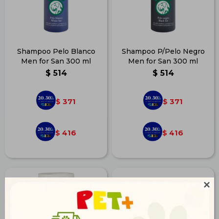
Shampoo Pelo Blanco
Shampoo P/Pelo Negro
Men for San 300 ml
Men for San 300 ml
$
514
$
514
371
371
$
$
416
416
$
$
