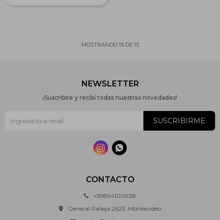
MOSTRANDO
15
DE
15
NEWSLETTER
¡Suscribite y recibí todas nuestras novedades!
SUSCRIBIRME


CONTACTO
+59894100938
General Palleja 2623, Montevideo