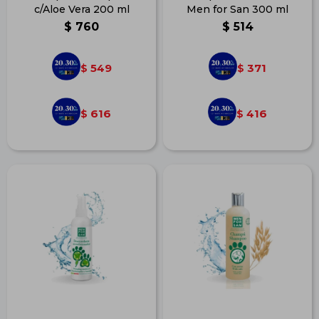
c/Aloe Vera 200 ml
Men for San 300 ml
$
760
$
514
549
371
$
$
616
416
$
$