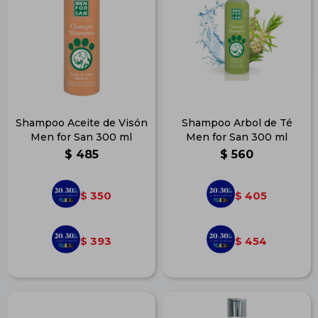
Shampoo Aceite de Visón
Shampoo Arbol de Té
Men for San 300 ml
Men for San 300 ml
$
485
$
560
350
405
$
$
393
454
$
$