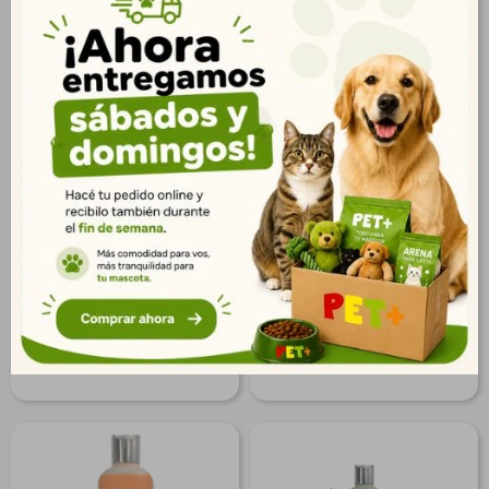
Shampoo en Polvo
Shampoo Pelo Oscuro
Repelente de Insecto
500 ml
Perros y Gatos
$
219
$
807
158
$
583
$
177
$
654
$