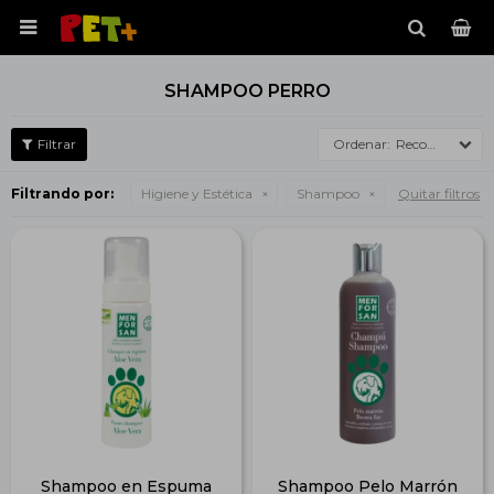

SHAMPOO PERRO
Recomendados
Filtrando por:
Higiene y Estética
Shampoo
Quitar filtros
Shampoo en Espuma
Shampoo Pelo Marrón