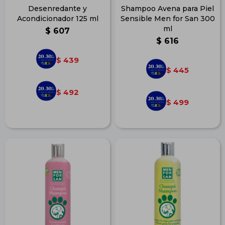
Desenredante y
Shampoo Avena para Piel
Acondicionador 125 ml
Sensible Men for San 300
ml
$
607
$
616
439
$
445
$
492
$
499
$