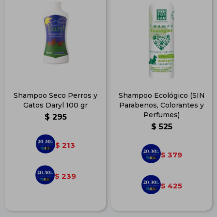
Shampoo Seco Perros y
Shampoo Ecológico (SIN
Gatos Daryl 100 gr
Parabenos, Colorantes y
Perfumes)
$
295
$
525
213
$
379
$
239
$
425
$