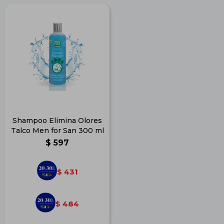
Shampoo Elimina Olores
Talco Men for San 300 ml
$
597
431
$
484
$