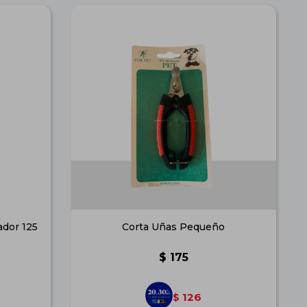
dor 125
Corta Uñas Pequeño
$
175
126
$