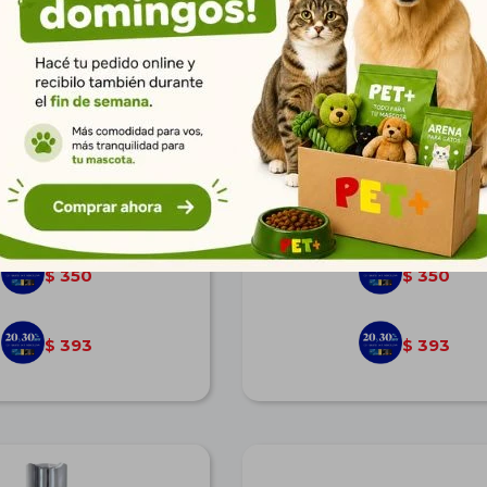
ndicionador 2 en 1 Men
Shampoo Cachorros Germen 
or San 300 ml
Men for San 300 ml
$
485
$
485
350
350
$
$
393
393
$
$