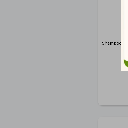
Shampoo Aco
f