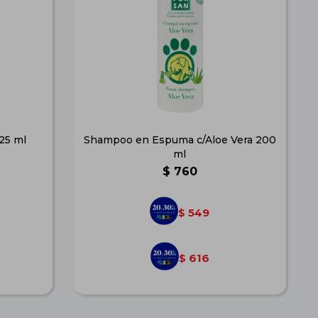
125 ml
Shampoo en Espuma c/Aloe Vera 200
ml
$
760
549
$
616
$