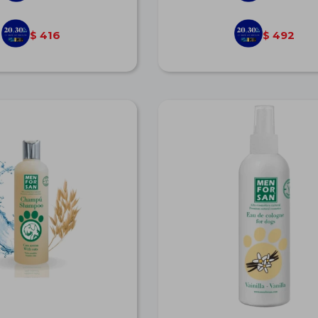
416
492
$
$