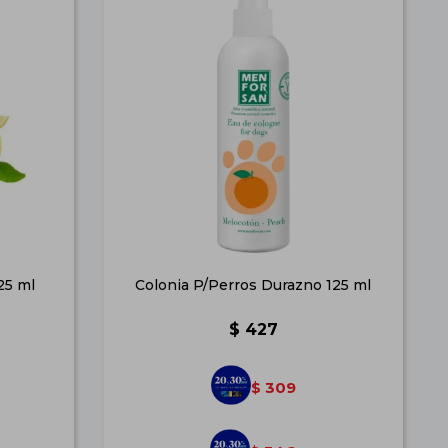
25 ml
Colonia P/Perros Durazno 125 ml
$
427
309
$