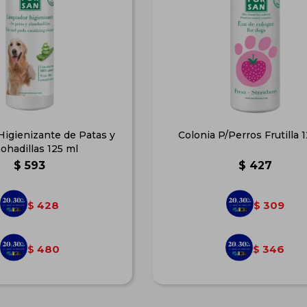
Higienizante de Patas y
Colonia P/Perros Frutilla 
ohadillas 125 ml
$
593
$
427
428
309
$
$
480
346
$
$