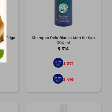
de Trigo
Shampoo Pelo Blanco Men for San
300 ml
$
514
371
$
416
$