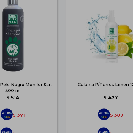
Pelo Negro Men for San
Colonia P/Perros Limón 1
300 ml
$
514
$
427
371
309
$
$