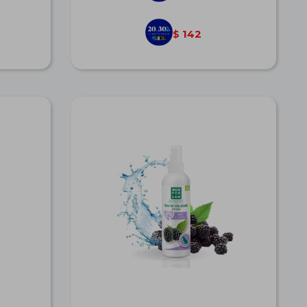
142
$