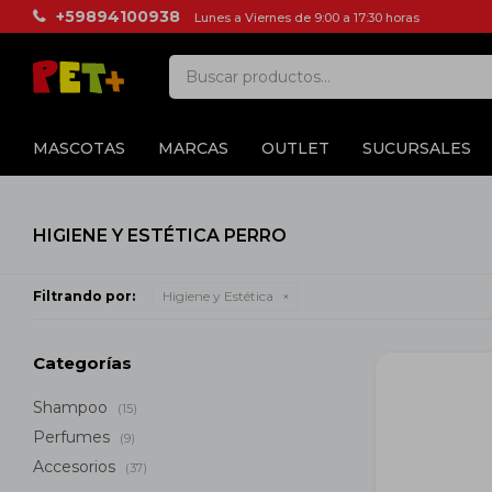
+59894100938
Lunes a Viernes de 9:00 a 17:30 horas
MASCOTAS
MARCAS
OUTLET
SUCURSALES
HIGIENE Y ESTÉTICA PERRO
Filtrando por:
Higiene y Estética
Categorías
Shampoo
(15)
Perfumes
(9)
Accesorios
(37)