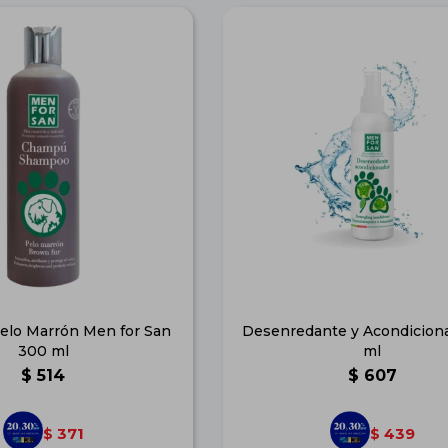
lo Marrón Men for San
Desenredante y Acondiciona
300 ml
ml
$
514
$
607
371
439
$
$