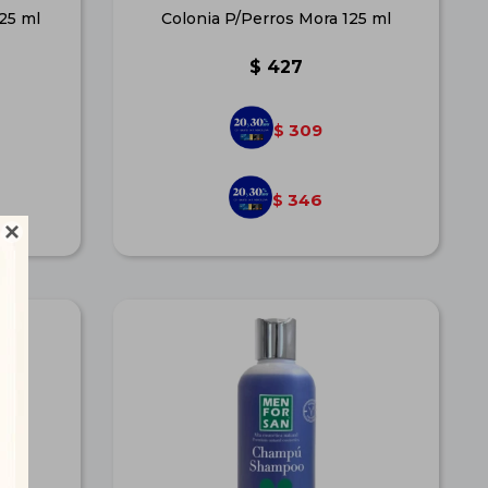
125 ml
Colonia P/Perros Mora 125 ml
$
427
309
$
346
$
