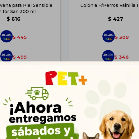
ena para Piel Sensible
Colonia P/Perros Vainilla 
 for San 300 ml
$
616
$
427
445
309
$
$
499
346
$
$