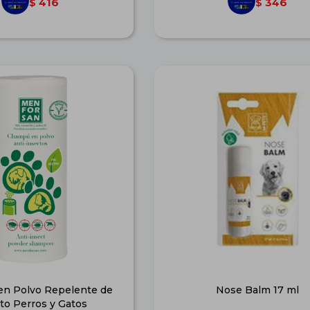
416
346
$
$
n Polvo Repelente de
Nose Balm 17 ml
to Perros y Gatos