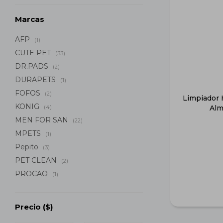
Marcas
AFP
(1)
CUTE PET
(33)
DR.PADS
(2)
DURAPETS
(1)
FOFOS
(2)
Limpiador 
KONIG
(4)
Alm
MEN FOR SAN
(22)
MPETS
(1)
Pepito
(3)
PET CLEAN
(2)
PROCAO
(1)
Precio
($)