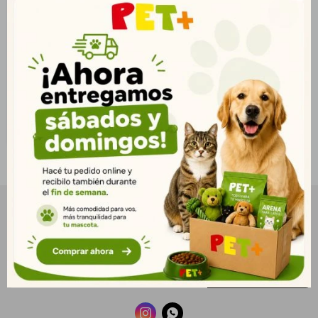
Madera Sanipell 15 kg
$
493
356
$
399
$
NEWSLETTER
¡Suscribite y recibí todas nuestras novedades!
SUSCRIBIRME

