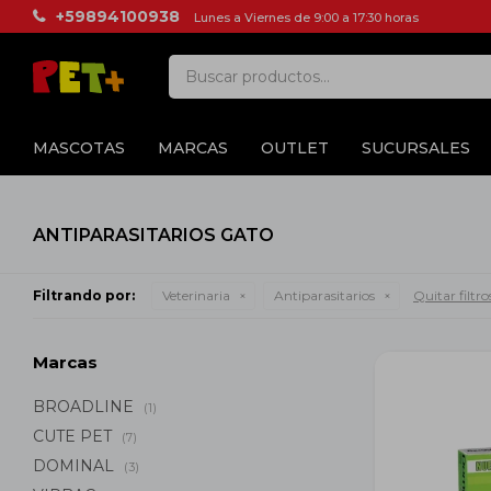
+59894100938
Lunes a Viernes de 9:00 a 17:30 horas
MASCOTAS
MARCAS
OUTLET
SUCURSALES
ANTIPARASITARIOS GATO
Filtrando por:
Veterinaria
Antiparasitarios
Quitar filtro
Marcas
BROADLINE
(1)
CUTE PET
(7)
DOMINAL
(3)