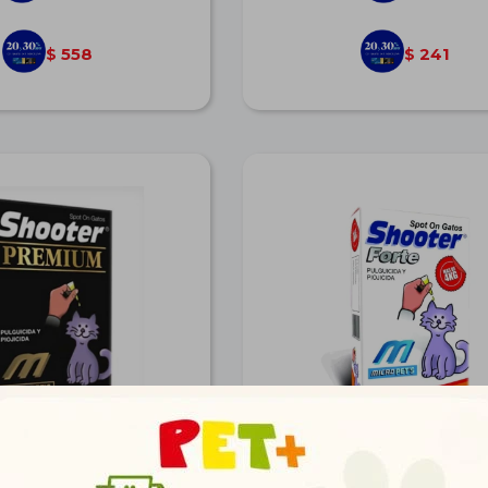
558
241
$
$