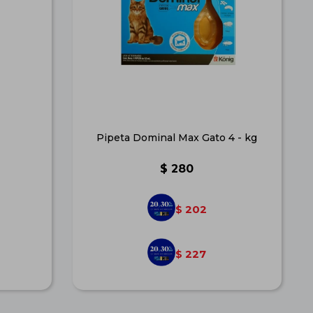
Pipeta Dominal Max Gato 4 - kg
$
280
202
$
227
$