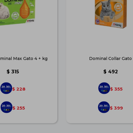
minal Max Gato 4 + kg
Dominal Collar Gato
$
315
$
492
228
355
$
$
255
399
$
$