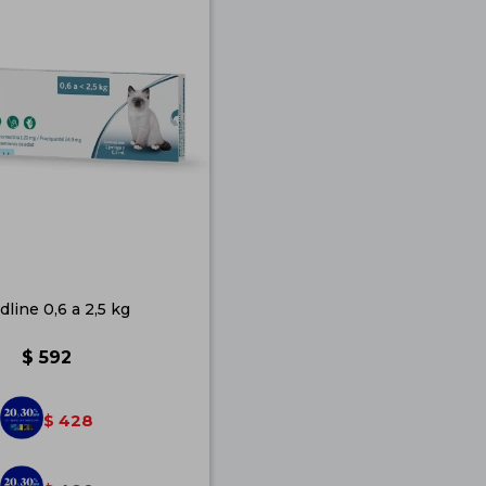
dline 0,6 a 2,5 kg
$
592
428
$