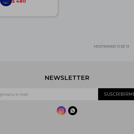
480
$
MOSTRANDO
13
DE
13
NEWSLETTER
SUSCRIBIRM

