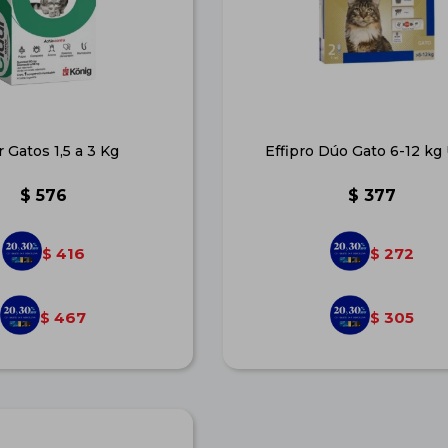
r Gatos 1,5 a 3 Kg
Effipro Dúo Gato 6-12 kg
$
576
$
377
416
272
$
$
467
305
$
$