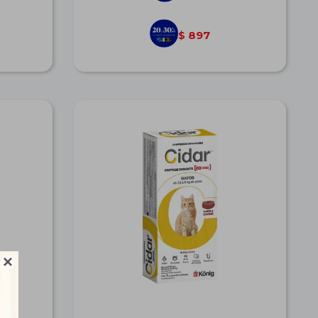
897
$
