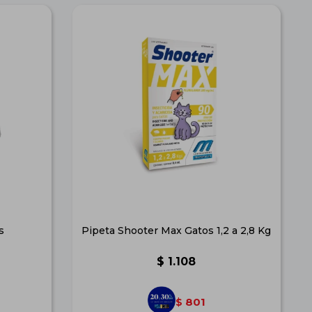
s
Pipeta Shooter Max Gatos 1,2 a 2,8 Kg
$
1.108
801
$