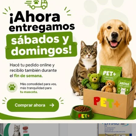
hooter Premium Gato
Pipeta Shooter Forte Gatos
$
243
$
184
176
133
$
$
197
149
$
$