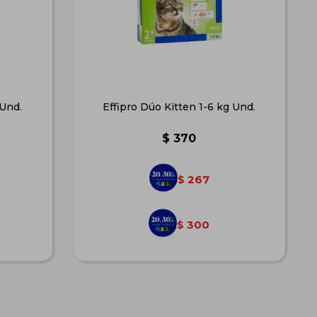
 Und.
Effipro Dúo Kitten 1-6 kg Und.
$
370
267
$
300
$