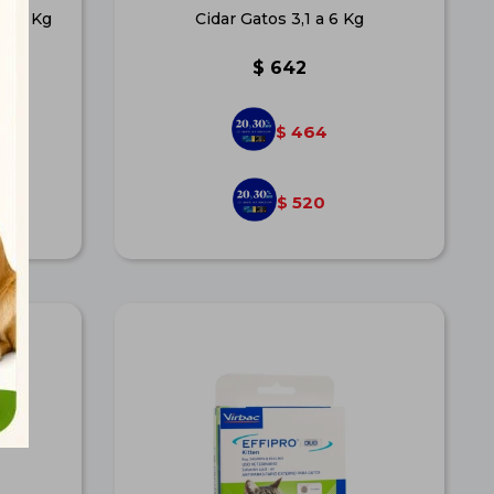
 - 4 Kg
Cidar Gatos 3,1 a 6 Kg
$
642
464
$
520
$