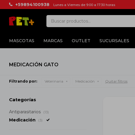
+59894100938
Lunes a Viernes de 9:00 a 17:30 horas
MASCOTAS
MARCAS
OUTLET
SUCURSALES
MEDICACIÓN GATO
Filtrando por:
Veterinaria
Medicación
Quitar filtros
Categorías
Antiparasitarios
(13)
Medicación
(3)