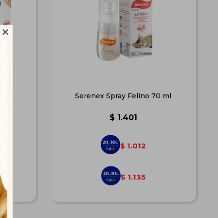

o
Serenex Spray Felino 70 ml
$
1.401
1.012
$
1.135
$