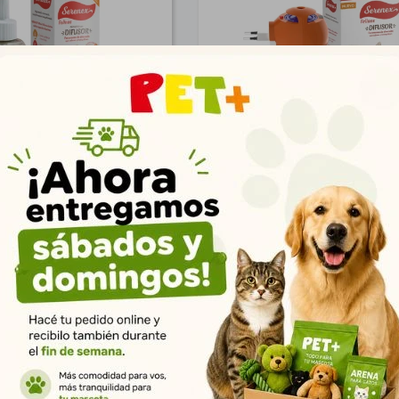
x Repuesto Felino
Serenex Difusor Felin
$
1.360
$
1.798
983
1.299
$
$
1.102
1.456
$
$