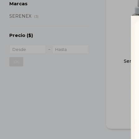
Marcas
SERENEX
(3)
Precio
($)
Serene
OK