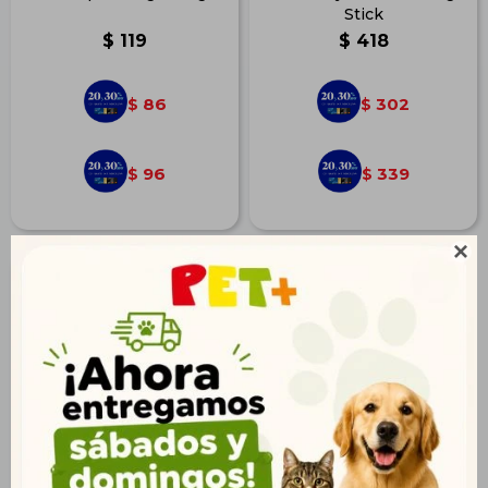
Stick
$
119
$
418
86
302
$
$
96
339
$
$
