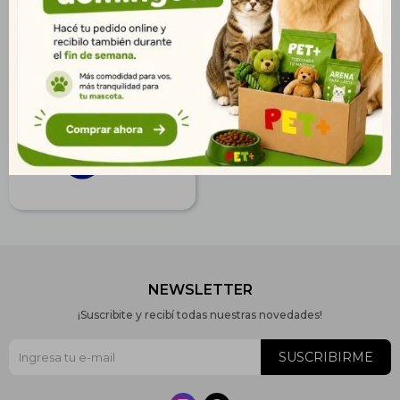
Sera Raffy P Nature 22 gr
Stick
$
250
181
$
203
$
NEWSLETTER
¡Suscribite y recibí todas nuestras novedades!
SUSCRIBIRME