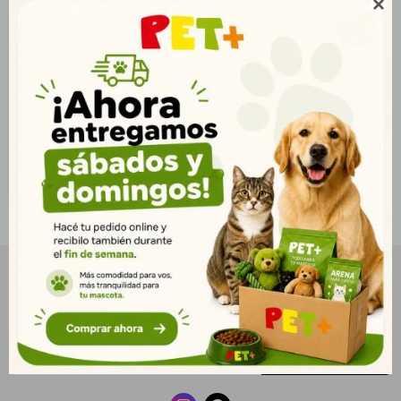

Sabor y Nutrición
Completa
$
3.659
2.644
$
2.964
$
NEWSLETTER
¡Suscribite y recibí todas nuestras novedades!
SUSCRIBIRME