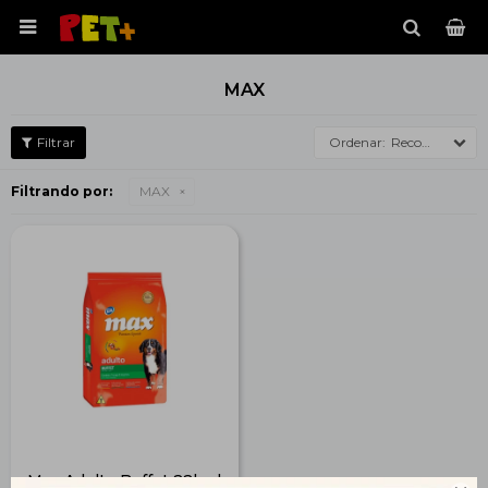

MAX
Recomendados
Filtrando por:
MAX
Max Adulto Buffet 22kg |