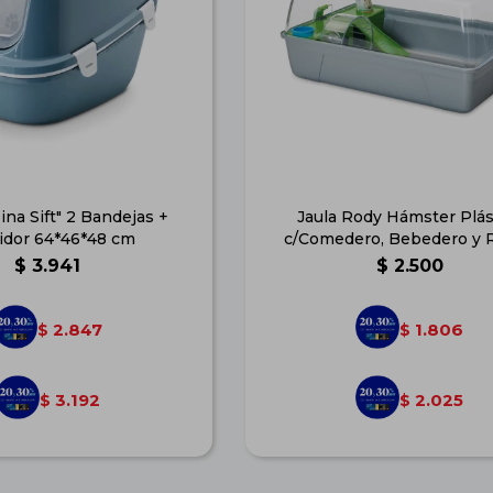
na Sift" 2 Bandejas +
Jaula Rody Hámster Plás
idor 64*46*48 cm
c/Comedero, Bebedero y 
$
3.941
$
2.500
2.847
1.806
$
$
3.192
2.025
$
$