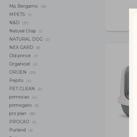
Mp Bergamo
(16)
MPETS
(1)
N&D
(57)
Natural Crisp
(1)
NATURAL DOG
(2)
NEX GARD
(8)
Old prince
(7)
Organicat
(2)
ORIJEN
(20)
Pepito
(4)
PET CLEAN
(2)
primocao
(4)
primogato
(6)
pro plan
(39)
PROCAO
(2)
Purland
(3)