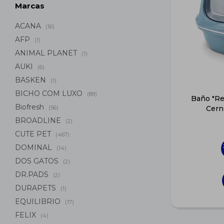
Marcas
ACANA
(16)
AFP
(1)
ANIMAL PLANET
(1)
AUKI
(6)
BASKEN
(1)
BICHO COM LUXO
(89)
Baño "Rei
Biofresh
(56)
Cern
BROADLINE
(2)
CUTE PET
(467)
DOMINAL
(14)
DOS GATOS
(2)
DR.PADS
(2)
DURAPETS
(1)
EQUILIBRIO
(17)
FELIX
(4)