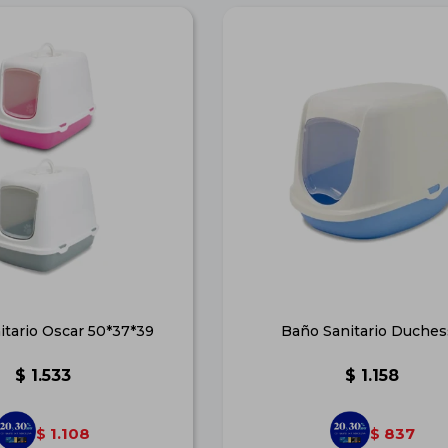
itario Oscar 50*37*39
Baño Sanitario Duches
$
1.533
$
1.158
1.108
837
$
$