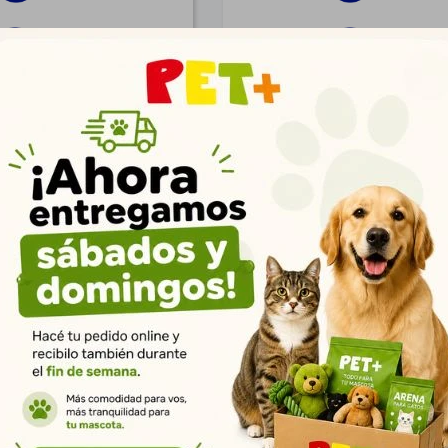
1.242
938
$
$