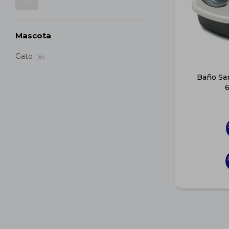
OK
Mascota
Gato
(6)
Baño San
6