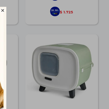

1.725
$