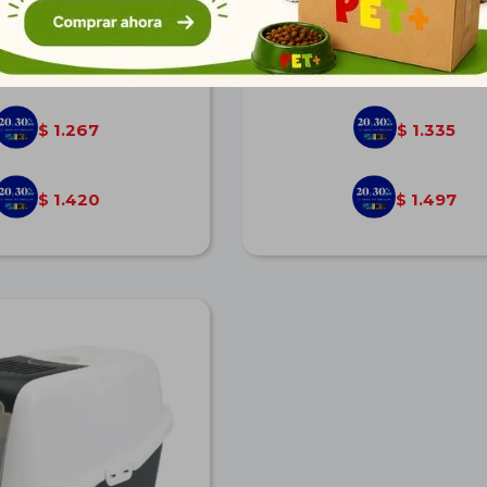
rio Néstor 56*39*38.5 cm
Baño Sanitario Nestor M
56*39*38,5 cm
$
1.753
$
1.848
1.267
1.335
$
$
1.420
1.497
$
$