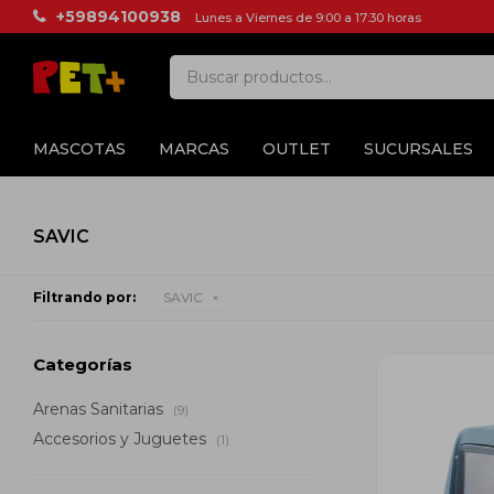
+59894100938
Lunes a Viernes de 9:00 a 17:30 horas
MASCOTAS
MARCAS
OUTLET
SUCURSALES
SAVIC
Filtrando por:
SAVIC
Categorías
Arenas Sanitarias
(9)
Accesorios y Juguetes
(1)