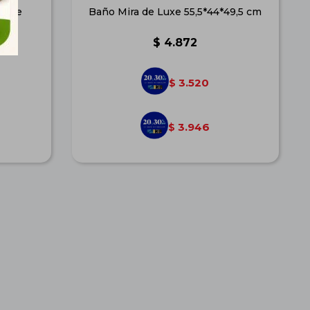
arble
Baño Mira de Luxe 55,5*44*49,5 cm
$
4.872
3.520
$
3.946
$