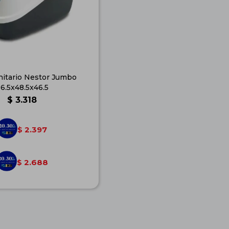
itario Nestor Jumbo
6.5x48.5x46.5
$
3.318
2.397
$
2.688
$