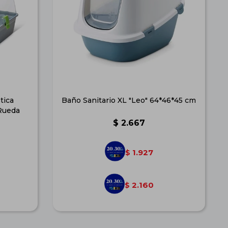
tica
Baño Sanitario XL "Leo" 64*46*45 cm
Rueda
$
2.667
1.927
$
2.160
$