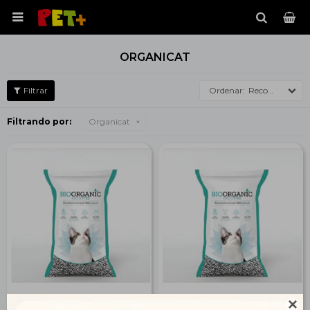

ORGANICAT
Recomendados
Filtrando por:
Organicat
Sanitario Organicat 7 Kg
Sanitario Organicat 2 Kg
