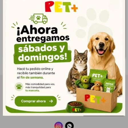
$
427
$
135
309
98
$
$
346
109
$
$
NEWSLETTER
¡Suscribite y recibí todas nuestras novedades!
SUSCRIBIRME

