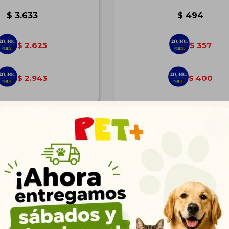
$
3.633
$
494
2.625
357
$
$
2.943
400
$
$