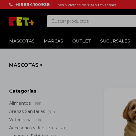
+59894100938
Lunes a Viernes de 9:00 a 17:30 horas
MASCOTAS
MARCAS
OUTLET
SUCURSALES
MASCOTAS >
Categorías
Alimentos
(368)
Arenas Sanitarias
(44)
Veterinaria
(101)
Accesorios y Juguetes
(268)