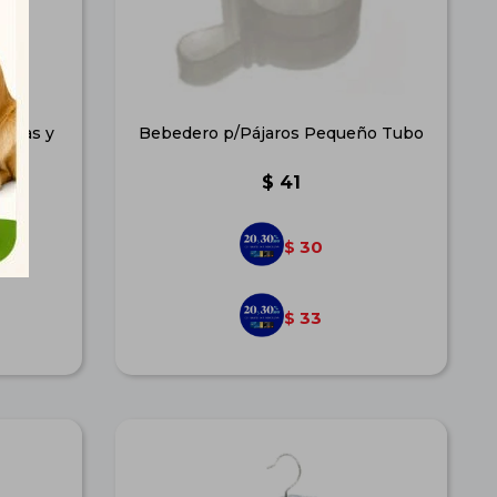
Patas y
Bebedero p/Pájaros Pequeño Tubo
$
41
30
$
33
$