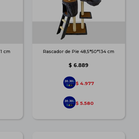
01 cm
Rascador de Pie 48,5*50*134 cm
$
6.889
4.977
$
5.580
$