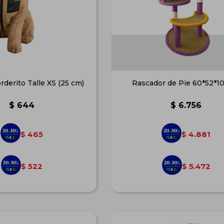
derito Talle XS (25 cm)
Rascador de Pie 60*52*1
$
644
$
6.756
465
4.881
$
$
522
5.472
$
$