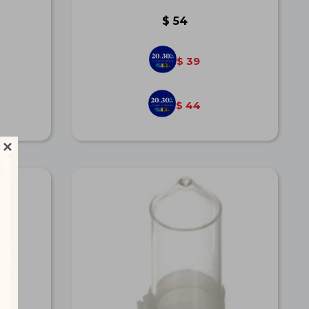
$
54
39
$
44
$
