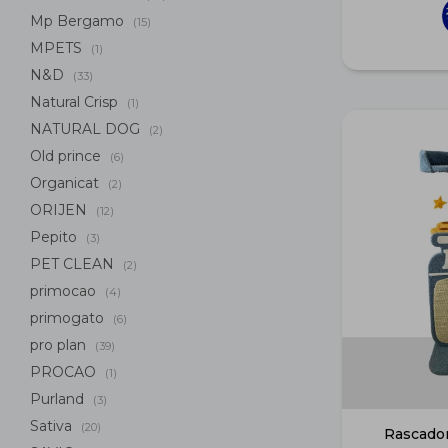
Mp Bergamo
(15)
MPETS
(1)
N&D
(33)
Natural Crisp
(1)
NATURAL DOG
(2)
Old prince
(6)
Organicat
(2)
ORIJEN
(12)
Pepito
(3)
PET CLEAN
(2)
primocao
(4)
primogato
(6)
pro plan
(39)
PROCAO
(1)
Purland
(3)
Sativa
(20)
Rascador