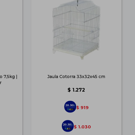
 7,5kg |
Jaula Cotorra 33x32x45 cm
r
$
1.272
919
$
1.030
$