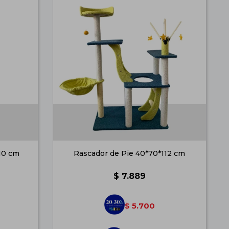
110 cm
Rascador de Pie 40*70*112 cm
$
7.889
5.700
$