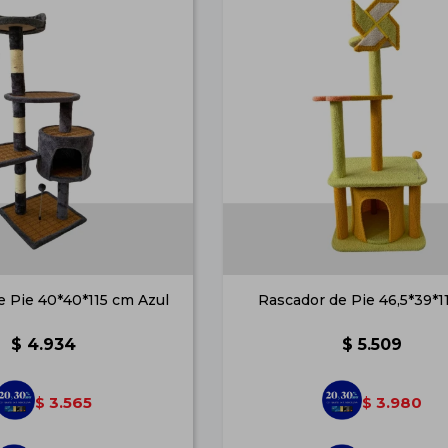
e Pie 40*40*115 cm Azul
Rascador de Pie 46,5*39*
$
4.934
$
5.509
3.565
3.980
$
$