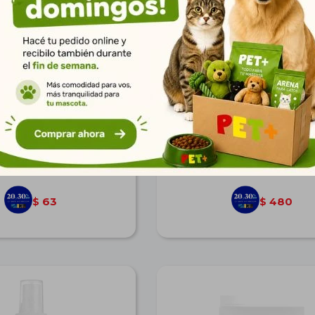
con Pinchos Redondo
Limpiador Higienizante de 
Almohadillas 125 ml
$
78
$
593
56
428
$
$
63
480
$
$