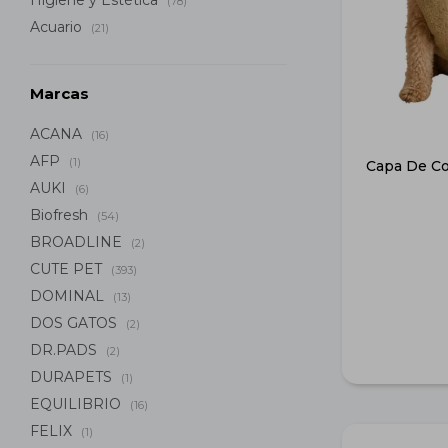
Higiene y Estética
(78)
Acuario
(21)
Marcas
ACANA
(16)
AFP
(1)
Capa De Cor
AUKI
(6)
Biofresh
(54)
BROADLINE
(2)
CUTE PET
(393)
DOMINAL
(13)
DOS GATOS
(2)
DR.PADS
(2)
DURAPETS
(1)
EQUILIBRIO
(16)
FELIX
(1)