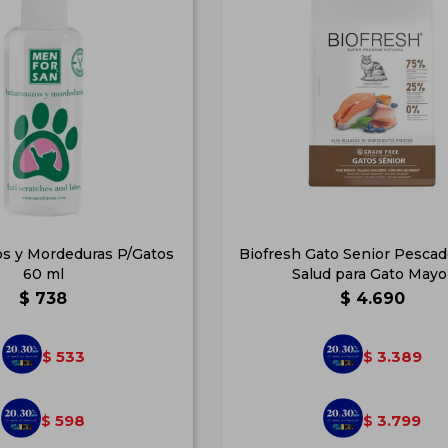
os y Mordeduras P/Gatos
Biofresh Gato Senior Pescado
60 ml
Salud para Gato Mayo
$
738
$
4.690
533
3.389
$
$
598
3.799
$
$