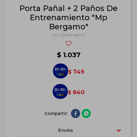
Porta Pañal + 2 Paños De
Entrenamiento "Mp
Bergamo"
DI9941-di9941
$
1.037
749
$
840
$


Envíos