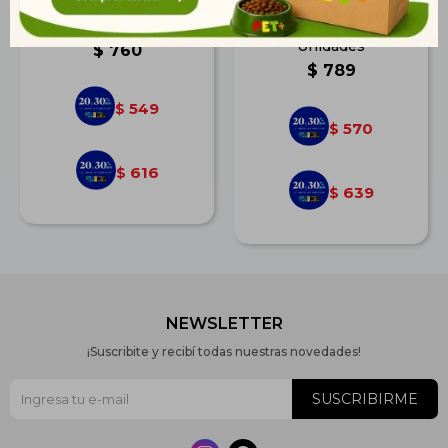
Anti Orines Perros y
Tapete Higiénico Super
Gatos Spray 500 ml
Dog Mediano 30
Unidades
$
760
$
789
549
$
570
$
616
$
639
$
NEWSLETTER
¡Suscribite y recibí todas nuestras novedades!
SUSCRIBIRME