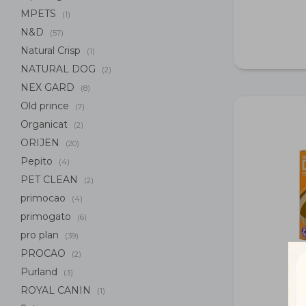
MPETS
(1)
N&D
(57)
Natural Crisp
(1)
NATURAL DOG
(2)
NEX GARD
(8)
Old prince
(7)
Organicat
(2)
ORIJEN
(20)
Pepito
(4)
PET CLEAN
(2)
primocao
(4)
primogato
(6)
pro plan
(39)
PROCAO
(2)
Purland
(3)
ROYAL CANIN
(1)