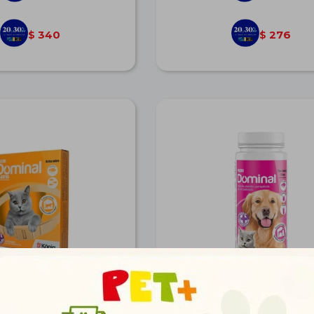
340
276
$
$