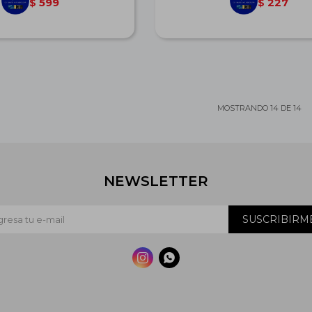
599
227
$
$
MOSTRANDO
14
DE
14
NEWSLETTER
SUSCRIBIRM

