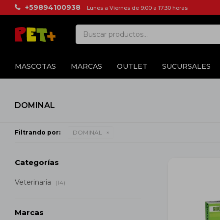
+59894100938
Lunes a Viernes de 9:00 a 17:30 horas
MASCOTAS
MARCAS
OUTLET
SUCURSALES
DOMINAL
Filtrando por:
DOMINAL
Categorías
Veterinaria
(14)
Marcas