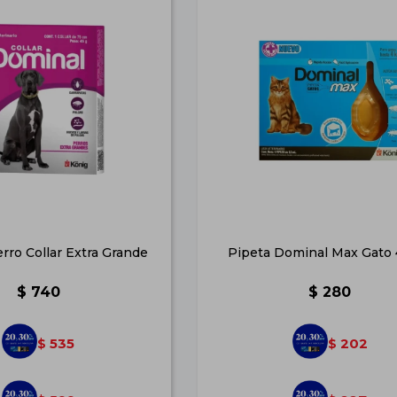
rro Collar Extra Grande
Pipeta Dominal Max Gato 
$
740
$
280
535
202
$
$