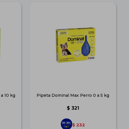
 a 10 kg
Pipeta Dominal Max Perro 0 a 5 kg
$
321
232
$