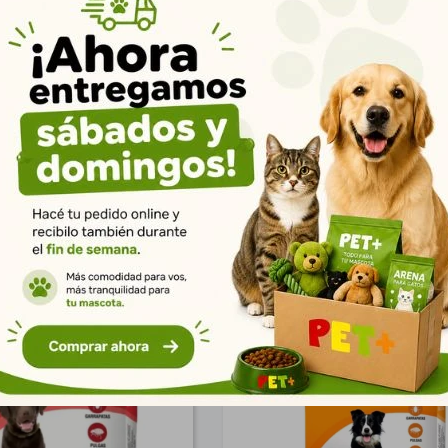
inal Collar Gato
Dominal Polvo 100 g
$
492
$
313
355
226
$
$
399
254
$
$