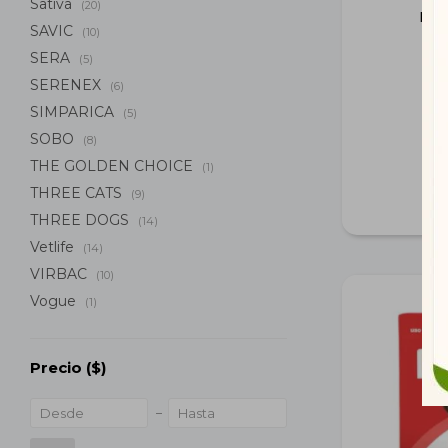
Sativa
(20)
Dom
SAVIC
(10)
SERA
(5)
SERENEX
(6)
SIMPARICA
(5)
SOBO
(8)
THE GOLDEN CHOICE
(1)
THREE CATS
(9)
THREE DOGS
(14)
Vetlife
(14)
VIRBAC
(10)
Vogue
(1)
Precio
($)