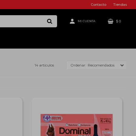
Contacto
Tiendas
$
0
14 artículos
Recomendados