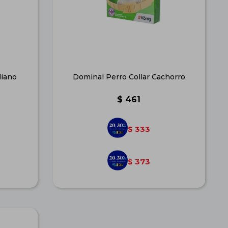
diano
Dominal Perro Collar Cachorro
$
461
333
$
373
$