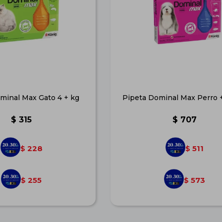
minal Max Gato 4 + kg
Pipeta Dominal Max Perro 
$
315
$
707
228
511
$
$
255
573
$
$