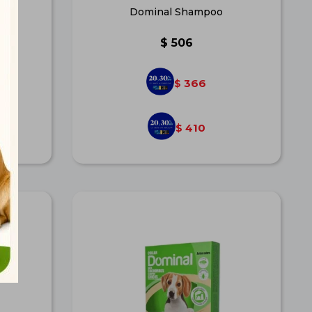
r
Dominal Shampoo
$
506
366
$
410
$