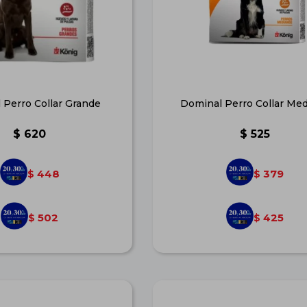
 Perro Collar Grande
Dominal Perro Collar Me
$
620
$
525
448
379
$
$
502
425
$
$