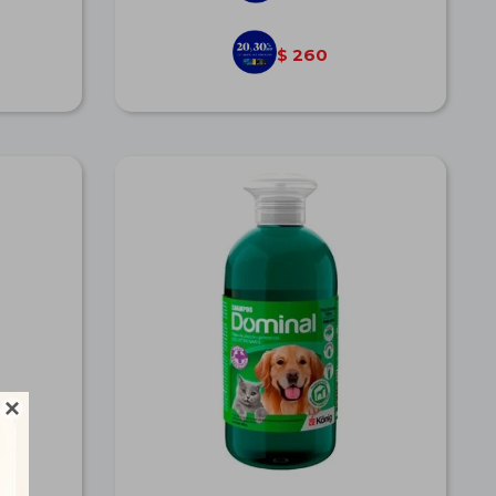
260
$
