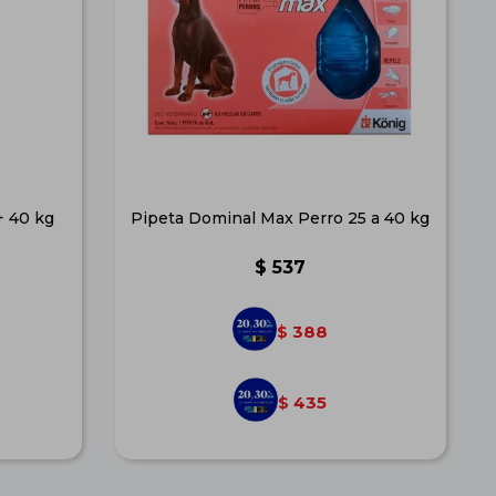
+ 40 kg
Pipeta Dominal Max Perro 25 a 40 kg
$
537
388
$
435
$