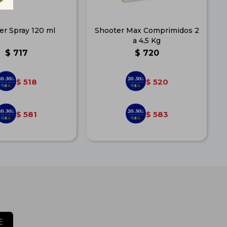
er Spray 120 ml
Shooter Max Comprimidos 2
a 4,5 Kg
$
717
$
720
518
520
$
$
581
583
$
$
E