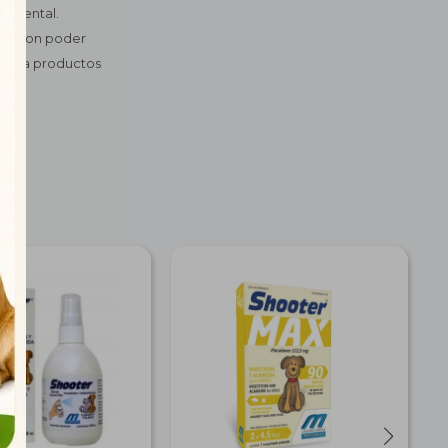
mbiental.
ión. Con poder
rrir a productos