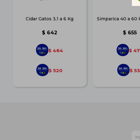
Cidar Gatos 3,1 a 6 Kg
Simparica 40 a 60 
$
642
$
655
464
47
$
$
520
53
$
$