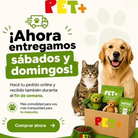
y garrapaticida de aplicación tópica para perros que suma el efecto a
iminación del 100% de las pulgas dentro de las 24 horas post aplicac
 la maduración de huevos y larvas, eliminándolas del ambente sin recu
 max peros protege de las reinfestaciones por pulgas y garrapatas.
Productos que te pueden interesar