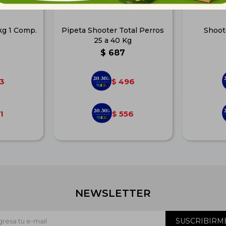
kg 1 Comp.
Pipeta Shooter Total Perros
Shoot
25 a 40 Kg
$
687
3
496
$
1
556
$
NEWSLETTER
SUSCRIBIRM