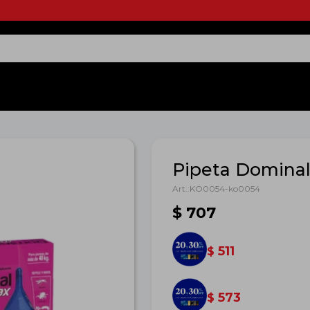
Pipeta Dominal
KO0054-ko0054
$
707
511
$
573
$