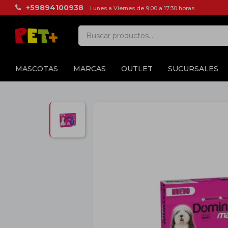
+59894100938
Lunes a Viernes de 9:00 a 17:30 horas
MASCOTAS
MARCAS
OUTLET
SUCURSALES