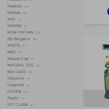
Maskoto
(4)
Matisse
(10)
MAX
(1)
MAXINE
(1)
MEN FOR SAN
(25)
Mp Bergamo
(16)
MPETS
(1)
N&D
(57)
Natural Crisp
(1)
NATURAL DOG
(2)
NEX GARD
(8)
Old prince
(7)
Organicat
(2)
ORIJEN
(20)
Pepito
(4)
PET CLEAN
(2)