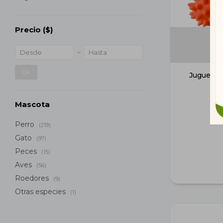
Precio
($)
OK
Juguete 
Mascota
Perro
(219)
Gato
(97)
Peces
(15)
Aves
(56)
Roedores
(9)
Otras especies
(1)