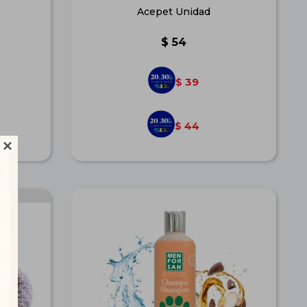
Acepet Unidad
$
54
39
$
44
$
