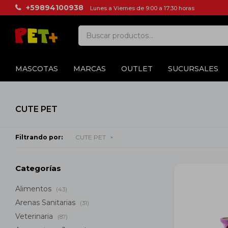
+59894100938
Lunes a Viernes de 9:00 a 17:30 horas
MASCOTAS
MARCAS
OUTLET
SUCURSALES
CUTE PET
Filtrando por:
CUTE PET
Categorías
Alimentos
(43)
Arenas Sanitarias
(31)
Veterinaria
(87)