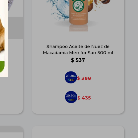
 cm
Shampoo Aceite de Nuez de
Macadamia Men for San 300 ml
$
537
388
$
435
$