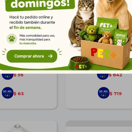
con Pinchos Redondo
Cama Peluche Chica 40
$
78
$
888
56
642
$
$
63
719
$
$