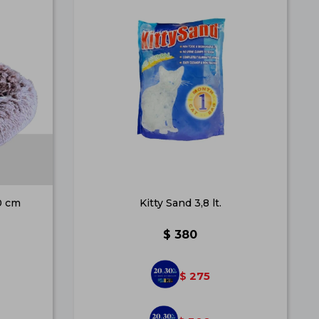
0 cm
Kitty Sand 3,8 lt.
$
380
275
$