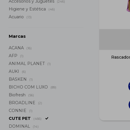
Accesorios y Juguetes
(246)
Higiene y Estética
(46)
Acuario
(13)
Marcas
ACANA
(16)
AFP
(1)
Rascador
ANIMAL PLANET
(1)
AUKI
(6)
BASKEN
(1)
BICHO COM LUXO
(89)
Biofresh
(56)
BROADLINE
(2)
CONNIE
(1)
CUTE PET
(466)
DOMINAL
(14)