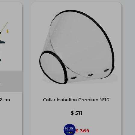
12 cm
Collar Isabelino Premium Nº10
$
511
369
$