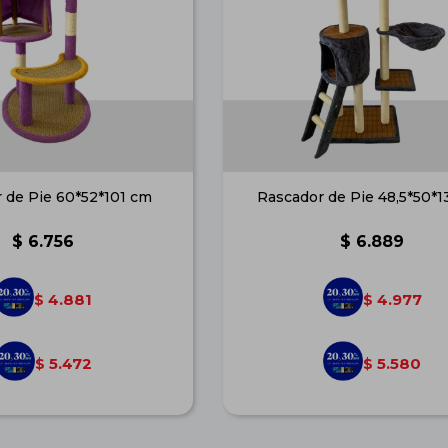
 de Pie 60*52*101 cm
Rascador de Pie 48,5*50*
$
6.756
$
6.889
4.881
4.977
$
$
5.472
5.580
$
$