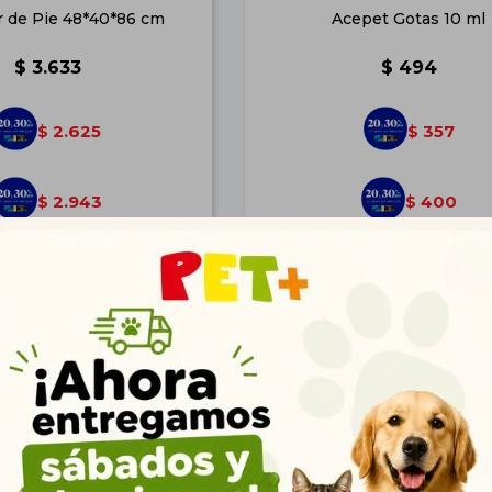
 de Pie 48*40*86 cm
Acepet Gotas 10 ml
$
3.633
$
494
2.625
357
$
$
2.943
400
$
$