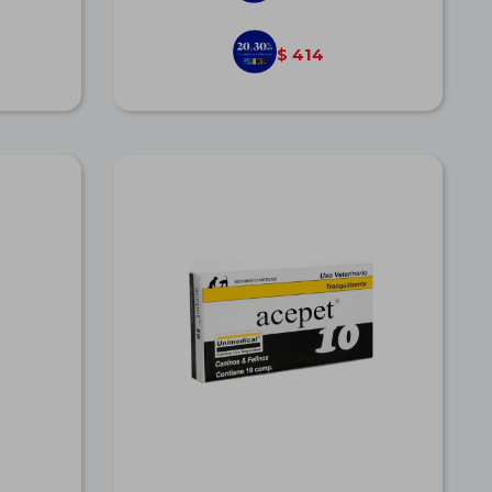
414
$