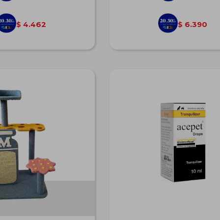
4.462
6.390
$
$