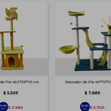
de Pie 46,5*39*110 cm
Rascador de Pie 40*70*1
$
5.509
$
7.889
3.980
5.700
$
$