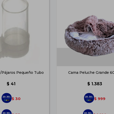
/Pájaros Pequeño Tubo
Cama Peluche Grande 6
$
41
$
1.383
30
999
$
$