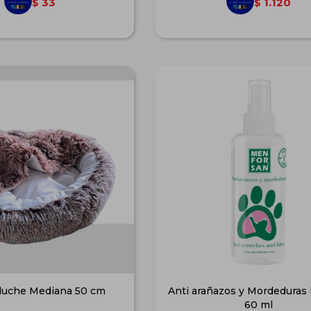
33
1.120
$
$
luche Mediana 50 cm
Anti arañazos y Mordeduras
60 ml