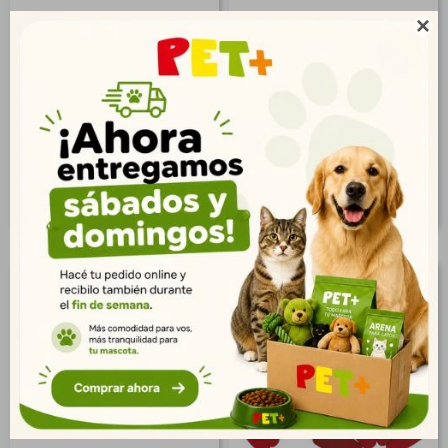
Dispensador de
Dispensador de

Alimentos 2200 ml Rosa
Alimentos 2200 ml Azul
$
571
$
571
413
413
$
$
463
463
$
$