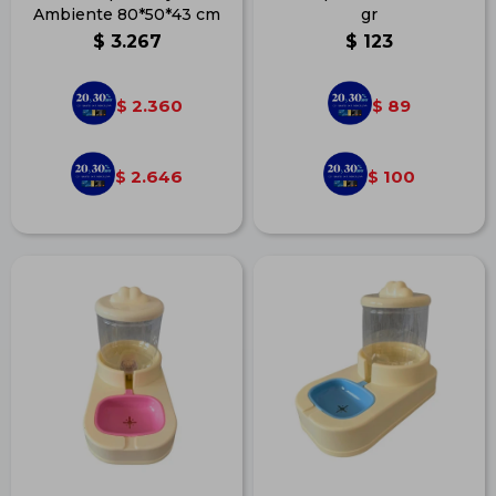
Ambiente 80*50*43 cm
gr
$
3.267
$
123
2.360
89
$
$
2.646
100
$
$