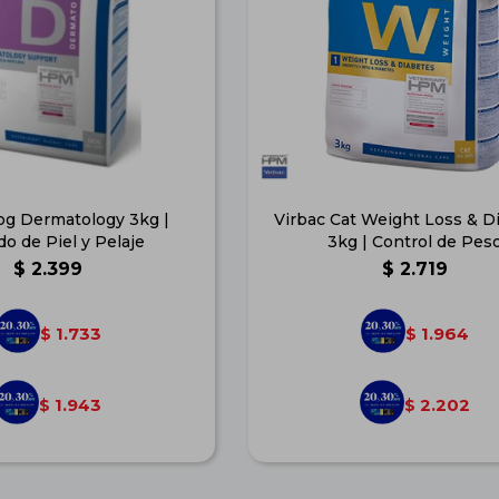
og Dermatology 3kg |
Virbac Cat Weight Loss & D
do de Piel y Pelaje
3kg | Control de Pes
$
2.399
$
2.719
1.733
1.964
$
$
1.943
2.202
$
$