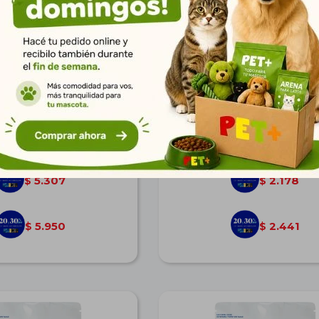
 Joint & Mobility 12 kg
Virbac Cat Kidney & Joint
$
7.346
$
3.014
5.307
2.178
$
$
5.950
2.441
$
$