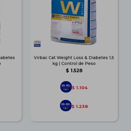
iabetes
Virbac Cat Weight Loss & Diabetes 1,5
o
kg | Control de Peso
$
1.528
1.104
$
1.238
$