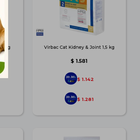
 3 kg
Virbac Cat Kidney & Joint 1,5 kg
$
1.581
1.142
$
1.281
$