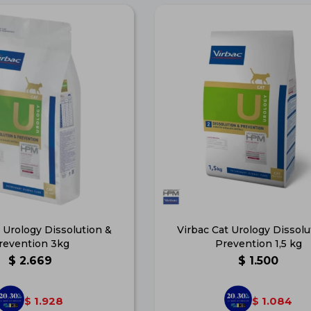
 Urology Dissolution &
Virbac Cat Urology Dissolu
revention 3kg
Prevention 1,5 kg
$
2.669
$
1.500
1.928
1.084
$
$