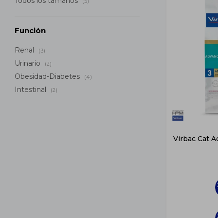
Todos los tamaños
(5)
Función
Renal
(3)
Urinario
(2)
Obesidad-Diabetes
(4)
Intestinal
(2)
Virbac Cat A