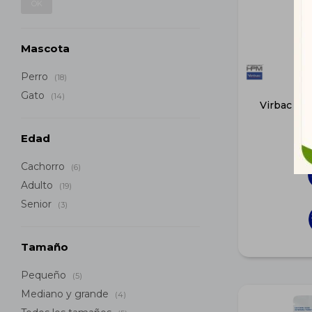
OK
Mascota
Perro
(18)
Gato
(14)
Virbac Dog
Edad
Cachorro
(6)
Adulto
(19)
Senior
(3)
Tamaño
Pequeño
(5)
Mediano y grande
(4)