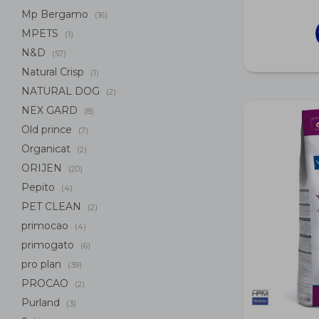
Mp Bergamo
(16)
MPETS
(1)
N&D
(57)
Natural Crisp
(1)
NATURAL DOG
(2)
NEX GARD
(8)
Old prince
(7)
Organicat
(2)
ORIJEN
(20)
Pepito
(4)
PET CLEAN
(2)
primocao
(4)
primogato
(6)
pro plan
(39)
PROCAO
(2)
Purland
(3)