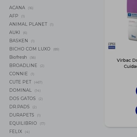
ACANA
(16)
AFP
(1)
ANIMAL PLANET
(1)
AUKI
(6)
BASKEN
(1)
BICHO COM LUXO
(89)
Biofresh
(56)
Virbac D
BROADLINE
(2)
Cuida
CONNIE
(1)
CUTE PET
(467)
DOMINAL
(14)
DOS GATOS
(2)
DR.PADS
(2)
DURAPETS
(1)
EQUILIBRIO
(17)
FELIX
(4)