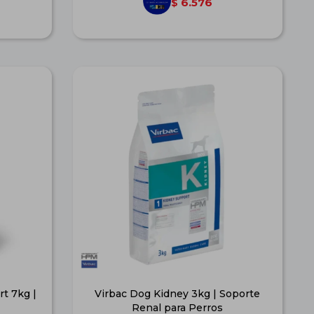
6.576
$
t 7kg |
Virbac Dog Kidney 3kg | Soporte
Renal para Perros