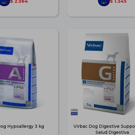
2.564
1.345
$
$
Dog Hypoallergy 3 kg
Virbac Dog Digestive Suppor
Salud Digestiva