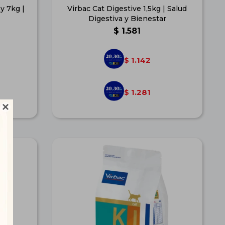
y 7kg |
Virbac Cat Digestive 1,5kg | Salud
Digestiva y Bienestar
$
1.581
1.142
$
1.281
$
