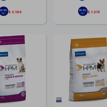
2.162
1.215
$
$