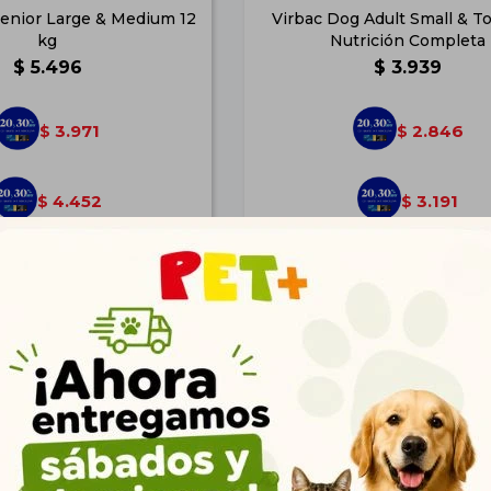
Senior Large & Medium 12
Virbac Dog Adult Small & To
kg
Nutrición Completa
$
5.496
$
3.939
3.971
2.846
$
$
4.452
3.191
$
$