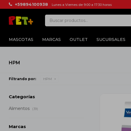
+59894100938
Lunes a Viernes de 9:00 a 17:30 horas
MASCOTAS
MARCAS
OUTLET
SUCURSALES
HPM
Filtrando por:
HPM
Categorías
Alimentos
(39)
Marcas