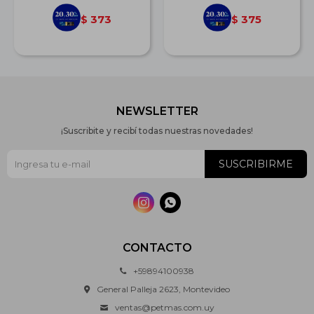
373
375
$
$
NEWSLETTER
¡Suscribite y recibí todas nuestras novedades!
SUSCRIBIRME


CONTACTO
+59894100938
General Palleja 2623, Montevideo
ventas@petmas.com.uy