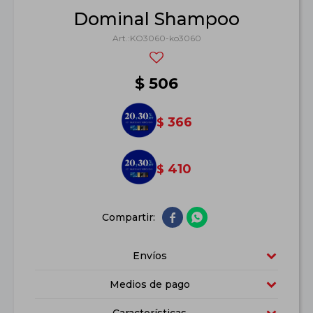
Dominal Shampoo
KO3060-ko3060
$
506
366
$
410
$


Envíos
Medios de pago