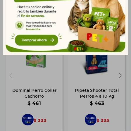
Productos que te pueden interesar
Dominal Perro Collar
Pipeta Shooter Total
Cachorro
Perros 4 a 10 Kg
$
461
$
463
333
335
$
$