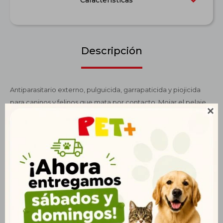
Características
Descripción
Antiparasitario externo, pulguicida, garrapaticida y piojicida
para caninos y felinos que mata por contacto. Mojar el pelaje

del animal con agua tibia y luego aplicar la cantidad de
shampoo, formar abundante espuma y enjuagar. Repetir el
procedimiento y dejar actuar la espuma unos minutos antes
del último enjuague. Se recomienda que los baños sean
repetidos cada 7 días pero puede variar la repetición según la
sugerencia del médico veterinario. No aplicar a gatitos ni
cachorros menores de 2 meses de edad.