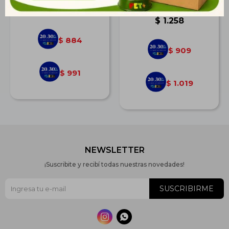
cm
$
1.224
$
1.258
884
$
909
$
991
$
1.019
$
NEWSLETTER
¡Suscribite y recibí todas nuestras novedades!
SUSCRIBIRME

