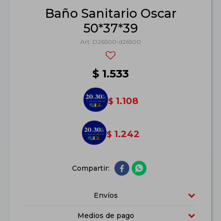
Baño Sanitario Oscar
50*37*39
D26500-d26500
$
1.533
1.108
$
1.242
$


Envíos
Medios de pago