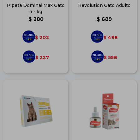
Pipeta Dominal Max Gato
Revolution Gato Adulto
4 - kg
$
280
$
689
202
498
$
$
227
558
$
$