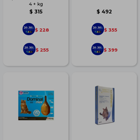
4 + kg
$
315
$
492
228
355
$
$
255
399
$
$