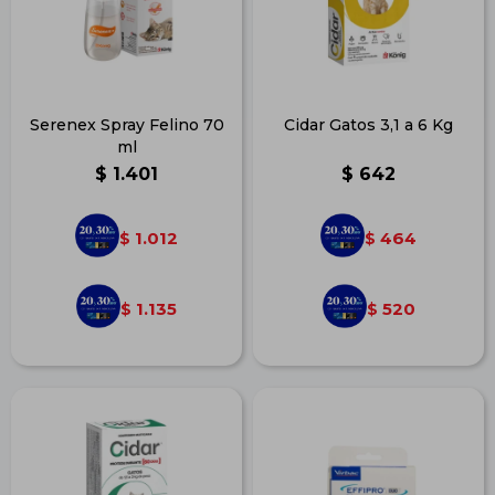
Serenex Spray Felino 70
Cidar Gatos 3,1 a 6 Kg
ml
$
1.401
$
642
1.012
464
$
$
1.135
520
$
$