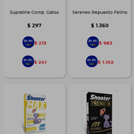
Supraline Comp. Gatos
Serenex Repuesto Felino
$
297
$
1.360
215
983
$
$
241
1.102
$
$