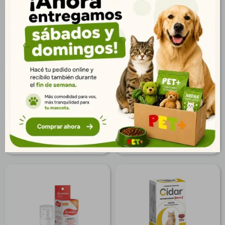
Pipeta Shooter Forte
Serenex Difusor Felino
Gatos - 4 Kg
$
184
$
1.798
133
1.299
$
$
149
1.456
$
$