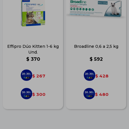
Effipro Dúo Kitten 1-6 kg
Broadline 0,6 a 2,5 kg
Und.
$
370
$
592
267
428
$
$
300
480
$
$