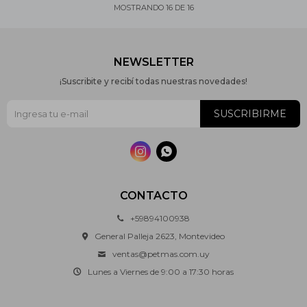
MOSTRANDO
16
DE
16
NEWSLETTER
¡Suscribite y recibí todas nuestras novedades!
SUSCRIBIRME


CONTACTO
+59894100938
General Palleja 2623, Montevideo
ventas@petmas.com.uy
Lunes a Viernes de 9:00 a 17:30 horas