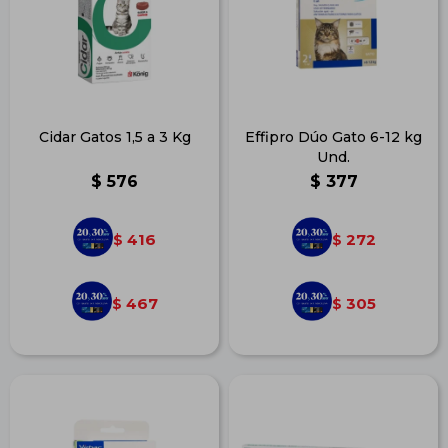
Cidar Gatos 1,5 a 3 Kg
Effipro Dúo Gato 6-12 kg
Und.
$
576
$
377
416
272
$
$
467
305
$
$