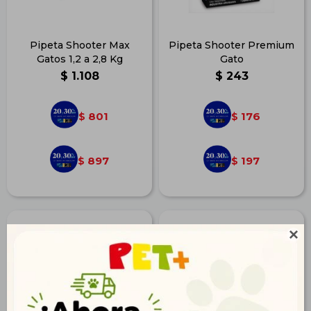
Pipeta Shooter Max
Pipeta Shooter Premium
Gatos 1,2 a 2,8 Kg
Gato
$
1.108
$
243
801
176
$
$
897
197
$
$
