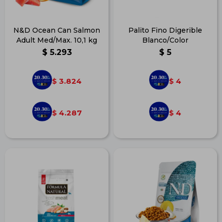
N&D Ocean Can Salmon
Palito Fino Digerible
Adult Med/Max. 10,1 kg
Blanco/Color
$
5.293
$
5
3.824
4
$
$
4.287
4
$
$