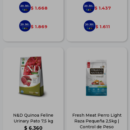
1.668
1.437
$
$
1.869
1.611
$
$
N&D Quinoa Feline
Fresh Meat Perro Light
Urinary Pato 7,5 kg
Raza Pequeña 2,5kg |
Control de Peso
$
6.360