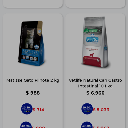
Matisse Gato Filhote 2 kg
Vetlife Natural Can Gastro
Intestinal 10,1 kg
$
988
$
6.966
714
5.033
$
$
800
5.642
$
$