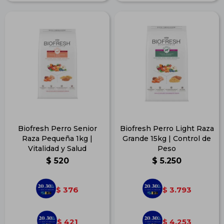
Biofresh Perro Senior
Biofresh Perro Light Raza
Raza Pequeña 1kg |
Grande 15kg | Control de
Vitalidad y Salud
Peso
$
520
$
5.250
376
3.793
$
$
421
4.253
$
$