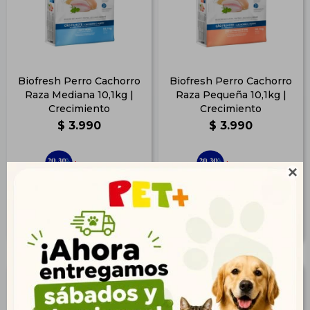
Biofresh Perro Cachorro
Biofresh Perro Cachorro
Raza Mediana 10,1kg |
Raza Pequeña 10,1kg |
Crecimiento
Crecimiento
$
3.990
$
3.990
2.883
2.883
$
$

3.232
3.232
$
$