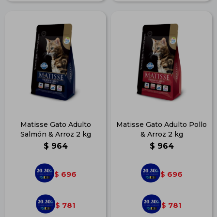
Matisse Gato Adulto
Matisse Gato Adulto Pollo
Salmón & Arroz 2 kg
& Arroz 2 kg
$
964
$
964
696
696
$
$
781
781
$
$