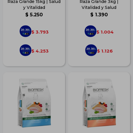
Raza Grande 15kg | Salud
Raza Grande 3kg |
y Vitalidad
Vitalidad y Salud
$
5.250
$
1.390
3.793
1.004
$
$
4.253
1.126
$
$