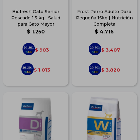
Biofresh Gato Senior
Frost Perro Adulto Raza
Pescado 1,5 kg | Salud
Pequeña 15kg | Nutrición
para Gato Mayor
Completa
$
1.250
$
4.716
903
3.407
$
$
1.013
3.820
$
$