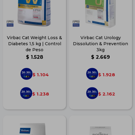
Virbac Cat Weight Loss &
Virbac Cat Urology
Diabetes 1,5 kg | Control
Dissolution & Prevention
de Peso
3kg
$
1.528
$
2.669
1.104
1.928
$
$
1.238
2.162
$
$