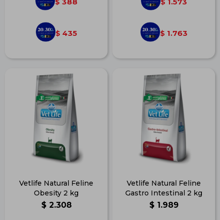
388
1.573
$
$
435
1.763
$
$
Vetlife Natural Feline
Vetlife Natural Feline
Obesity 2 kg
Gastro Intestinal 2 kg
$
2.308
$
1.989