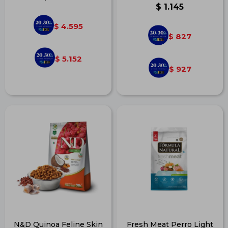
$
1.145
4.595
$
827
$
5.152
$
927
$
N&D Quinoa Feline Skin
Fresh Meat Perro Light