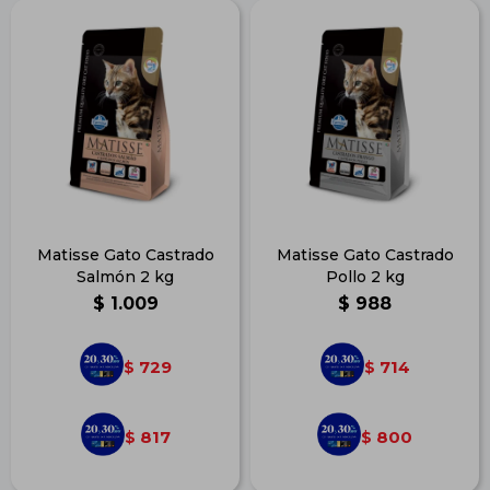
Matisse Gato Castrado
Matisse Gato Castrado
Salmón 2 kg
Pollo 2 kg
$
1.009
$
988
729
714
$
$
817
800
$
$