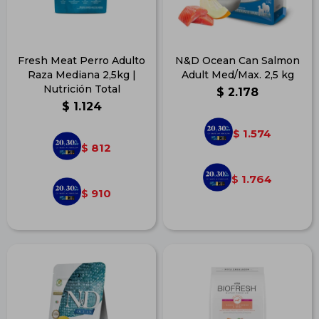
Fresh Meat Perro Adulto
N&D Ocean Can Salmon
Raza Mediana 2,5kg |
Adult Med/Max. 2,5 kg
Nutrición Total
$
2.178
$
1.124
1.574
$
812
$
1.764
$
910
$