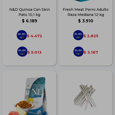
N&D Quinoa Can Skin
Fresh Meat Perro Adulto
Pato 10,1 kg
Raza Mediana 12 kg
$
6.189
$
3.910
4.472
2.825
$
$
5.013
3.167
$
$