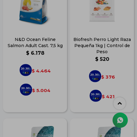
N&D Ocean Feline
Biofresh Perro Light Raza
Salmon Adult Cast. 7,5 kg
Pequeña 1kg | Control de
Peso
$
6.178
$
520
4.464
$
376
$
5.004
$
421
$