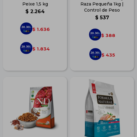
Peixe 1,5 kg
Raza Pequeña 1kg |
Control de Peso
$
2.264
$
537
1.636
$
388
$
1.834
$
435
$