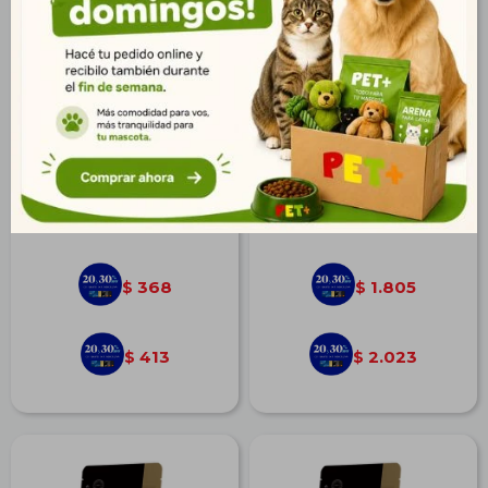
Magnus Galletas Mix 1 kg
Matisse Gato Castrado
Salmón 7,5 kg
$
510
$
2.498
368
1.805
$
$
413
2.023
$
$