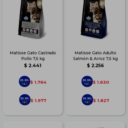
Matisse Gato Castrado
Matisse Gato Adulto
Pollo 7,5 kg
Salmón & Arroz 7,5 kg
$
2.441
$
2.256
1.764
1.630
$
$
1.977
1.827
$
$