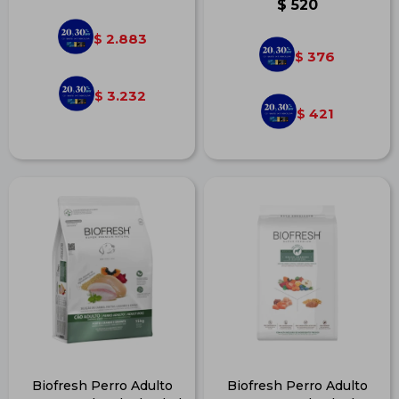
$
520
2.883
$
376
$
3.232
$
421
$
Biofresh Perro Adulto
Biofresh Perro Adulto