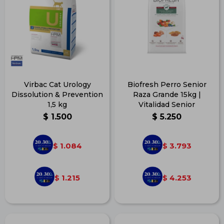
Virbac Cat Urology
Biofresh Perro Senior
Dissolution & Prevention
Raza Grande 15kg |
1,5 kg
Vitalidad Senior
$
1.500
$
5.250
1.084
3.793
$
$
1.215
4.253
$
$