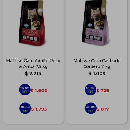
Matisse Gato Adulto Pollo
Matisse Gato Castrado
& Arroz 7,5 kg
Cordero 2 kg
$
2.214
$
1.009
1.600
729
$
$
1.793
817
$
$