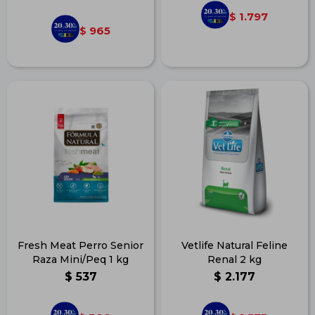
1.797
$
965
$
Fresh Meat Perro Senior
Vetlife Natural Feline
Raza Mini/Peq 1 kg
Renal 2 kg
$
537
$
2.177