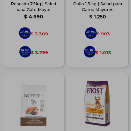
Pescado 7,5kg | Salud
Pollo 1,5 kg | Salud para
para Gato Mayor
Gatos Mayores
$
4.690
$
1.250
3.389
903
$
$
3.799
1.013
$
$