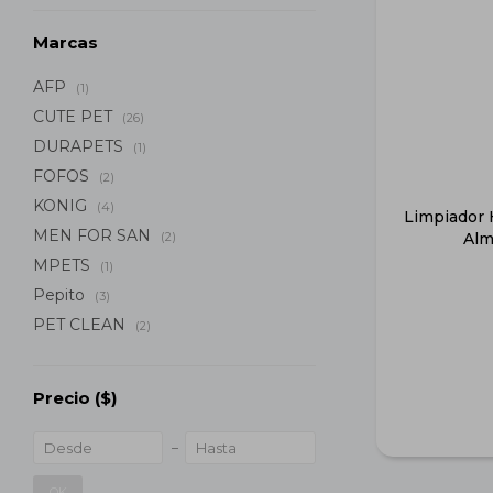
Marcas
AFP
(1)
CUTE PET
(26)
DURAPETS
(1)
FOFOS
(2)
KONIG
(4)
Limpiador 
MEN FOR SAN
(2)
Alm
MPETS
(1)
Pepito
(3)
PET CLEAN
(2)
Precio
($)
OK