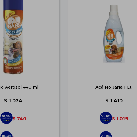
No Aerosol 440 ml
Acá No Jarra 1 Lt.
$
1.024
$
1.410
740
1.019
$
$