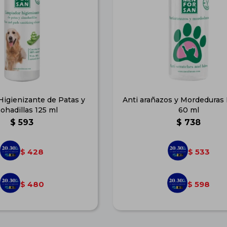
Higienizante de Patas y
Anti arañazos y Mordeduras
ohadillas 125 ml
60 ml
$
593
$
738
428
533
$
$
480
598
$
$