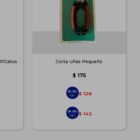
 P/Gatos
Corta Uñas Pequeño
$
175
126
$
142
$