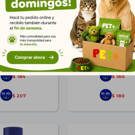
énico Super Dog Grande 7
Kit 12 Rollos Bolsitas + Dis
Unidades
$
255
$
222
184
160
$
$
207
180
$
$