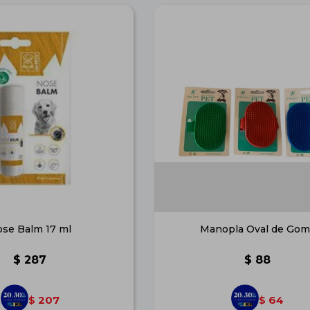
se Balm 17 ml
Manopla Oval de Gom
$
287
$
88
207
64
$
$