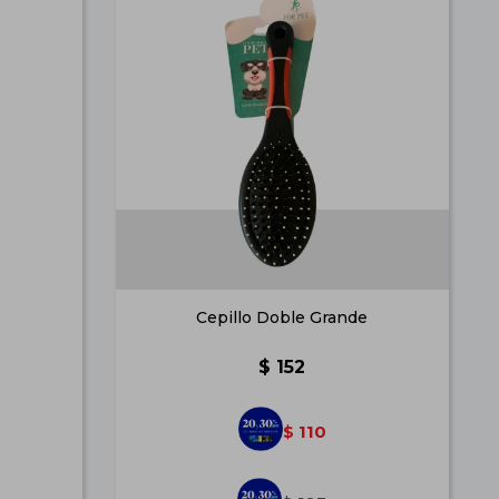
Cepillo Doble Grande
$
152
110
$