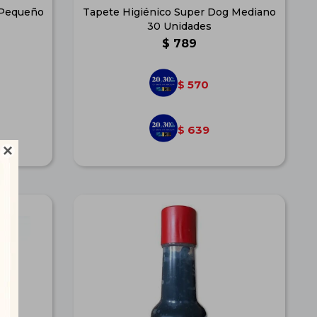
 Pequeño
Tapete Higiénico Super Dog Mediano
30 Unidades
$
789
570
$
639
$
