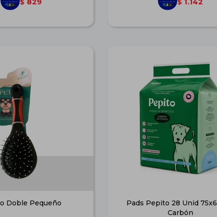
829
1.142
$
$
lo Doble Pequeño
Pads Pepito 28 Unid 75x
Carbón