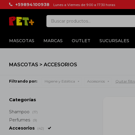
+59894100938
Lunes a Viernes de 9:00 a 17:30 horas
MASCOTAS
MARCAS
OUTLET
SUCURSALES
MASCOTAS > ACCESORIOS
Filtrando por:
Higiene y Estética
Accesorios
Quitar filtr
Categorías
Shampoo
(17)
Perfumes
(9)
Accesorios
(42)