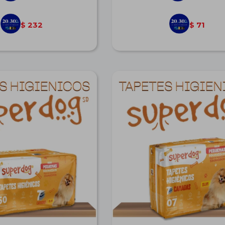
232
71
$
$