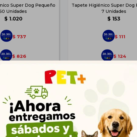
énico Super Dog Pequeño
Tapete Higiénico Super Dog
50 Unidades
7 Unidades
$
1.020
$
153
737
111
$
$
826
124
$
$