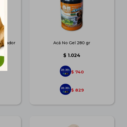
pensador
Acá No Gel 280 gr
$
1.024
740
$
829
$