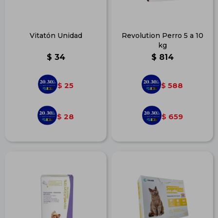
Vitatón Unidad
Revolution Perro 5 a 10
kg
$
34
$
814
25
588
$
$
28
659
$
$