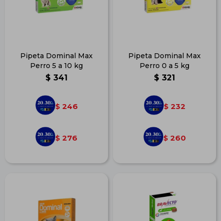
Pipeta Dominal Max
Pipeta Dominal Max
Perro 5 a 10 kg
Perro 0 a 5 kg
$
341
$
321
246
232
$
$
276
260
$
$