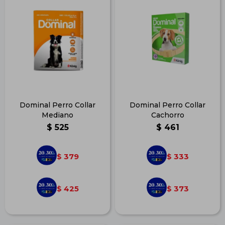
Dominal Perro Collar
Dominal Perro Collar
Mediano
Cachorro
$
525
$
461
379
333
$
$
425
373
$
$