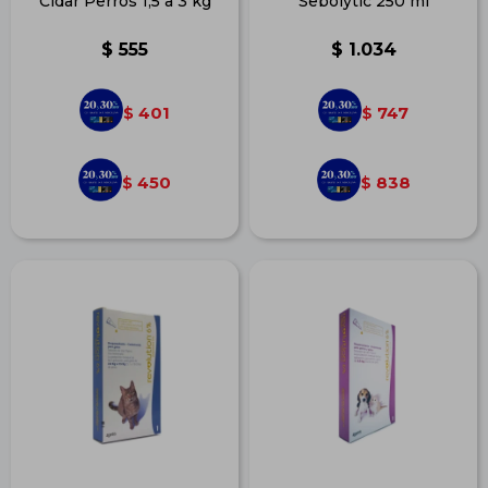
Cidar Perros 1,5 a 3 kg
Sebolytic 250 ml
$
555
$
1.034
401
747
$
$
450
838
$
$