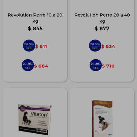
Revolution Perro 10 a 20
Revolution Perro 20 a 40
kg
kg
$
845
$
877
611
634
$
$
684
710
$
$