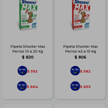
Pipeta Shooter Max
Pipeta Shooter Max
Perros 10 a 20 Kg
Perros 4,5 a 10 Kg
$
820
$
806
592
582
$
$
664
653
$
$