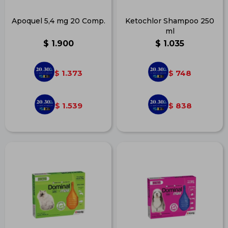
Apoquel 5,4 mg 20 Comp.
Ketochlor Shampoo 250
ml
$
1.900
$
1.035
1.373
748
$
$
1.539
838
$
$