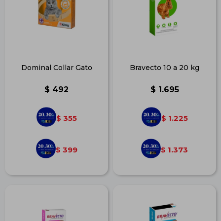
Dominal Collar Gato
Bravecto 10 a 20 kg
$
492
$
1.695
355
1.225
$
$
399
1.373
$
$