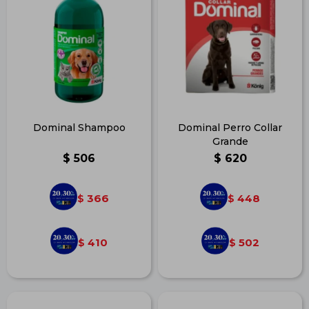
Dominal Shampoo
Dominal Perro Collar
Grande
$
506
$
620
366
448
$
$
410
502
$
$