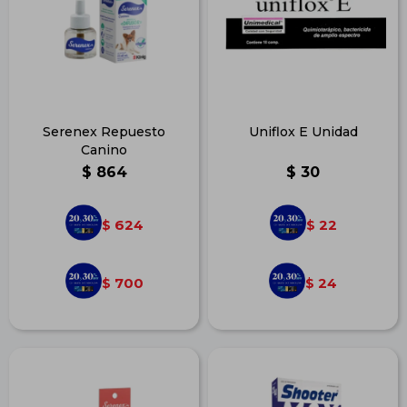
Serenex Repuesto
Uniflox E Unidad
Canino
$
864
$
30
624
22
$
$
700
24
$
$