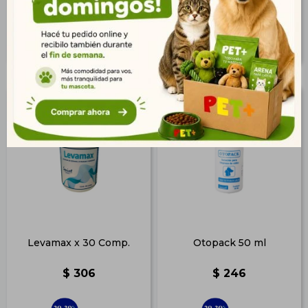
364
303
$
$
Levamax x 30 Comp.
Otopack 50 ml
$
306
$
246