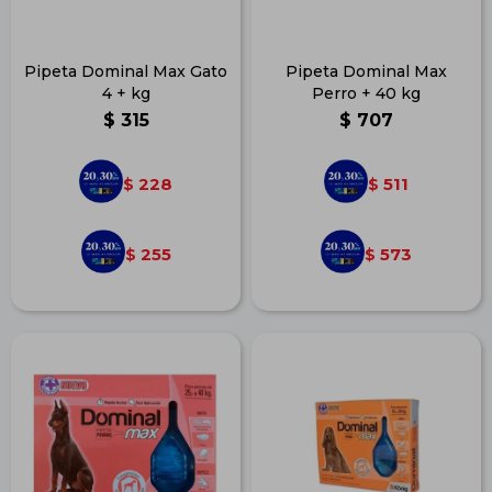
Pipeta Dominal Max Gato
Pipeta Dominal Max
4 + kg
Perro + 40 kg
$
315
$
707
228
511
$
$
255
573
$
$