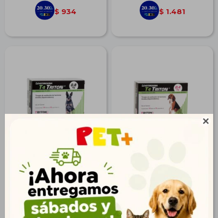
934
1.481
$
$

Levotiroxina T4 (0,8 mg)
Levotiroxina T4 (0,4 mg)
Blister
Blister
$
449
$
374
324
270
$
$