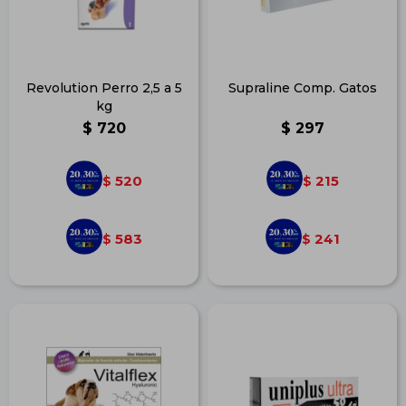
Revolution Perro 2,5 a 5
Supraline Comp. Gatos
kg
$
720
$
297
520
215
$
$
583
241
$
$