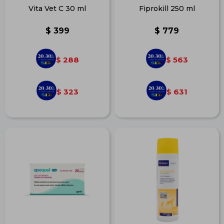
Vita Vet C 30 ml
Fiprokill 250 ml
$
399
$
779
288
563
$
$
323
631
$
$