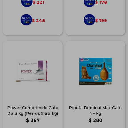
221
178
$
$
248
199
$
$
Power Comprimido Gato
Pipeta Dominal Max Gato
2 a 3 kg (Perros 2 a 5 kg)
4 - kg
$
367
$
280