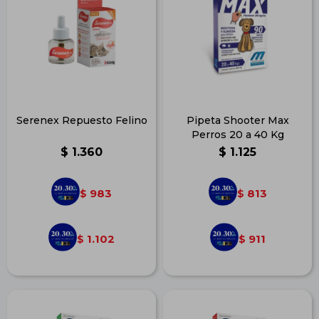
Serenex Repuesto Felino
Pipeta Shooter Max
Perros 20 a 40 Kg
$
1.360
$
1.125
983
813
$
$
1.102
911
$
$