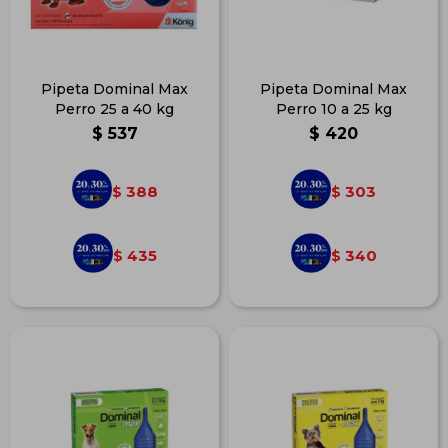
Pipeta Dominal Max
Pipeta Dominal Max
Perro 25 a 40 kg
Perro 10 a 25 kg
$
537
$
420
388
303
$
$
435
340
$
$