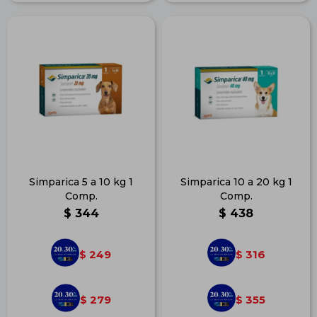
Simparica 5 a 10 kg 1
Simparica 10 a 20 kg 1
Comp.
Comp.
$
344
$
438
249
316
$
$
279
355
$
$