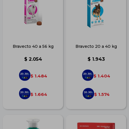
Bravecto 40 a 56 kg
Bravecto 20 a 40 kg
$
2.054
$
1.943
1.484
1.404
$
$
1.664
1.574
$
$