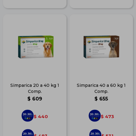
Simparica 20 a 40 kg 1
Simparica 40 a 60 kg 1
Comp.
Comp.
$
609
$
655
440
473
$
$
493
531
$
$