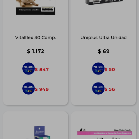
Vitalflex 30 Comp.
Uniplus Ultra Unidad
$
1.172
$
69
847
50
$
$
949
56
$
$