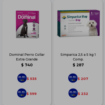
Dominal Perro Collar
Simparica 2,5 a 5 kg 1
Extra Grande
Comp.
$
740
$
287
535
207
$
$
599
232
$
$