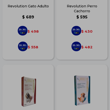
Revolution Gato Adulto
Revolution Perro
Cachorro
$
689
$
595
498
430
$
$
558
482
$
$