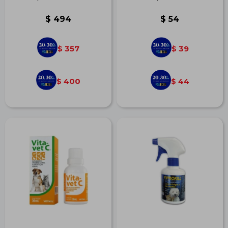
$
494
$
54
357
39
$
$
400
44
$
$