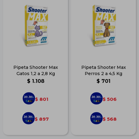
Pipeta Shooter Max
Pipeta Shooter Max
Gatos 1,2 a 2,8 Kg
Perros 2 a 4,5 Kg
$
1.108
$
701
801
506
$
$
897
568
$
$