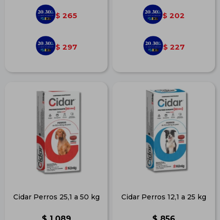
265
202
$
$
297
227
$
$
Cidar Perros 25,1 a 50 kg
Cidar Perros 12,1 a 25 kg
$
1.089
$
856