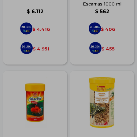
Escamas 1000 ml
$
6.112
$
562
4.416
406
$
$
4.951
455
$
$