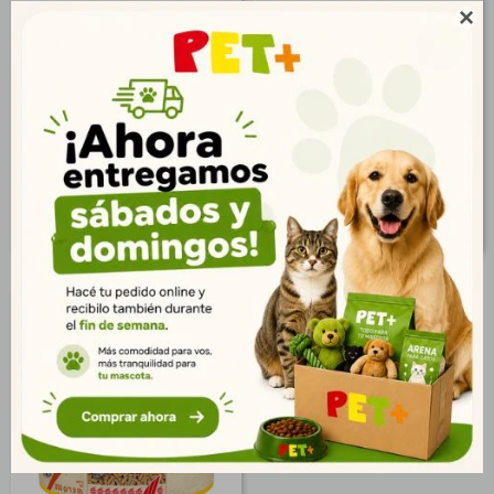
Alimento Goldfish
Sera Raffy I 145 gr

Escamas 100 ml
$
118
$
1.437
85
1.038
$
$
96
1.164
$
$