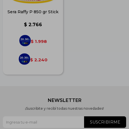
Sera Raffy P 850 gr Stick
$
2.766
1.998
$
2.240
$
NEWSLETTER
¡Suscribite y recibí todas nuestras novedades!
SUSCRIBIRME