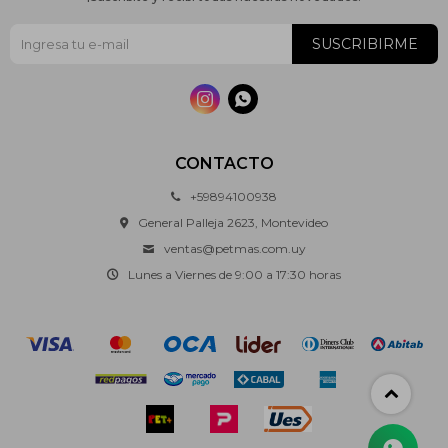
SUSCRIBIRME


CONTACTO
+59894100938
General Palleja 2623, Montevideo
ventas@petmas.com.uy
Lunes a Viernes de 9:00 a 17:30 horas