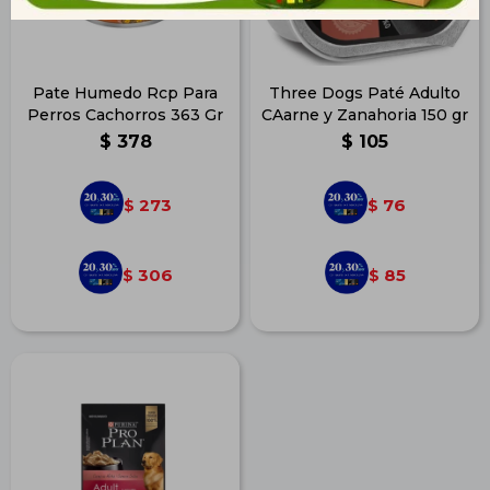
Pate Humedo Rcp Para
Three Dogs Paté Adulto
Perros Cachorros 363 Gr
CAarne y Zanahoria 150 gr
$
378
$
105
273
76
$
$
306
85
$
$