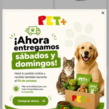

Pate Humedo Para Perros
Pate Humedo Para Perros
Sabor Estofado 363 Gr
C/Trozos De Cerdo 363 Gr
$
513
$
432
371
312
$
$
416
350
$
$