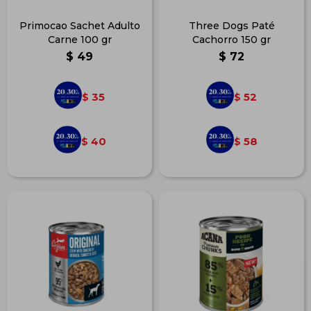
Primocao Sachet Adulto
Three Dogs Paté
Carne 100 gr
Cachorro 150 gr
$
49
$
72
35
52
$
$
40
58
$
$