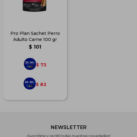
Pro Plan Sachet Perro
Adulto Carne 100 gr
$
101
73
$
82
$
NEWSLETTER
¡Suscribite y recibí todas nuestras novedades!