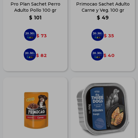
Pro Plan Sachet Perro
Primocao Sachet Adulto
Adulto Pollo 100 gr
Carne y Veg. 100 gr
$
101
$
49
73
35
$
$
82
40
$
$