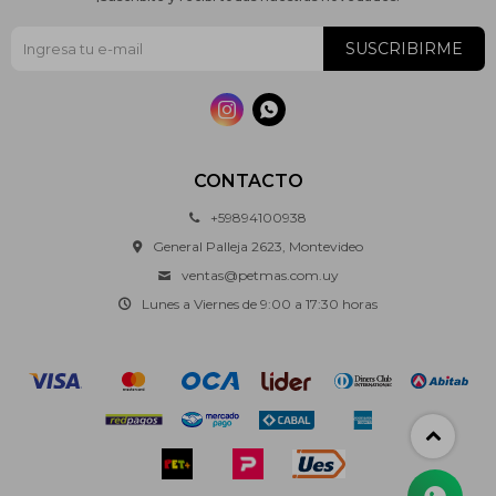
SUSCRIBIRME


CONTACTO
+59894100938
General Palleja 2623, Montevideo
ventas@petmas.com.uy
Lunes a Viernes de 9:00 a 17:30 horas