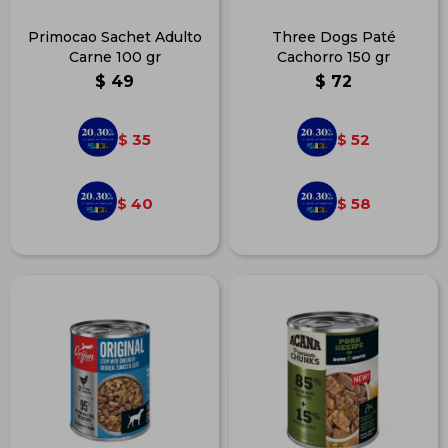
Primocao Sachet Adulto
Three Dogs Paté
Carne 100 gr
Cachorro 150 gr
$
49
$
72
35
52
$
$
40
58
$
$