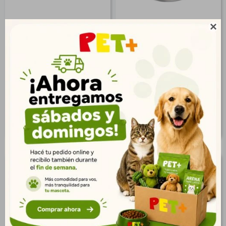

Pate Humedo Para Perros
Pate Humedo Para Perros
Sabor Estofado 363 Gr
C/Trozos De Cerdo 363 Gr
$
513
$
432
371
312
$
$
416
350
$
$