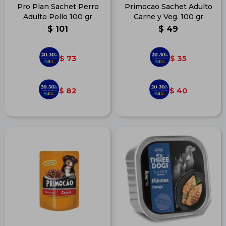
Pro Plan Sachet Perro
Primocao Sachet Adulto
Adulto Pollo 100 gr
Carne y Veg. 100 gr
$
101
$
49
73
35
$
$
82
40
$
$