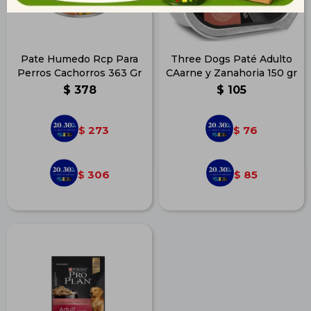
Pate Humedo Rcp Para
Three Dogs Paté Adulto
Perros Cachorros 363 Gr
CAarne y Zanahoria 150 gr
$
378
$
105
273
76
$
$
306
85
$
$