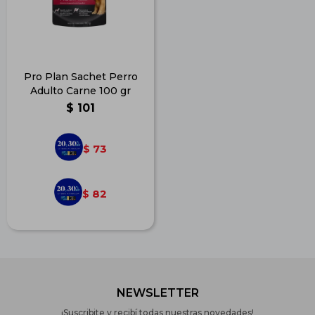
Pro Plan Sachet Perro
Adulto Carne 100 gr
$
101
73
$
82
$
NEWSLETTER
¡Suscribite y recibí todas nuestras novedades!