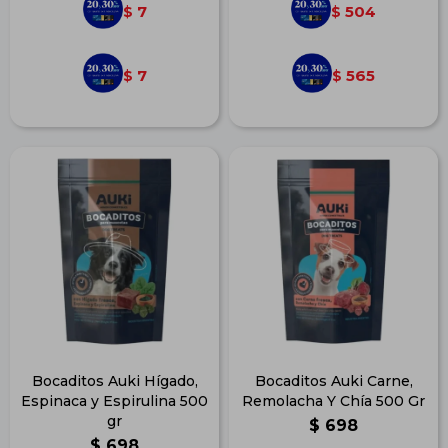
7
504
$
$
7
565
$
$
Bocaditos Auki Hígado,
Bocaditos Auki Carne,
Espinaca y Espirulina 500
Remolacha Y Chía 500 Gr
gr
$
698
$
698