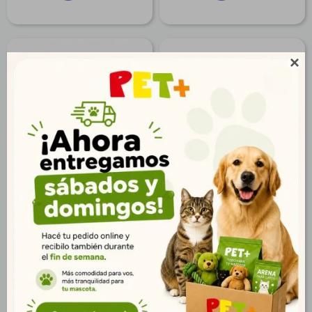

Hueso Digerible 2/3
Roll Colágeno Mediano
$
37
$
74
27
53
$
$