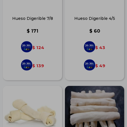
Hueso Digerible 7/8
Hueso Digerible 4/5
$
171
$
60
124
43
$
$
139
49
$
$