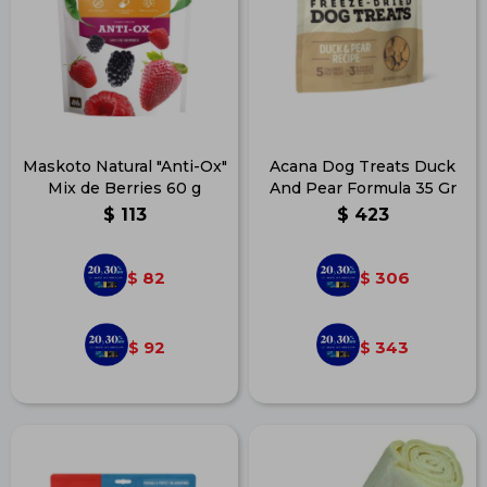
Maskoto Natural "Anti-Ox"
Acana Dog Treats Duck
Mix de Berries 60 g
And Pear Formula 35 Gr
$
113
$
423
82
306
$
$
92
343
$
$