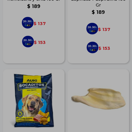
Gr
$
189
$
189
137
$
137
$
153
$
153
$