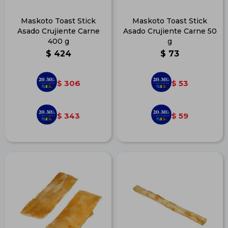
Maskoto Toast Stick
Maskoto Toast Stick
Asado Crujiente Carne
Asado Crujiente Carne 50
400 g
g
$
424
$
73
306
53
$
$
343
59
$
$