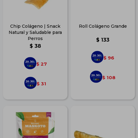
Chip Colágeno | Snack
Roll Colágeno Grande
Natural y Saludable para
Perros
$
133
$
38
96
$
27
$
108
$
31
$