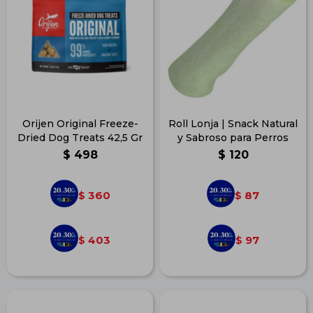
Orijen Original Freeze-
Roll Lonja | Snack Natural
Dried Dog Treats 42,5 Gr
y Sabroso para Perros
$
498
$
120
360
87
$
$
403
97
$
$