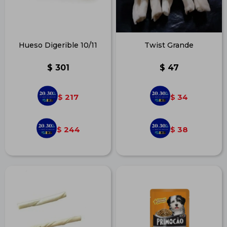
Hueso Digerible 10/11
Twist Grande
$
301
$
47
217
34
$
$
244
38
$
$