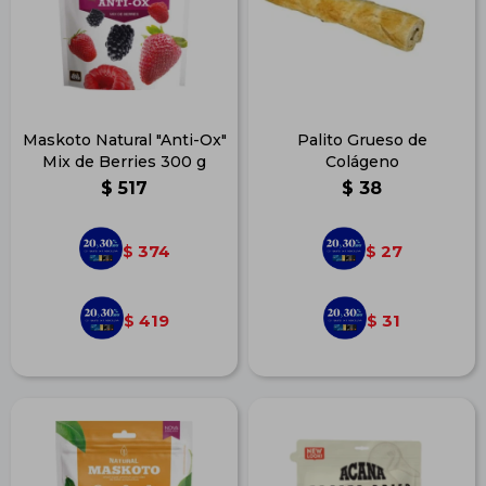
Maskoto Natural "Anti-Ox"
Palito Grueso de
Mix de Berries 300 g
Colágeno
$
517
$
38
374
27
$
$
419
31
$
$