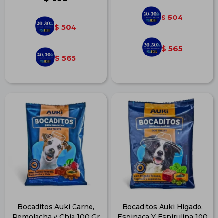
504
$
504
$
565
$
565
$
Bocaditos Auki Carne,
Bocaditos Auki Hígado,
Remolacha y Chía 100 Gr
Espinaca Y Espirulina 100