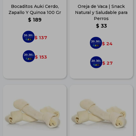
Bocaditos Auki Cerdo,
Oreja de Vaca | Snack
Zapallo Y Quinoa 100 Gr
Natural y Saludable para
Perros
$
189
$
33
137
$
24
$
153
$
27
$