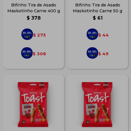
Bifinho Tira de Asado
Bifinho Tira de Asado
Maskotinho Carne 400 g
Maskotinho Carne 50 g
$
378
$
61
273
44
$
$
306
49
$
$