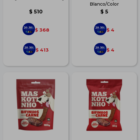
Blanco/Color
$
510
$
5
368
4
$
$
413
4
$
$