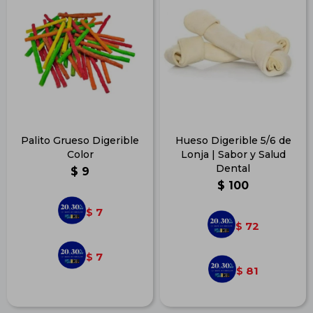
Palito Grueso Digerible
Hueso Digerible 5/6 de
Color
Lonja | Sabor y Salud
Dental
$
9
$
100
7
$
72
$
7
$
81
$