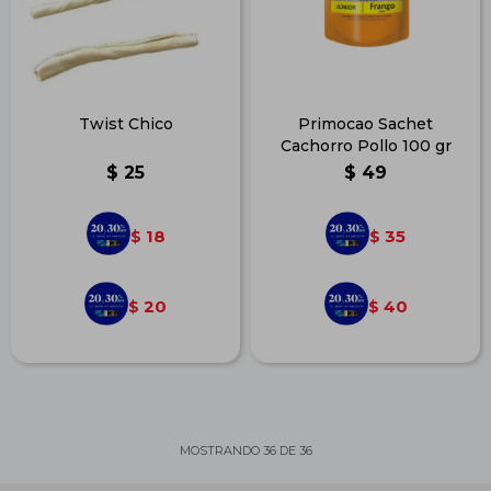
Twist Chico
Primocao Sachet
Cachorro Pollo 100 gr
$
25
$
49
18
35
$
$
20
40
$
$
MOSTRANDO
36
DE
36