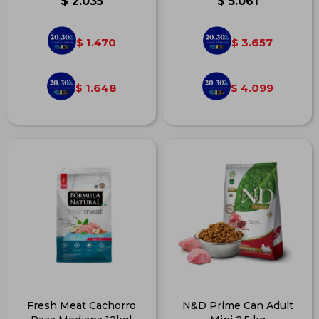
$
2.035
$
5.061
1.470
3.657
$
$
1.648
4.099
$
$
Fresh Meat Cachorro
N&D Prime Can Adult