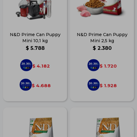
N&D Prime Can Puppy
N&D Prime Can Puppy
Mini 10,1 kg
Mini 2,5 kg
$
5.788
$
2.380
4.182
1.720
$
$
4.688
1.928
$
$