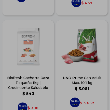
437
$
Biofresh Cachorro Raza
N&D Prime Can Adult
Pequeña 1kg |
Max. 10,1 kg
Crecimiento Saludable
$
5.061
$
540
3.657
$
390
$