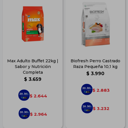
Max Adulto Buffet 22kg |
Biofresh Perro Castrado
Sabor y Nutrición
Raza Pequeña 10,1 kg
Completa
$
3.990
$
3.659
2.883
$
2.644
$
3.232
$
2.964
$