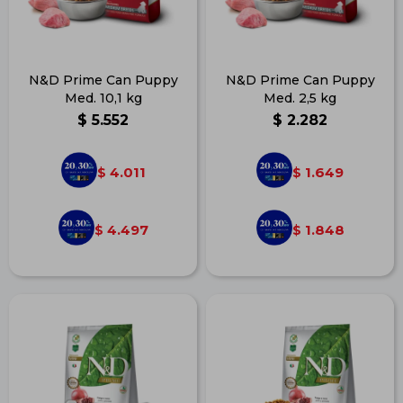
N&D Prime Can Puppy
N&D Prime Can Puppy
Med. 10,1 kg
Med. 2,5 kg
$
5.552
$
2.282
4.011
1.649
$
$
4.497
1.848
$
$