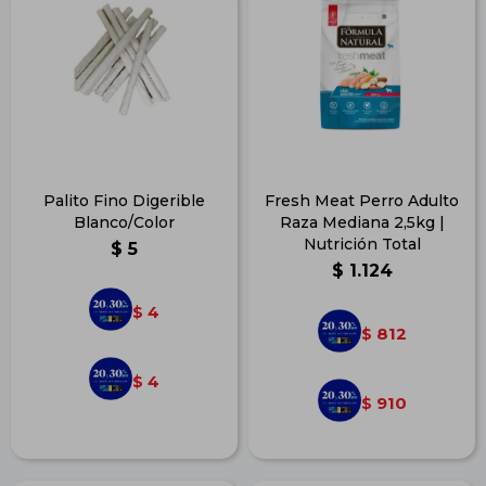
Palito Fino Digerible
Fresh Meat Perro Adulto
Blanco/Color
Raza Mediana 2,5kg |
Nutrición Total
$
5
$
1.124
4
$
812
$
4
$
910
$