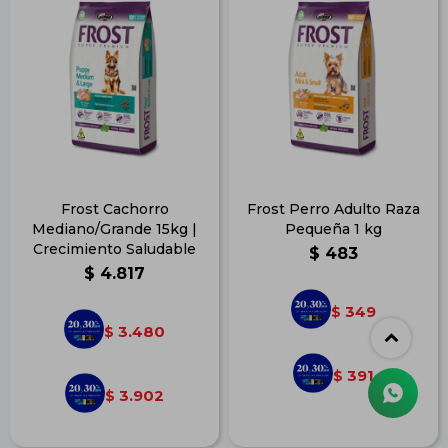
Frost Cachorro
Frost Perro Adulto Raza
Mediano/Grande 15kg |
Pequeña 1 kg
Crecimiento Saludable
$
483
$
4.817
349
$
3.480
$
391
$
3.902
$