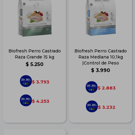
Biofresh Perro Castrado
Biofresh Perro Castrado
Raza Grande 15 kg
Raza Mediana 10,1kg
|Control de Peso
$
5.250
$
3.990
3.793
$
2.883
$
4.253
$
3.232
$