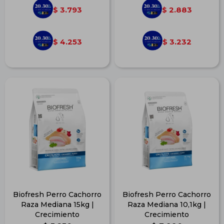
3.793
2.883
$
$
4.253
3.232
$
$
Biofresh Perro Cachorro
Biofresh Perro Cachorro
Raza Mediana 15kg |
Raza Mediana 10,1kg |
Crecimiento
Crecimiento