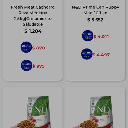
Fresh Meat Cachorro
N&D Prime Can Puppy
Raza Mediana
Max. 10,1 kg
2,5kg|Crecimiento
$
5.552
Saludable
$
1.204
4.011
$
870
$
4.497
$
975
$