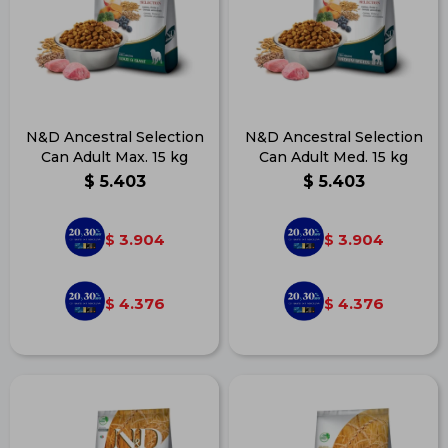
N&D Ancestral Selection
N&D Ancestral Selection
Can Adult Max. 15 kg
Can Adult Med. 15 kg
$
5.403
$
5.403
3.904
3.904
$
$
4.376
4.376
$
$