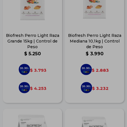
Biofresh Perro Light Raza
Biofresh Perro Light Raza
Grande 15kg | Control de
Mediana 10,1kg | Control
Peso
de Peso
$
5.250
$
3.990
3.793
2.883
$
$
4.253
3.232
$
$