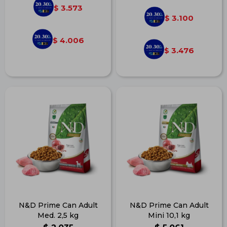
3.573
$
3.100
$
4.006
$
3.476
$
N&D Prime Can Adult
N&D Prime Can Adult
Med. 2,5 kg
Mini 10,1 kg