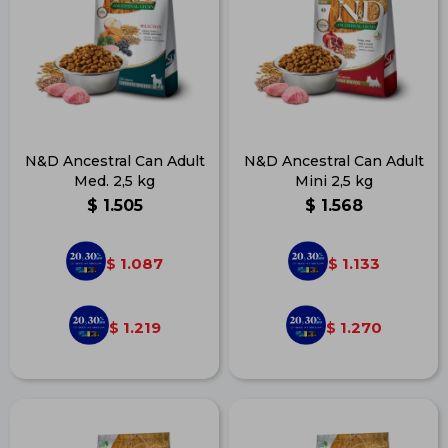
N&D Ancestral Can Adult
N&D Ancestral Can Adult
Med. 2,5 kg
Mini 2,5 kg
$
1.505
$
1.568
1.087
1.133
$
$
1.219
1.270
$
$