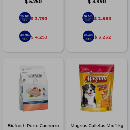
$
5.250
$
3.990
3.793
2.883
$
$
4.253
3.232
$
$
Biofresh Perro Cachorro
Magnus Galletas Mix 1 kg