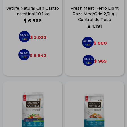
Vetlife Natural Can Gastro
Fresh Meat Perro Light
Intestinal 10,1 kg
Raza Med/Gde 2,5kg |
Control de Peso
$
6.966
$
1.191
5.033
$
860
$
5.642
$
965
$