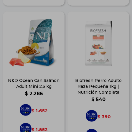
N&D Ocean Can Salmon
Biofresh Perro Adulto
Adult Mini 2,5 kg
Raza Pequeña 1kg |
Nutrición Completa
$
2.286
$
540
1.652
$
390
$
1.852
$