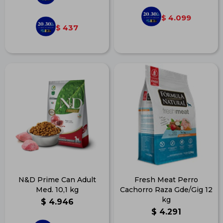
4.099
$
437
$
N&D Prime Can Adult
Fresh Meat Perro
Med. 10,1 kg
Cachorro Raza Gde/Gig 12
kg
$
4.946
$
4.291