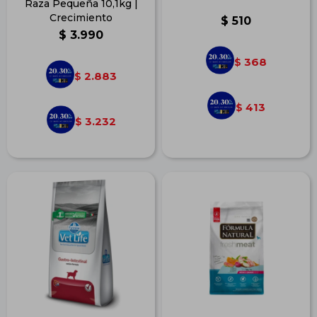
Raza Pequeña 10,1kg |
Crecimiento
$
510
$
3.990
368
$
2.883
$
413
$
3.232
$