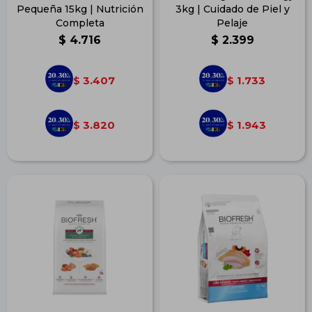
Pequeña 15kg | Nutrición
3kg | Cuidado de Piel y
Completa
Pelaje
$
4.716
$
2.399
3.407
1.733
$
$
3.820
1.943
$
$