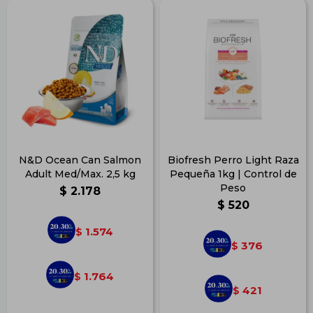
N&D Ocean Can Salmon
Biofresh Perro Light Raza
Adult Med/Max. 2,5 kg
Pequeña 1kg | Control de
Peso
$
2.178
$
520
1.574
$
376
$
1.764
$
421
$