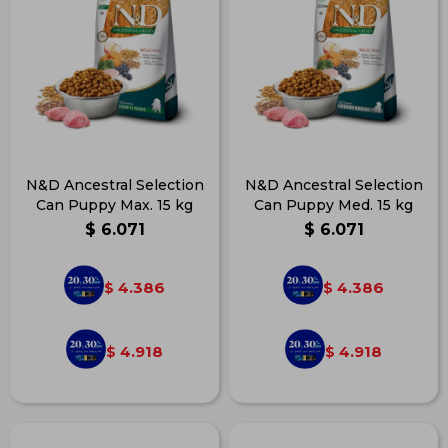
N&D Ancestral Selection
N&D Ancestral Selection
Can Puppy Max. 15 kg
Can Puppy Med. 15 kg
$
6.071
$
6.071
4.386
4.386
$
$
4.918
4.918
$
$