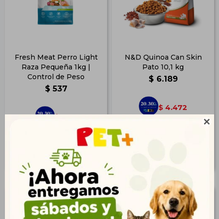
Fresh Meat Perro Light
N&D Quinoa Can Skin
Raza Pequeña 1kg |
Pato 10,1 kg
Control de Peso
$
6.189
$
537
4.472
$
388
$

5.013
$
435
$