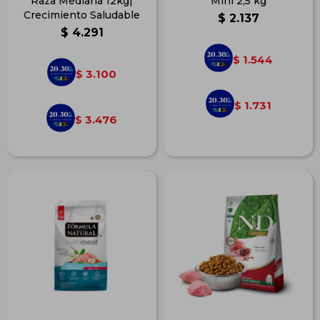
Raza Mediana 12kg|
Mini 2,5 kg
Crecimiento Saludable
$
2.137
$
4.291
1.544
$
3.100
$
1.731
$
3.476
$