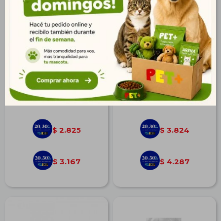
Fresh Meat Perro Adulto
N&D Ocean Can Salmon
Raza Mediana 12 kg
Adult Med/Max. 10,1 kg
$
3.910
$
5.293
2.825
3.824
$
$
3.167
4.287
$
$