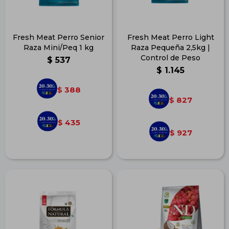
Fresh Meat Perro Senior
Fresh Meat Perro Light
Raza Mini/Peq 1 kg
Raza Pequeña 2,5kg |
Control de Peso
$
537
$
1.145
388
$
827
$
435
$
927
$