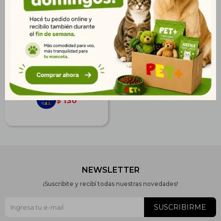
Alimento Balanceado para
Chinchillas, Cuises y
Conejos
$
160
116
$
130
$
NEWSLETTER
¡Suscribite y recibí todas nuestras novedades!
SUSCRIBIRME