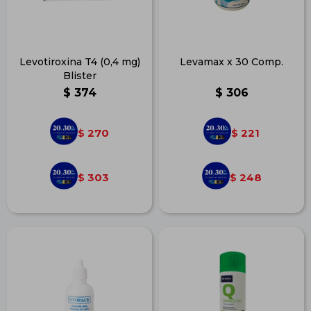
Levotiroxina T4 (0,4 mg)
Levamax x 30 Comp.
Blister
$
374
$
306
270
221
$
$
303
248
$
$