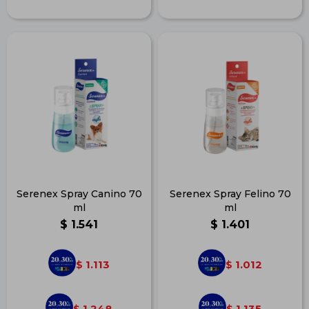
Serenex Spray Canino 70
Serenex Spray Felino 70
ml
ml
$
1.541
$
1.401
1.113
1.012
$
$
1.248
1.135
$
$