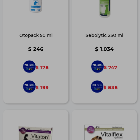
Otopack 50 ml
Sebolytic 250 ml
$
246
$
1.034
178
747
$
$
199
838
$
$