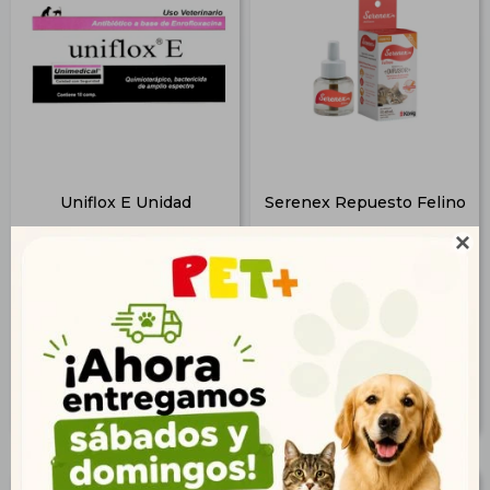
Uniflox E Unidad
Serenex Repuesto Felino

$
30
$
1.360
22
983
$
$
24
1.102
$
$