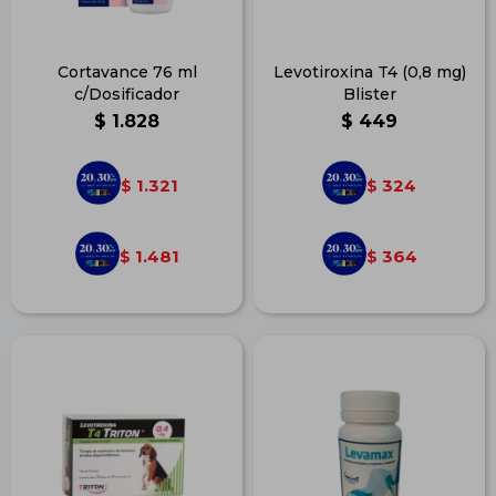
Cortavance 76 ml
Levotiroxina T4 (0,8 mg)
c/Dosificador
Blister
$
1.828
$
449
1.321
324
$
$
1.481
364
$
$