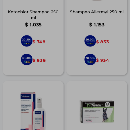
Ketochlor Shampoo 250
Shampoo Allermyl 250 ml
ml
$
1.035
$
1.153
748
833
$
$
838
934
$
$