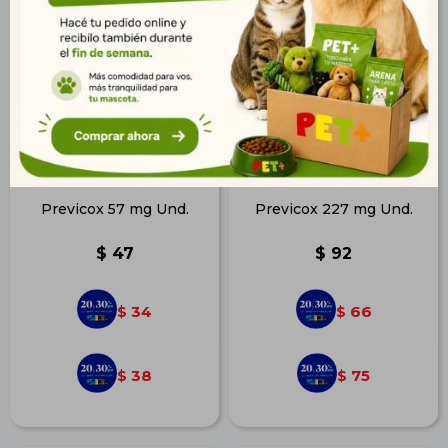
Previcox 57 mg Und.
Previcox 227 mg Und.
$
47
$
92
34
66
$
$
38
75
$
$