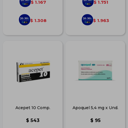
1.167
1.751
$
$
1.308
1.963
$
$
Acepet 10 Comp.
Apoquel 5,4 mg x Und.
$
543
$
95