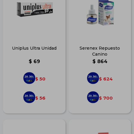
Uniplus Ultra Unidad
Serenex Repuesto
Canino
$
69
$
864
50
624
$
$
56
700
$
$