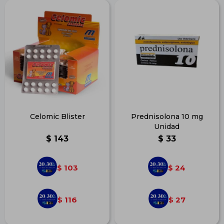
Celomic Blister
Prednisolona 10 mg
Unidad
$
143
$
33
103
24
$
$
116
27
$
$