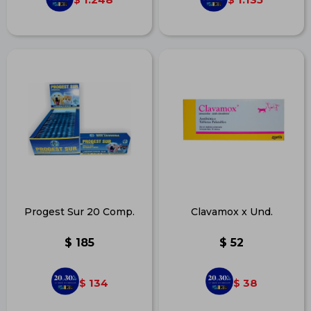
Progest Sur 20 Comp.
Clavamox x Und.
$
185
$
52
134
38
$
$