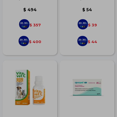
$
494
$
54
357
39
$
$
400
44
$
$