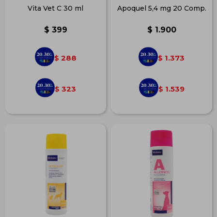
Vita Vet C 30 ml
Apoquel 5,4 mg 20 Comp.
$
399
$
1.900
288
1.373
$
$
323
1.539
$
$