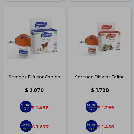
Serenex Difusor Canino
Serenex Difusor Felino
$
2.070
$
1.798
1.496
1.299
$
$
1.677
1.456
$
$