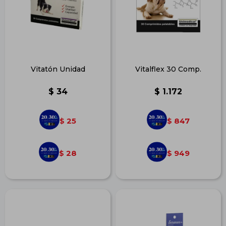
Vitatón Unidad
Vitalflex 30 Comp.
$
34
$
1.172
25
847
$
$
28
949
$
$