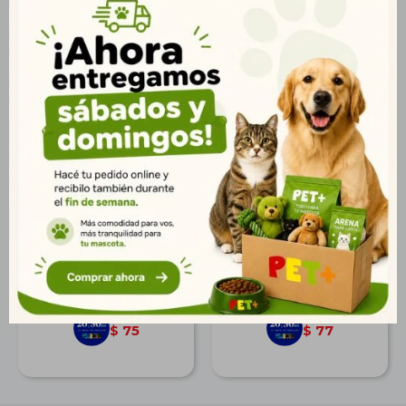
Previcox 227 mg Und.
Apoquel 5,4 mg x Und.
$
92
$
95
66
69
$
$
75
77
$
$