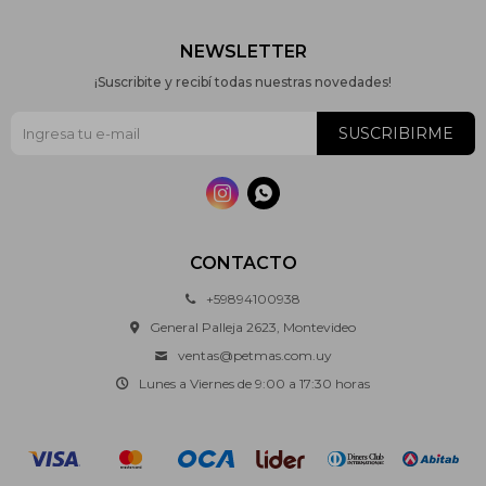
NEWSLETTER
¡Suscribite y recibí todas nuestras novedades!
SUSCRIBIRME


CONTACTO
+59894100938
General Palleja 2623, Montevideo
ventas@petmas.com.uy
Lunes a Viernes de 9:00 a 17:30 horas