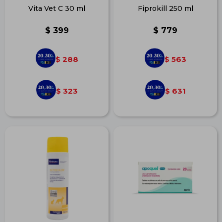
Vita Vet C 30 ml
Fiprokill 250 ml
$
399
$
779
288
563
$
$
323
631
$
$