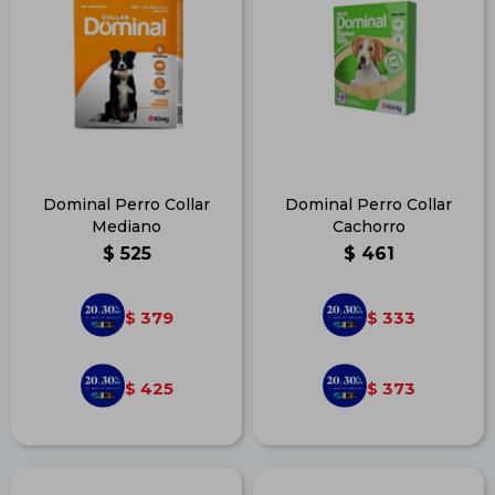
Dominal Perro Collar
Dominal Perro Collar
Mediano
Cachorro
$
525
$
461
379
333
$
$
425
373
$
$