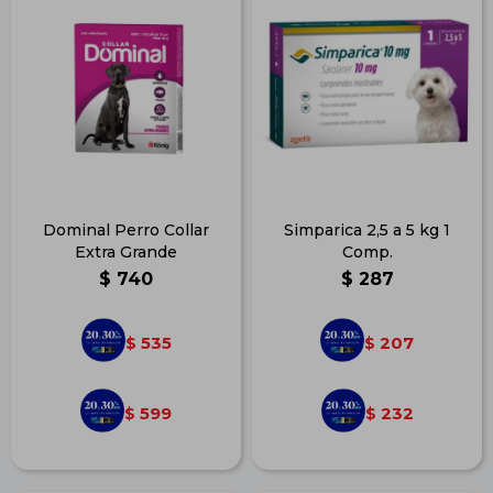
Dominal Perro Collar
Simparica 2,5 a 5 kg 1
Extra Grande
Comp.
$
740
$
287
535
207
$
$
599
232
$
$