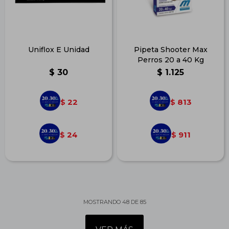
Uniflox E Unidad
Pipeta Shooter Max
Perros 20 a 40 Kg
$
30
$
1.125
22
813
$
$
24
911
$
$
MOSTRANDO
48
DE
85