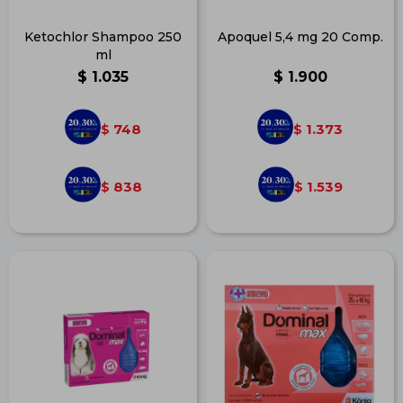
Ketochlor Shampoo 250
Apoquel 5,4 mg 20 Comp.
ml
$
1.035
$
1.900
748
1.373
$
$
838
1.539
$
$