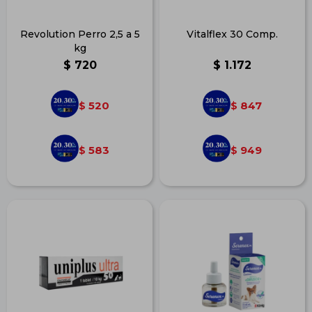
Revolution Perro 2,5 a 5
Vitalflex 30 Comp.
kg
$
720
$
1.172
520
847
$
$
583
949
$
$