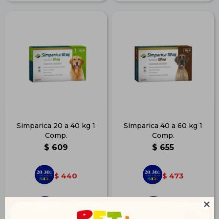
Simparica 20 a 40 kg 1
Simparica 40 a 60 kg 1
Comp.
Comp.
$
609
$
655
440
473
$
$

493
531
$
$