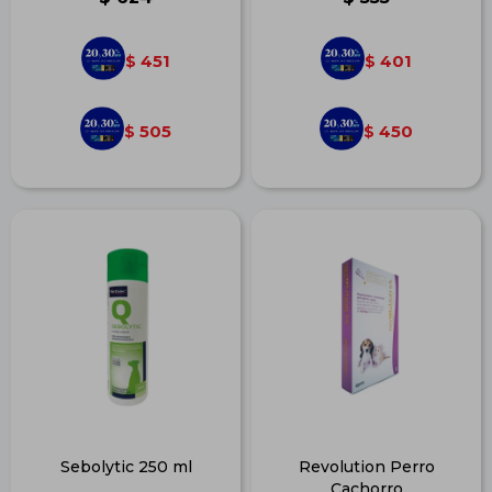
451
401
$
$
505
450
$
$
Sebolytic 250 ml
Revolution Perro
Cachorro