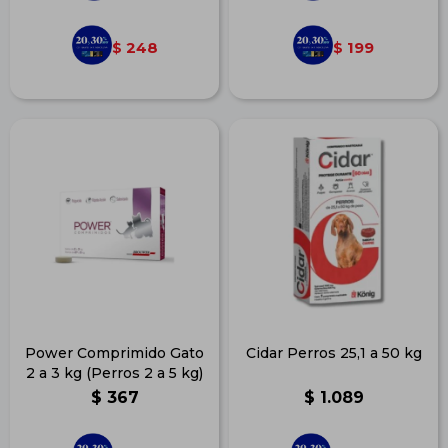
248
199
$
$
Power Comprimido Gato
Cidar Perros 25,1 a 50 kg
2 a 3 kg (Perros 2 a 5 kg)
$
367
$
1.089