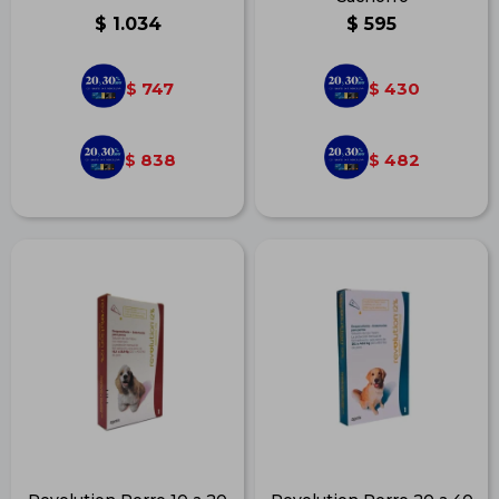
$
1.034
$
595
747
430
$
$
838
482
$
$