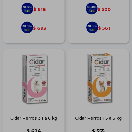
618
500
$
$
693
561
$
$
Cidar Perros 3,1 a 6 kg
Cidar Perros 1,5 a 3 kg
$
624
$
555