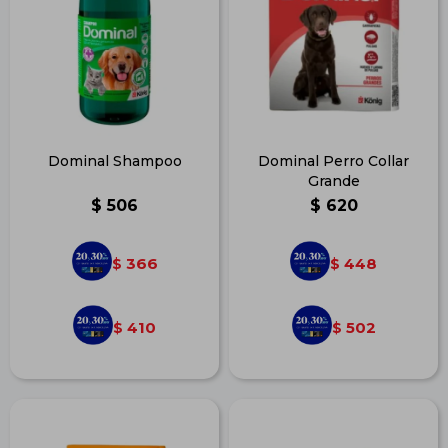
Dominal Shampoo
Dominal Perro Collar
Grande
$
506
$
620
366
448
$
$
410
502
$
$