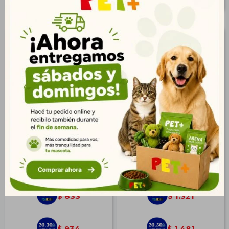
Shampoo Allermyl 250 ml
Cortavance 76 ml
c/Dosificador
$
1.153
$
1.828
833
1.321
$
$
934
1.481
$
$