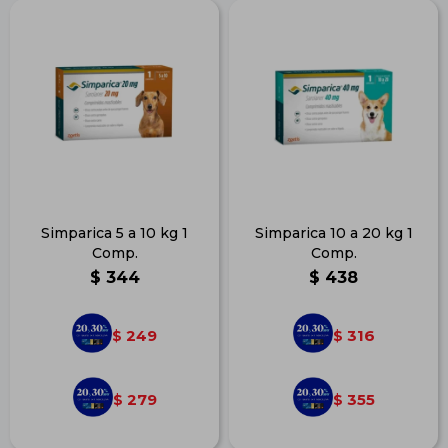
Simparica 5 a 10 kg 1
Simparica 10 a 20 kg 1
Comp.
Comp.
$
344
$
438
249
316
$
$
279
355
$
$