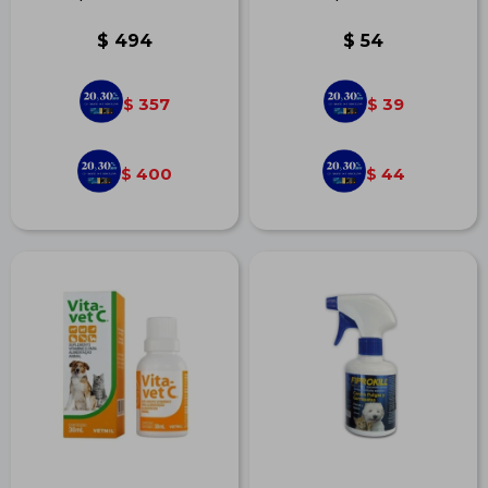
$
494
$
54
357
39
$
$
400
44
$
$