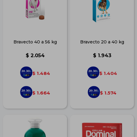
Bravecto 40 a 56 kg
Bravecto 20 a 40 kg
$
2.054
$
1.943
1.484
1.404
$
$
1.664
1.574
$
$