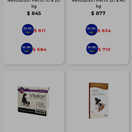
Revolution Perro 10 a 20
Revolution Perro 20 a 40
kg
kg
$
845
$
877
611
634
$
$
684
710
$
$