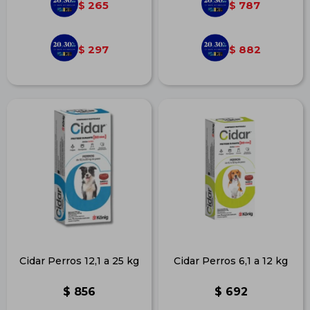
265
787
$
$
297
882
$
$
Cidar Perros 12,1 a 25 kg
Cidar Perros 6,1 a 12 kg
$
856
$
692