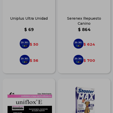
Uniplus Ultra Unidad
Serenex Repuesto
Canino
$
69
$
864
50
624
$
$
56
700
$
$