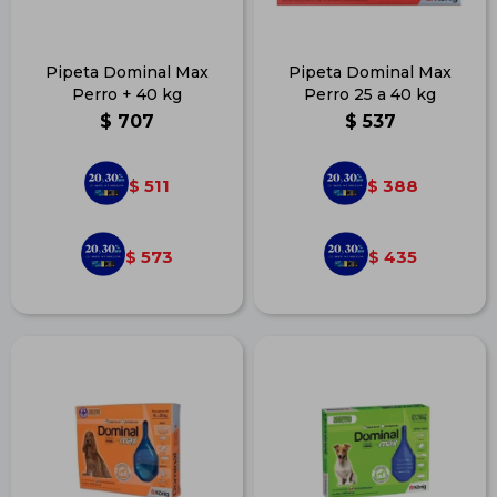
Pipeta Dominal Max
Pipeta Dominal Max
Perro + 40 kg
Perro 25 a 40 kg
$
707
$
537
511
388
$
$
573
435
$
$