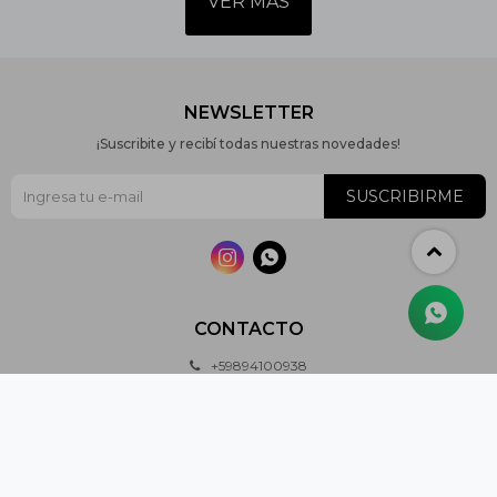
VER MÁS
NEWSLETTER
¡Suscribite y recibí todas nuestras novedades!
SUSCRIBIRME


CONTACTO
+59894100938
General Palleja 2623, Montevideo
ventas@petmas.com.uy
Lunes a Viernes de 9:00 a 17:30 horas