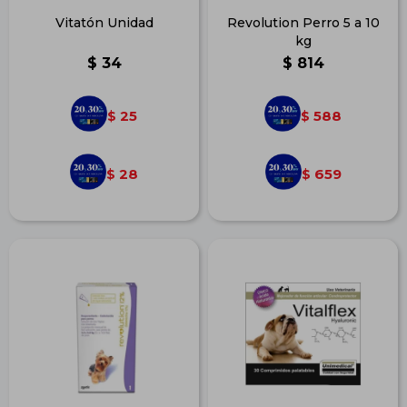
Vitatón Unidad
Revolution Perro 5 a 10
kg
$
34
$
814
25
588
$
$
28
659
$
$