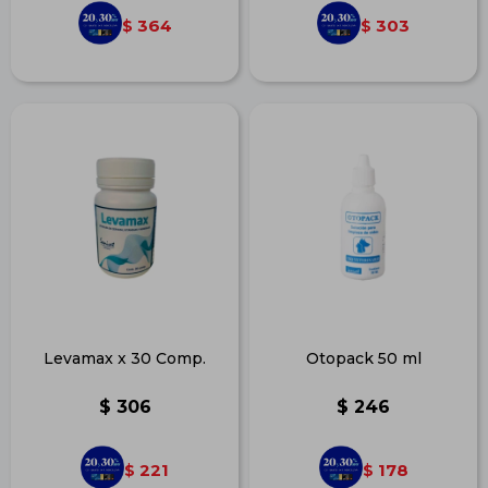
364
303
$
$
Levamax x 30 Comp.
Otopack 50 ml
$
306
$
246
221
178
$
$