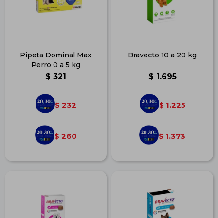
Pipeta Dominal Max
Bravecto 10 a 20 kg
Perro 0 a 5 kg
$
321
$
1.695
232
1.225
$
$
260
1.373
$
$