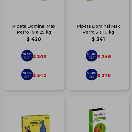
Pipeta Dominal Max
Pipeta Dominal Max
Perro 10 a 25 kg
Perro 5 a 10 kg
$
420
$
341
303
246
$
$
340
276
$
$