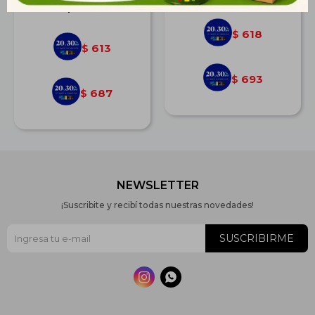
$
848
618
$
613
$
693
$
687
$
NEWSLETTER
¡Suscribite y recibí todas nuestras novedades!
SUSCRIBIRME

