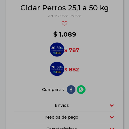
Cidar Perros 25,1 a 50 kg
KO9565-ko9565
$
1.089
787
$
882
$


Envíos
Medios de pago