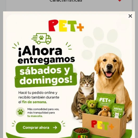
Características

Productos que te pueden interesar
Shooter Max
Cidar Perros 12,1 a 25 kg
Comprimidos 10 a 20
Kg
$
856