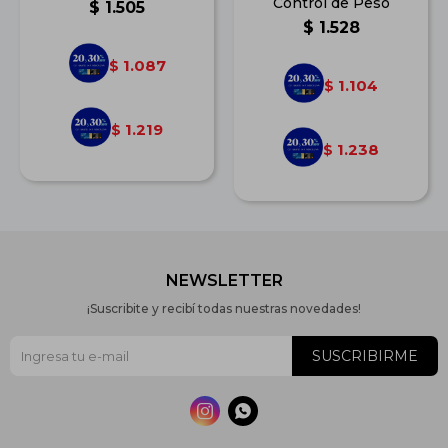
Control de Peso
$
1.505
$
1.528
1.087
$
1.104
$
1.219
$
1.238
$
NEWSLETTER
¡Suscribite y recibí todas nuestras novedades!
SUSCRIBIRME

