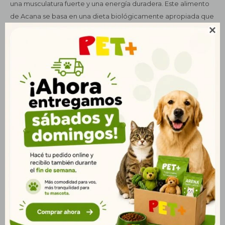
una musculatura fuerte y una energía duradera. Este alimento
de Acana se basa en una dieta biológicamente apropiada que
utiliza ingredientes frescos y sin cereales, proporcionando una

nutrición equilibrada y deliciosa. Además de pollo, esta receta
incluye pavo fresco e hígado de pollo , lo que asegura una alta
palatabilidad y beneficios para la salud general de tu perro. La
fórmula está enriquecida con Omega 3 para promover una
piel sana y un pelaje brillante, y con fibra natural proveniente
de calabaza y manzanas para una digestión óptima. Al no
contener cereales, es ideal para perros con sensibilidad
digestiva o alergias alimentarias. Beneficios principales : Alta
concentración de proteínas frescas de pollo y pavo para una
musculatura fuerte. Omega 3 para una piel sana y pelaje
brillante. Fibra natural para una digestión saludable. Sin
cereales para una dieta más fácil de digerir. Envío en rápido
Uruguay para que tu perro disfrute de su comida sin esperar.
Ideal para : Perros adultos de todas las razas que necesitan una
nutrición rica en proteínas y fácil de digerir. ¡Tu perro disfrutará