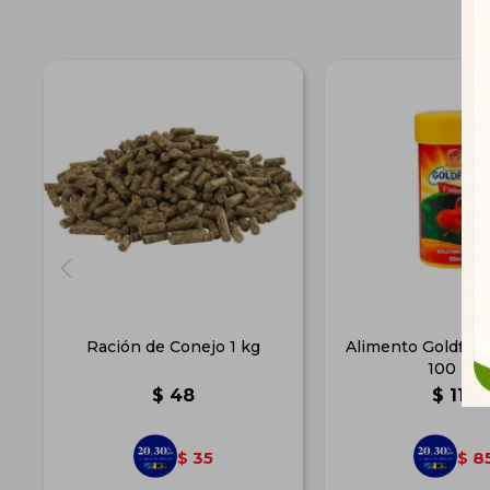
Ración de Conejo 1 kg
Alimento Goldfis
100 ml
$
48
$
118
35
8
$
$