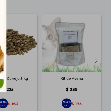
 de Conejo 5 kg
Kit de Avena
$
225
$
239
163
173
$
$