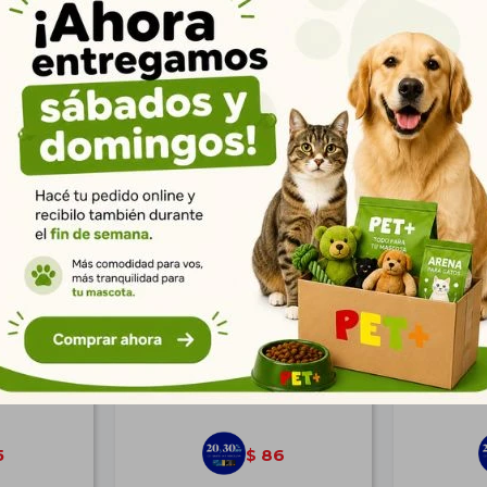
Productos que te pueden interesar
h Escamas
Calcio p/Tortugas 15 gr
Ración
$
119
5
86
$