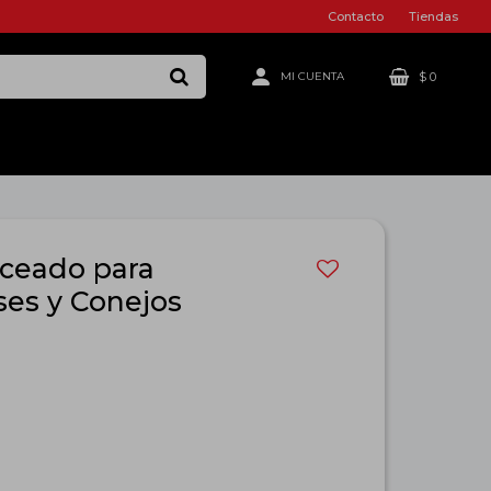
Contacto
Tiendas
$
0
ceado para
ises y Conejos