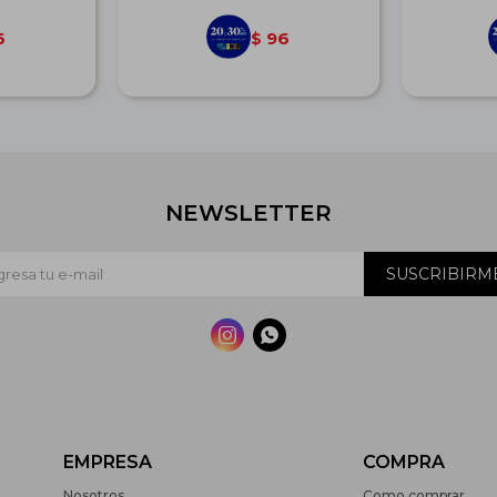
6
96
$
NEWSLETTER
SUSCRIBIRM


EMPRESA
COMPRA
Nosotros
Como comprar