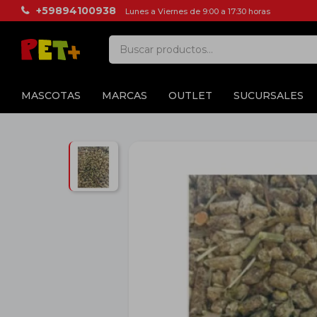
+59894100938
Lunes a Viernes de 9:00 a 17:30 horas
MASCOTAS
MARCAS
OUTLET
SUCURSALES