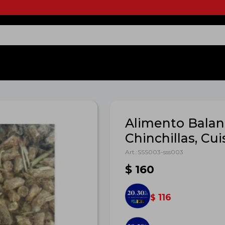
Alimento Balan
Chinchillas, Cu
SSS003-sss003
$
160
116
$