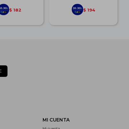
182
194
$
$
E
MI CUENTA
Mi cuenta