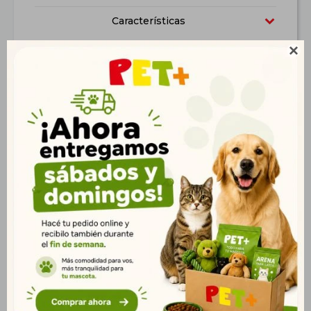
Características

Productos que te pueden interesar
Flexi New Classic L 5
Correa Retráctil Fida
mt. Cinta
Premium 8 mt. XL Azul