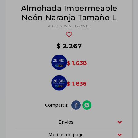
Almohada Impermeable
Neón Naranja Tamaño L
BL2071NL-bl2071nl
$
2.267
1.638
$
1.836
$


Envíos
Medios de pago