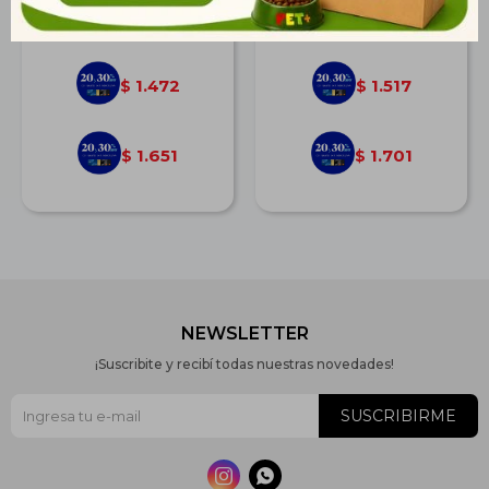
$
2.038
$
2.100
1.472
1.517
$
$
1.651
1.701
$
$
NEWSLETTER
¡Suscribite y recibí todas nuestras novedades!
SUSCRIBIRME

