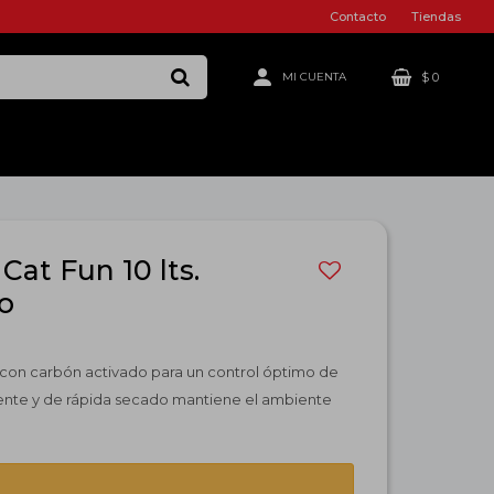
Contacto
Tiendas
$
0
Cat Fun 10 lts.
o
d con carbón activado para un control óptimo de
ente y de rápida secado mantiene el ambiente