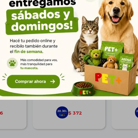
cat 7 Kg
Bandeja Semi Cerrada Grande
Sepi C
con Pala 40*33*11 cm
Extre
$
459
9
332
$
6
372
$