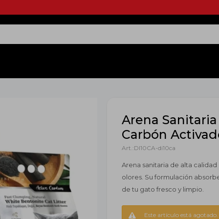
Arena Sanitaria 
Carbón Activad
DI10CA-di10ca
Arena sanitaria de alta calida
olores. Su formulación absorb
de tu gato fresco y limpio.
Este artículo está agotado.