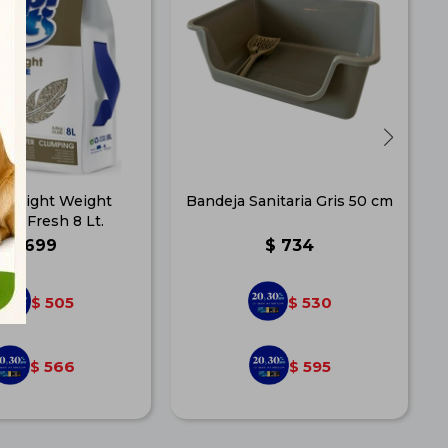
at Light Weight
Bandeja Sanitaria Gris 50 cm
me Fresh 8 Lt.
$
699
$
734
505
530
$
$
566
595
$
$