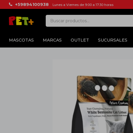
+59894100938
Lunes a Viernes de 9:00 a 17:30 horas
MASCOTAS
MARCAS
OUTLET
SUCURSALES