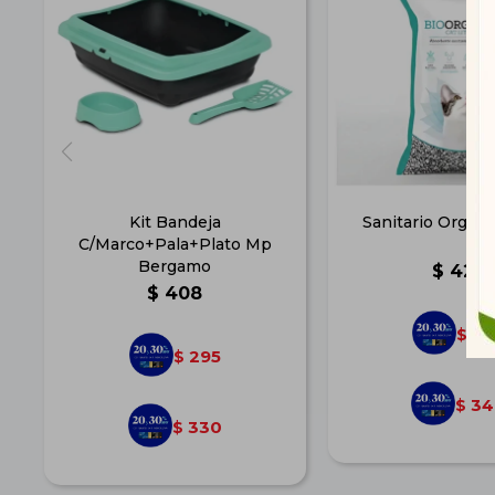
Kit Bandeja
Sanitario Organi
C/Marco+Pala+Plato Mp
Bergamo
$
427
$
408
30
$
295
$
34
$
330
$