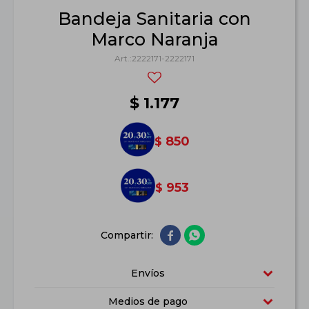
Bandeja Sanitaria con
Marco Naranja
2222171-2222171
$
1.177
850
$
953
$


Envíos
Medios de pago