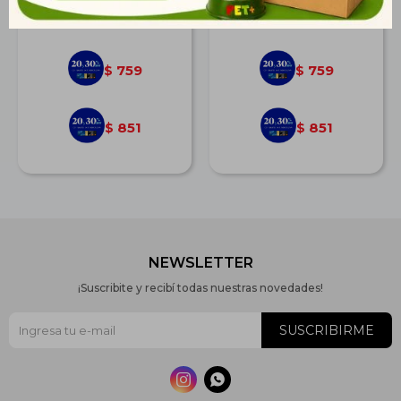
$
1.051
$
1.051
759
759
$
$
851
851
$
$
NEWSLETTER
¡Suscribite y recibí todas nuestras novedades!
SUSCRIBIRME

