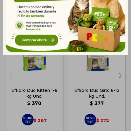
Productos que te pueden interesar
Effipro Dúo Kitten 1-6
Effipro Dúo Gato 6-12
kg Und.
kg Und.
$
370
$
377
267
272
$
$