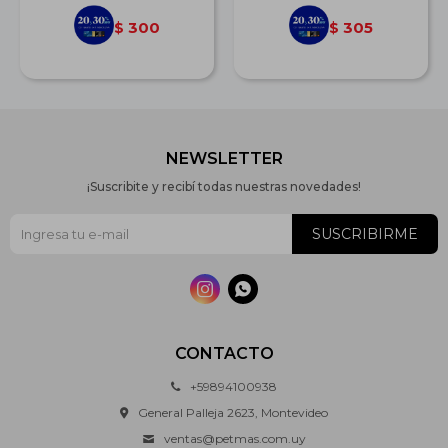
300
305
$
$
NEWSLETTER
¡Suscribite y recibí todas nuestras novedades!
SUSCRIBIRME


CONTACTO
+59894100938
General Palleja 2623, Montevideo
ventas@petmas.com.uy