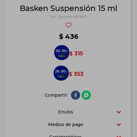
Basken Suspensión 15 ml
290601-290601
$
436
315
$
353
$


Envíos
Medios de pago