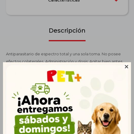
Características
Descripción
Antiparasitario de espectro total y una sola toma. No posee
efectos colaterales. Administración y dosis: Agitar bien antes

de usar. Administrar 1 mL por Kg. de peso, a partir de los 15 días
de vida. Normalmente una sola toma es suficiente para
obtener la desparasitación. Se recomienda repetir cada 15
días hasta los 3 meses de edad para eliminar los adultos
provenientes de migraciones larvarias previas al inicio del
tratamiento o repetir a los 15 días y continuar con Basken
comprimidos siguiendo el mismo esquema.