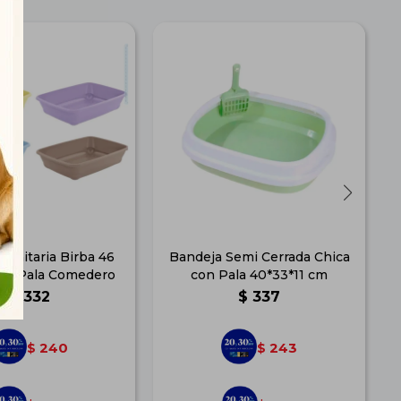
Sanitaria Birba 46
Bandeja Semi Cerrada Chica
o Pala Comedero
con Pala 40*33*11 cm
$
332
$
337
240
243
$
$