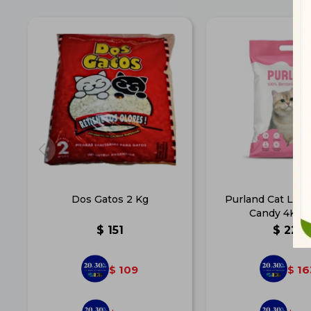
Dos Gatos 2 Kg
Purland Cat Litt
Candy 4Kg/5
$
151
$
225
109
16
$
$