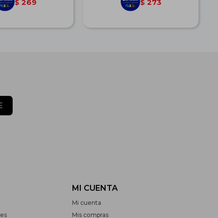
269
273
$
$
E
MI CUENTA
Mi cuenta
nes
Mis compras