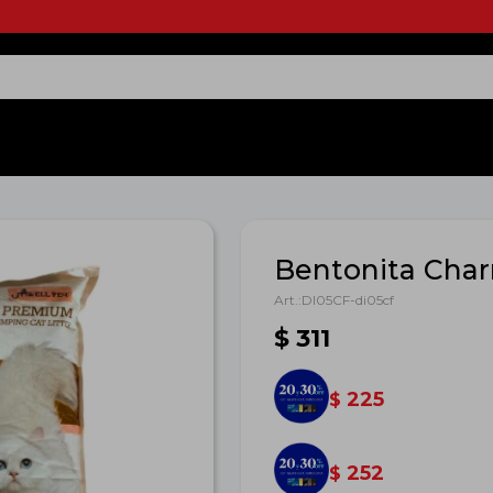
Bentonita Char
DI05CF-di05cf
$
311
225
$
252
$