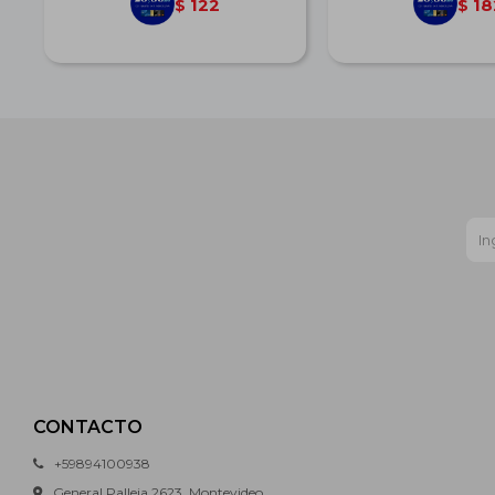
122
18
$
$
CONTACTO
+59894100938
General Palleja 2623, Montevideo