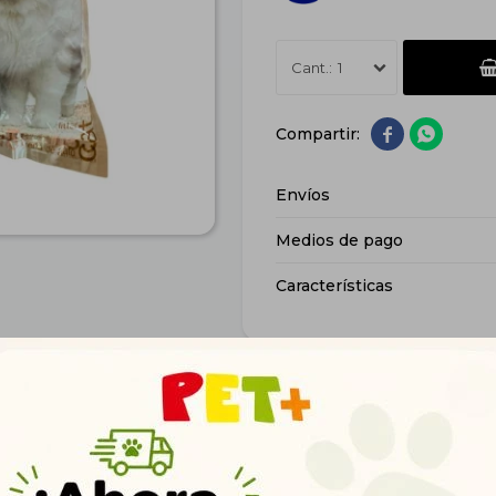
1


Envíos
Medios de pago
Características
Productos que te pueden interesar