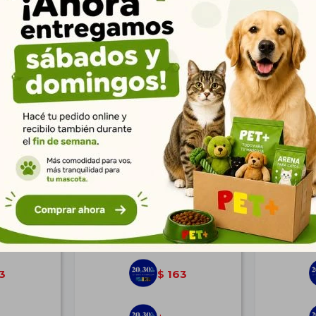
er Cotton
Purland Cat Litter Limón
Bandeja 
Lts
4Kg/5Lts
cm Comb
$
225
3
163
$