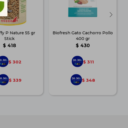
ffy P Nature 55 gr
Biofresh Gato Cachorro Pollo
Stick
400 gr
$
418
$
430
302
311
$
$
339
348
$
$