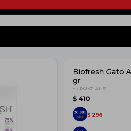
Biofresh Gato 
gr
DC3431-dc3431
$
410
296
$