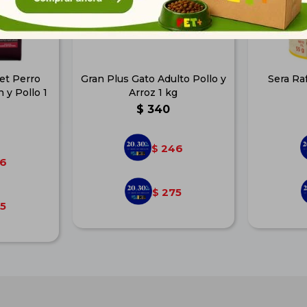
et Perro
Gran Plus Gato Adulto Pollo y
Sera Ra
 y Pollo 1
Arroz 1 kg
$
340
246
$
6
275
$
5