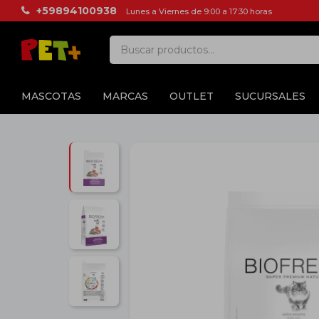
+59894100938
Lunes a Viernes de 9:00 a 17:30 horas
MASCOTAS
MARCAS
OUTLET
SUCURSALES