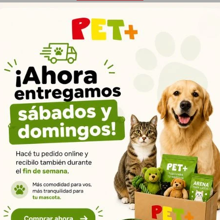
um para Gatos Castrados es innovador y diferente, porque tiene alta 
de vegetales y frutas nobles. El resultado es un alimento grain free, 
staca por elevar la nutrición de los carnívoros a su más alto nivel. L
ción de este alimento de forma 100% natural y segura, sin conservantes
Productos que te pueden interesar