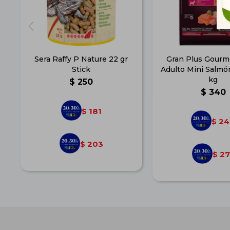
Sera Raffy P Nature 22 gr
Gran Plus Gourm
Stick
Adulto Mini Salmón
kg
$
250
$
340
181
$
24
$
203
$
27
$