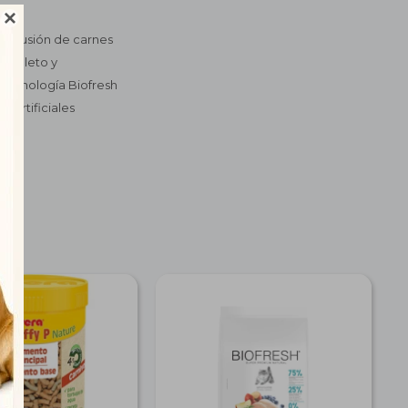

inclusión de carnes
completo y
a tecnología Biofresh
 artificiales