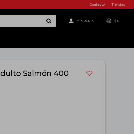
Contacto
Tiendas
$
0
Adulto Salmón 400